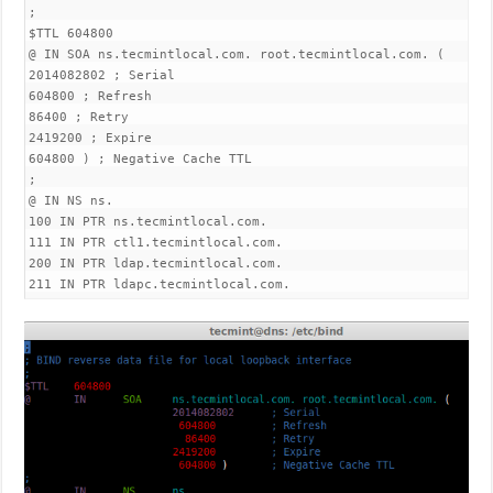
;
$TTL 604800
@ IN SOA ns.tecmintlocal.com. root.tecmintlocal.com. (
2014082802 ; Serial
604800 ; Refresh
86400 ; Retry
2419200 ; Expire
604800 ) ; Negative Cache TTL
;
@ IN NS ns.
100 IN PTR ns.tecmintlocal.com.
111 IN PTR ctl1.tecmintlocal.com.
200 IN PTR ldap.tecmintlocal.com.
211 IN PTR ldapc.tecmintlocal.com.