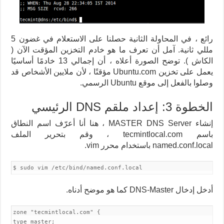
رائع ، في المحاولة الثانية حصلنا على الاستعلام في غضون 5
مللي ثانية. آمل أن تعرف ما هو خادم التخزين المؤقت الآن (
الكاش ). توضح الصورة أعلاه ، أن إجمالي 13 خادمًا أساسيًا
يعمل على تخزين Ubuntu.com مؤقتًا ، لأن ملايين الأشخاص قد
وصلوا بالفعل إلى موقع Ubuntu الرسمي.
الخطوة 3: إعداد ملقم DNS الرئيسي
إنشاء MASTER DNS Server ، هنا أنا أعرّف اسم النطاق
باسم tecmintlocal.com ، وقم بتحرير الملف
named.conf.local باستخدام محرر vim.
$ sudo vim /etc/bind/named.conf.local
أدخل إدخال DNS-Master كما هو موضح أدناه.
zone "tecmintlocal.com" {
type master;