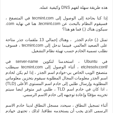
هذه طريقة سهلة لفهم DNS وكيفية عمله.
إذا كنا بحاجة إلى الوصول إلى tecmint.com في المتصفح ،
فسيقوم النظام بالبحث عن tecmint.com. هنا في نهاية com.
سيكون هناك (.) فما هو هذا؟
تمثل (.) خادم الجذر ، وهناك إجمالي 13 ملقمات جذر متاحة
على الصعيد العالمي. فبينما ندخل إلى tecmint.com ، فسوف
نطلب تسمية الخادم حسب تهيئة نظام التشغيل.
في Ubuntu ، استخدمنا لتكوين server-name في
/etc/resolv.conf ، أثناء الوصول إلى tecmint.com سيطلب
متصفح الويب الخاص بي-خوادم اسم الجذر ، إذا لم يكن لخادم
اسم الجذر معلومات المجال المطلوبة سيقوم بتخزين معلوماتي
المطلوبة وإرسال طلبي إلى خادم اسم المستوى الأعلى (TLD)
، اذا كان في خادم اسم TLD ، طلبي غير متوفر ايضا سيتم
تخزينه مؤقتًا وإعادة توجيهه إلى خادم الاسم الرسمي.
أثناء تسجيل النطاق ، سيحدد مسجل النطاق لدينا خادم الاسم
الرسمي الذي يجب أن يستخدمه نطاقنا. لذلك ، تحتوي خوادم