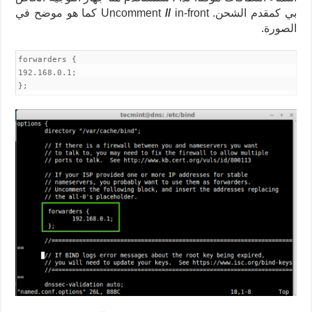
بي كمقدم الشحن. Uncomment
//
in-front كما هو موضح في
الصورة.
forwarders {
192.168.0.1;
};