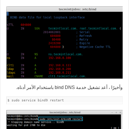
وأخيرًا ، أعد تشغيل خدمة bind DNS باستخدام الأمر أدناه.
$ sudo service bind9 restart