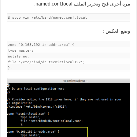
مرة أخرى فتح وتحرير الملف named.conf.local.
$ sudo vim /etc/bind/named.conf.local
وضع العكس :
zone "0.168.192.in-addr.arpa" {
type master;
notify no;
file "/etc/bind/db.tecmintlocal192";
};