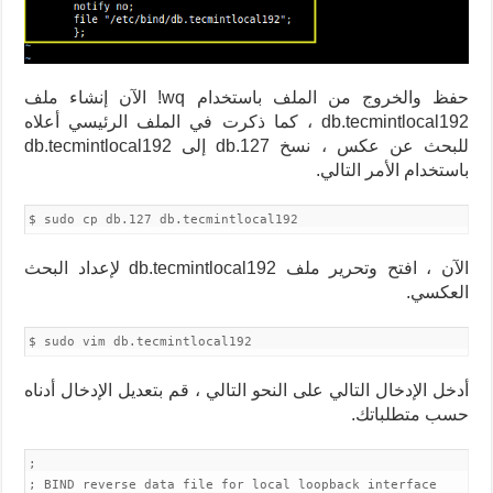
حفظ والخروج من الملف باستخدام wq! الآن إنشاء ملف
db.tecmintlocal192 ، كما ذكرت في الملف الرئيسي أعلاه
للبحث عن عكس ، نسخ db.127 إلى db.tecmintlocal192
باستخدام الأمر التالي.
$ sudo cp db.127 db.tecmintlocal192
الآن ، افتح وتحرير ملف db.tecmintlocal192 لإعداد البحث
العكسي.
$ sudo vim db.tecmintlocal192
أدخل الإدخال التالي على النحو التالي ، قم بتعديل الإدخال أدناه
حسب متطلباتك.
;
; BIND reverse data file for local loopback interface