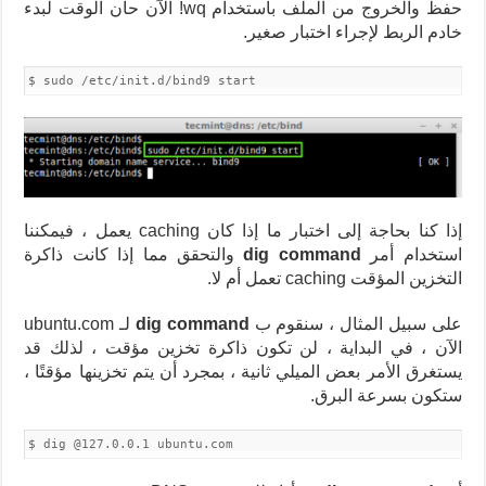
حفظ والخروج من الملف باستخدام wq! الآن حان الوقت لبدء
خادم الربط لإجراء اختبار صغير.
$ sudo /etc/init.d/bind9 start
إذا كنا بحاجة إلى اختبار ما إذا كان caching يعمل ، فيمكننا
استخدام أمر
dig command
والتحقق مما إذا كانت ذاكرة
التخزين المؤقت caching تعمل أم لا.
على سبيل المثال ، سنقوم ب
dig command
لـ ubuntu.com
الآن ، في البداية ، لن تكون ذاكرة تخزين مؤقت ، لذلك قد
يستغرق الأمر بعض الميلي ثانية ، بمجرد أن يتم تخزينها مؤقتًا ،
ستكون بسرعة البرق.
$ dig @127.0.0.1 ubuntu.com