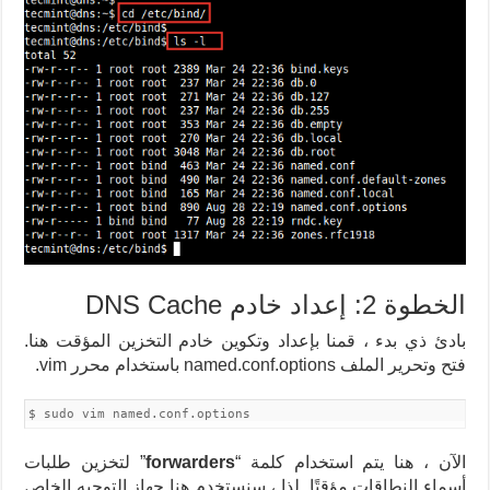
الخطوة 2: إعداد خادم DNS Cache
بادئ ذي بدء ، قمنا بإعداد وتكوين خادم التخزين المؤقت هنا.
فتح وتحرير الملف named.conf.options باستخدام محرر vim.
$ sudo vim named.conf.options
الآن ، هنا يتم استخدام كلمة “
forwarders
” لتخزين طلبات
أسماء النطاقات مؤقتًا. لذا ، سنستخدم هنا جهاز التوجيه الخاص