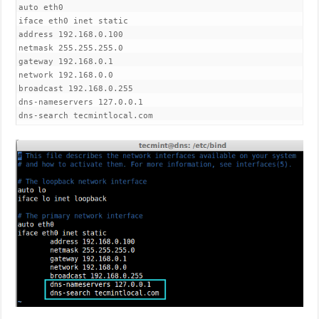
auto eth0
iface eth0 inet static
address 192.168.0.100
netmask 255.255.255.0
gateway 192.168.0.1
network 192.168.0.0
broadcast 192.168.0.255
dns-nameservers 127.0.0.1
dns-search tecmintlocal.com