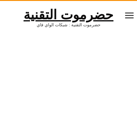
حضرموت التقنية
حضرموت التقنية : شبكات الواي فاي