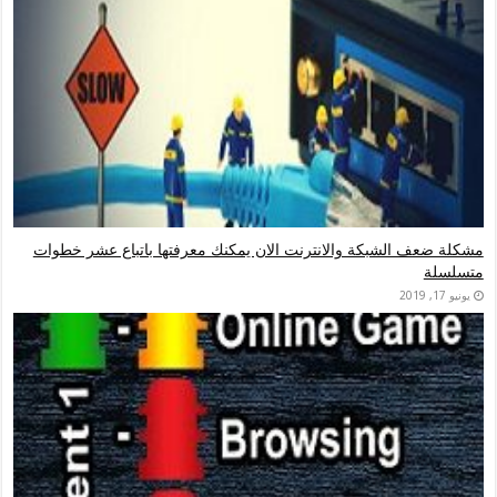
لشبكة والانترنت الان يمكنك معرفتها باتباع عشر خطوات