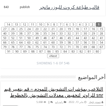
نوفمبر
باعة كروت لليوزرمانجر
1,
843
publish
2023
14
13
12
11
10
9
8
7
6
5
4
27
26
25
24
23
22
21
20
19
18
1
40
39
38
37
36
35
34
33
32
31
3
53
52
51
50
49
48
47
46
45
44
4
66
65
64
63
62
61
60
59
58
57
5
79
78
77
76
75
74
73
72
71
70
6
91
90
89
88
87
86
85
84
83
82
Next»
SHOWING 1-6 OF 546
ضيع
بمؤشرات التشويش للمودم – قم بتغيير قيم
يناير 13, 2022
راوترات
0
5,668