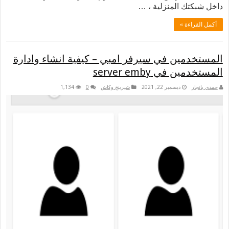
 المنزلية ، …
 »
ين في سيرفر امبي – كيفية انشاء وادارة
 server emby
ديسمبر 22, 2021
شيرينج وكاش
0
1,134