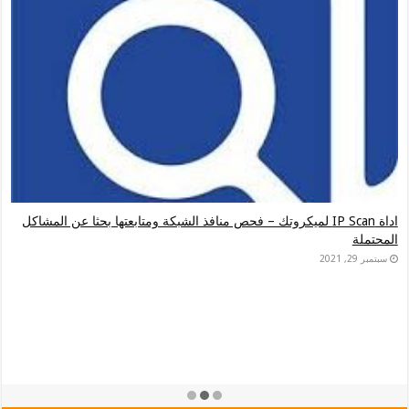
اداة IP Scan لميكروتك – فحص منافذ الشبكة ومتابعتها بحثا عن المشاكل