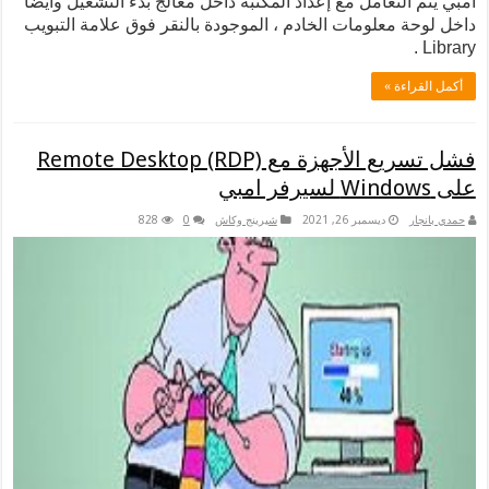
تعامل مع إعداد المكتبة داخل معالج بدء التشغيل وأيضًا
علومات الخادم ، الموجودة بالنقر فوق علامة التبويب
 »
فشل تسريع الأجهزة مع Remote Desktop (RDP)
ديسمبر 26, 2021
شيرينج وكاش
0
828