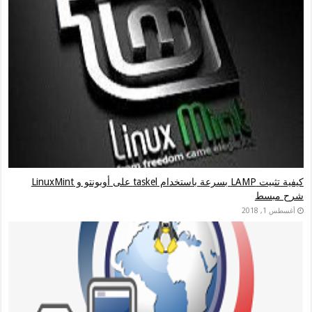
كيفية تثبيت LAMP بسرعة باستخدام taskel على أوبونتو و LinuxMint