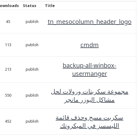
Date
Downloads
Status
Title
نوفمبر
tn_mesocolumn_heade
1,
45
publish
2023
نوفمبر
cmdm
1,
113
publish
2023
backup-all-winbo
نوفمبر
1,
213
publish
usermanger
2023
 سكربتات ورولات لحل
نوفمبر
1,
550
publish
اكل اليوزر مانجر
2023
ت مسح وحذف قائمة
نوفمبر
1,
452
publish
يسسز في الميكروتك
2023