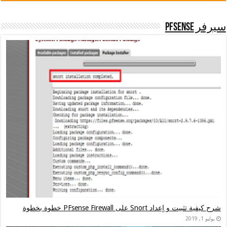
على PFsense Firewall خطوة بخطوة