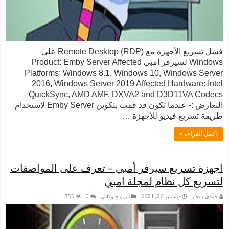
فشل تسريع الأجهزة مع Remote Desktop (RDP) على
Windows لسيرفر امبي Product: Emby Server Affected
Platforms: Windows 8.1, Windows 10, Wind
2016, Windows Server 2019 Affected Hardw
QuickSync, AMD AMF, DXVA2 and D3D11
التعارض :- عندما تكون قد قمت بتكوين Emby Server لاستخدام
ع فيديو للأجهزة …
 »
ريع سيرفر أمبي – تعرف على المواصفات
ل نظام لمجلة امبي
ديسمبر 26, 2021
شيرينج وكاش
0
755