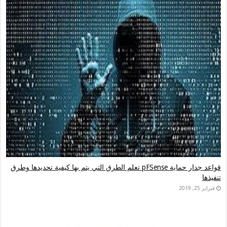
قواعد جدار حماية pFSense تعلم الطرق التي يتم بها كيفية تحديدها وطرق