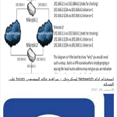
استخدام اداة Netwatch لميكروتك – مراقبة حالة المضيفين hosts على