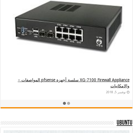
XG-7100 Firewall Appliance سلسة أجهزة pfsense المواصفات –