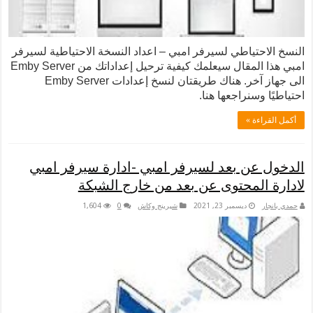
ياطي لسيرفر امبي – اعداد النسخة الاحتياطية لسيرفر
امبي هذا المقال سيعلمك كيفية ترحيل إعداداتك من Emby Server
الى جهاز آخر. هناك طريقتان لنسخ إعدادات Emby Server
نراجعها هنا.
 »
ن بعد لسيرفر امبي -ادارة سيرفر امبي
لمحتوى عن بعد من خارج الشبكة
ديسمبر 23, 2021
شيرينج وكاش
0
1,604