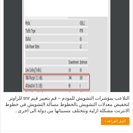
التلاعب بمؤشرات التشويش للمودم – قم بتغيير قيم snr للراوتر
دلات التشويش بالخطوط مسألة التشويش في خطوط
كلة ازلية وتتختلف مسبباتها من دولة الى اخرى .
 »