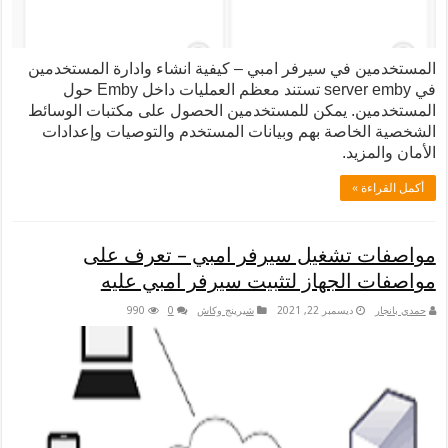
 في سيرفر امبي – كيفية انشاء وادارة المستخدمين
في server emby تستند معظم العمليات داخل Emby حول
. يمكن للمستخدمين الحصول على مكتبات الوسائط
خاصة بهم وبيانات المستخدم والتوصيات وإعدادات
يد.
 »
تشغيل سيرفر امبي – تعرف على
الجهاز لتثبيت سيرفر امبي عليه
ديسمبر 22, 2021
شيرينج وكاش
0
990