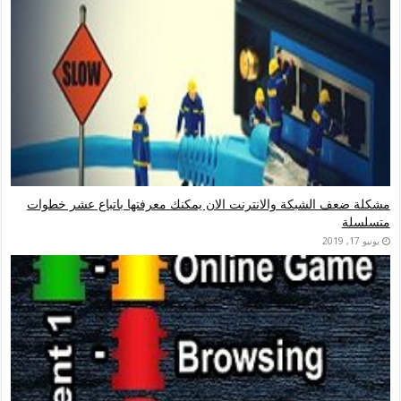
لشبكة والانترنت الان يمكنك معرفتها باتباع عشر خطوات