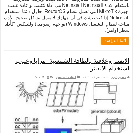
باستدام الاداة Netinstall Netinstall هي أداة لتثبيت وإعادة تثبيت
أجهزة MikroTik التي تعمل بنظام RouterOS. حاول دائمًا استخدام
Netinstal إذا كنت تشك في أن جهازك لا يعمل بشكل صحيح. الأداة
متاحة لنظام التشغيل Windows (بواجهة رسومية) وللينكس (كأداة
.
 »
وعلاقتة بالطاقة الشمسية -مزايا وعيوب
لانفنتر
سبتمبر 20, 2021
الطاقة الشمسية
0
599