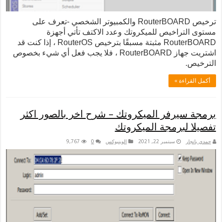
ترخيص RouterBOARD والكمبيوتر الشخصي -تعرف على
اخيص للميكروتك وعدد الاكتف تأتي أجهزة
RouterBOARD مثبتة مسبقًا بترخيص RouterOS ، إذا كنت قد
اشتريت جهاز RouterBOARD ، فلا يجب فعل أي شيء بخصوص
 »
رفر الميكروتك – شرح اخر بالصور اكثر
برمجة الميكروتك
سبتمبر 22, 2021
الوينبوكس
0
9,767