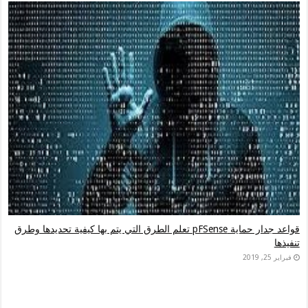
قواعد جدار حماية pFSense تعلم الطرق التي يتم بها كيفية تحديدها وطرق