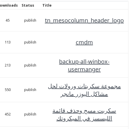
Date
Downloads
Status
Title
نوفمبر
tn_mesocolumn_heade
1,
45
publish
2023
نوفمبر
cmdm
1,
113
publish
2023
backup-all-winbo
نوفمبر
1,
213
publish
usermanger
2023
 سكربتات ورولات لحل
نوفمبر
1,
550
publish
اكل اليوزر مانجر
2023
ت مسح وحذف قائمة
نوفمبر
1,
452
publish
يسسز في الميكروتك
2023