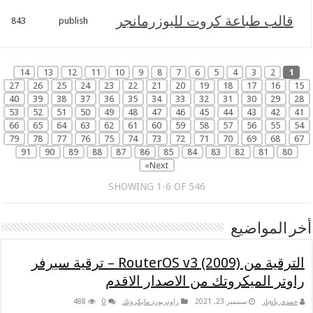
نوفمبر
باعة كروت لليوزرمانجر
1,
843
publish
2023
14
13
12
11
10
9
8
7
6
5
4
27
26
25
24
23
22
21
20
19
18
1
40
39
38
37
36
35
34
33
32
31
3
53
52
51
50
49
48
47
46
45
44
4
66
65
64
63
62
61
60
59
58
57
5
79
78
77
76
75
74
73
72
71
70
6
91
90
89
88
87
86
85
84
83
82
Next»
SHOWING 1-6 OF 546
ضيع
الترقية من RouterOS v3 (2009) – ترقية سيرفر
يكروتك من الاصدار الاقدم
سبتمبر 23, 2021
راوتربورد مايكروتك
0
488