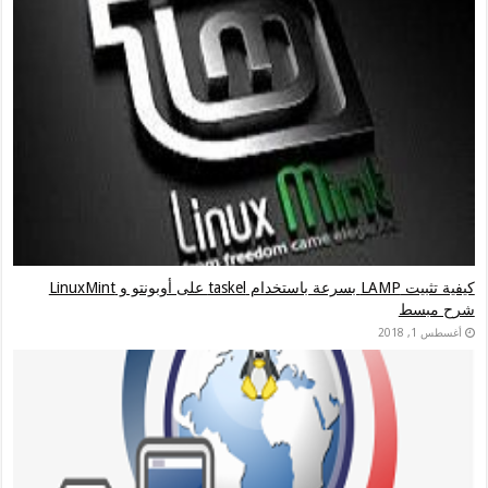
كيفية تثبيت LAMP بسرعة باستخدام taskel على أوبونتو و LinuxMint