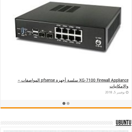
XG-7100 Firewall Appliance سلسة أجهزة pfsense المواصفات –