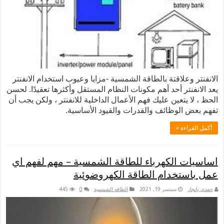
لاقتة بالطاقة الشمسية -مزايا وعيوب استخدام الانفنتر
ر أحد أهم مكونات النظام المستقل وأكثرها تعقيدًا. لحسن
تعين عليك فهم الأعمال الداخلية للانفنتر ، ولكن يجب أن
لوظائف والقدرات والقيود الأساسية.
 »
الكهرباء للطاقة الشمسية – مهم لفهم اي
خدام الطاقة الكهروضوئية
سبتمبر 19, 2021
الطاقة الشمسية
0
445