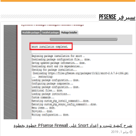
على PFsense Firewall خطوة بخطوة