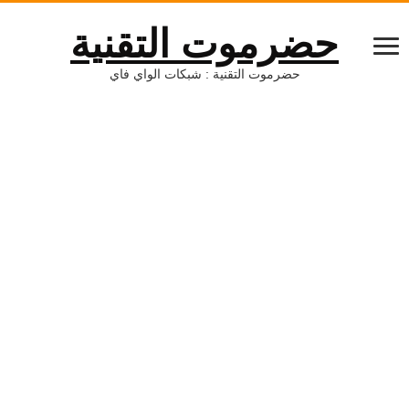
حضرموت التقنية
حضرموت التقنية : شبكات الواي فاي