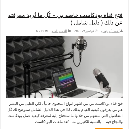
فتح قناة بودكاست خاصه بي – كُل ما تُريد معرفته
عن ذلك ( دليل شامل )
أحمد أبو جمال
نوفمبر 9, 2020
القسم العام
6,713
فتح قناة بودكاست من بين اشهر انواع المحتوى حالياً ، لكن القليل من البشر
هم من يعرفون كيفيه القيام بذلك ، لذا في هذا الدليل الشامل سنوضح لك كُل
التفاصيل التي ستفهم من خلالها ما ستحتاج إليه لمعرفه كيفية عمل بودكاست
والنجاح فيه… بالنسبة للكثيرين منا ، تُعد ملفات البودكاست …