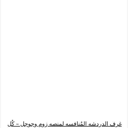
غرف الدردشه المُنافسه لمنصه زوم وجوجل – كُل