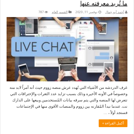
ما تُريد معرفته عنها
أحمد أبو جمال
نوفمبر 11, 2020
القسم العام
787
غرف الدردشه من الأشياء التي تُهدد عرش منصه زووم حيث أنه أمراً لابد منه
وخصوصاً في الأونه الأخيره وذلك بسبب تزايد عدد الثغرات والإختراقات التي
تتعرض لها المنصه والتي يتم سرقه بيانات المُستخدمين وبيعها على الدارك
نت. عندما نبدأ المُقارنه بين زووم والمنصات الأقوى منها في الإجتماعات
فستجد أولاً ، …
أكمل القراءة »