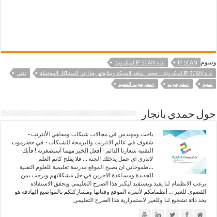
وسوم
IP SCAN
اداة IP SCAN لميكروتك
اداة IP SCAN لميكروتك - فحص منافذ الشبكة ومتابعتها بحثا عن المشاكل المحتملة
تقني
تقنية
حضرموت
حضرموت التقنية
حول حمدي بانجار
باحث ومهندس في مجالات شبكات ومقاهي الأنترنت -
شغوف في عالم الانترنت والبرمجة للشبكات - في حضرموت
التقنية شعارنا الدائم - أفعل الخير مهما أستصغرتة ! فأنك
لاتدري اي عمل يدخلك الجنة ... فلا يفلح كاتم العلم
...طموحاتي ان يصبح الموقع مدرسة تعليمية للعلوم التقنية
الجديدة ومساعدة الاخرين في حل مشكلاتهم ونرحب بمن
يرغب الانظمام لنا يفيذ ويستفيذ ليكبر هذا الصرح التعليمي ويحقق الاستفاذة
القصوى للغير ... أنظمامكم لأسرة الموقع وقناتها ومشاركتكم بالمواضيع الهادفه هو
بحد ذاتة تشجيع لنا وللغير لاستمرارية هذا الصرح التعليمي