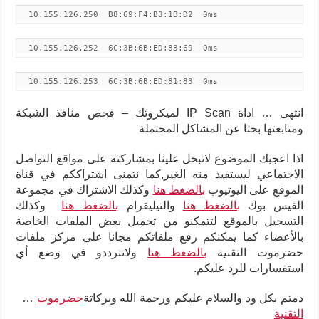
10.155.126.250 B8:69:F4:B3:1B:D2 0ms
10.155.126.252 6C:3B:6B:ED:83:69 0ms
10.155.126.253 6C:3B:6B:ED:81:83 0ms
انتهى … اداة IP Scan لميكروتك – فحص منافذ الشبكة
ومتابعتها بحثا عن المشاكل المحتملة
اذا اعجبك الموضوع لاتبخل علينا بمشاركتة على مواقع التواصل
الاجتماعي ليستفيذ منه الغير,كما نتمنى اشتراككم في قناة
الموقع على اليوتيوب
بالضغط هنا
وكذلك الاشتراك في مجموعة
الفيس بوك
بالضغط هنا
والتيليقرام
بالضغط هنا
وكذلك
التسجيل بالموقع لتتمكنو من تحميل بعض الملفات الخاصة
بالأعضاء كما يمكنكم رفع ملفاتكم مجانا على مركز ملفات
حضرموت التقنية
بالضغط هنا
ولاتترددو في وضع أي
استفسارات للرد عليكم
.
دمتم بكل ود والسلام عليكم ورحمة الله وبركاتة
حضرموت
…
التقنية