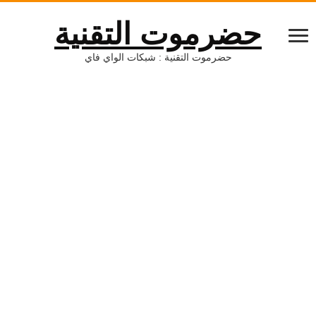
حضرموت التقنية
حضرموت التقنية : شبكات الواي فاي