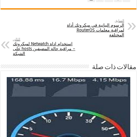
السابق
الرسوم البيانية في ميكروتك أداة
لمراقبة معلمات RouterOS
المختلفة
التالي
استخدام اداة Netwatch لميكروتك
– مراقبة حالة المضيفين hosts على
الشبكة
مقالات ذات صلة