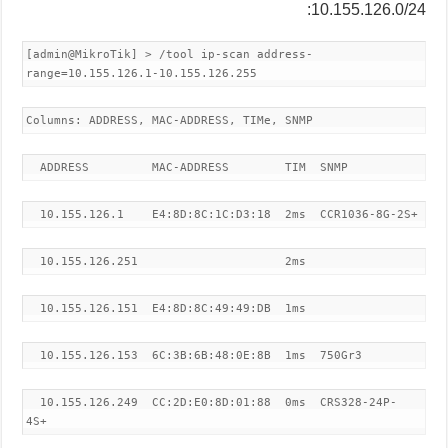
10.155.126.0/24:
[admin@MikroTik] > /tool ip-scan address-
range=10.155.126.1-10.155.126.255
Columns: ADDRESS, MAC-ADDRESS, TIMe, SNMP
ADDRESS MAC-ADDRESS TIM SNMP
10.155.126.1 E4:8D:8C:1C:D3:18 2ms CCR1036-8G-2S+
10.155.126.251 2ms
10.155.126.151 E4:8D:8C:49:49:DB 1ms
10.155.126.153 6C:3B:6B:48:0E:8B 1ms 750Gr3
10.155.126.249 CC:2D:E0:8D:01:88 0ms CRS328-24P-
4S+