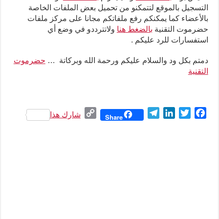
التسجيل بالموقع لتتمكنو من تحميل بعض الملفات الخاصة
بالأعضاء كما يمكنكم رفع ملفاتكم مجانا على مركز ملفات
حضرموت التقنية
بالضغط هنا
ولاتترددو في وضع أي
استفسارات للرد عليكم .
دمتم بكل ود والسلام عليكم ورحمة الله وبركاتة …
حضرموت
التقنية
C
T
L
T
F
شارك هذا
Share
o
e
i
w
a
p
l
n
i
c
y
e
k
t
e
L
g
e
t
b
i
r
d
e
o
n
a
I
r
o
k
m
n
k