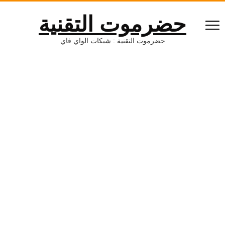
حضرموت التقنية
حضرموت التقنية : شبكات الواي فاي