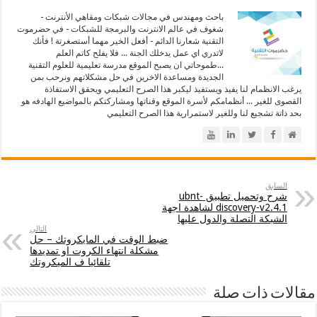
باحث ومهندس في مجالات شبكات ومقاهي الأنترنت -
شغوف في عالم الانترنت والبرمجة للشبكات - في حضرموت
التقنية شعارنا الدائم - أفعل الخير مهما أستصغرتة ! فأنك
لاتدري اي عمل يدخلك الجنة ... فلا يفلح كاتم العلم
...طموحاتي ان يصبح الموقع مدرسة تعليمية للعلوم التقنية
الجديدة ومساعدة الاخرين في حل مشكلاتهم ونرحب بمن
يرغب الانظمام لنا يفيذ ويستفيذ ليكبر هذا الصرح التعليمي ويحقق الاستفاذة
القصوى للغير ... أنظمامكم لأسرة الموقع وقناتها ومشاركتكم بالمواضيع الهادفه هو
بحد ذاتة تشجيع لنا وللغير لاستمرارية هذا الصرح التعليمي
السابق
شرح وتحميل تطبيق ubnt-
discovery-v2.4.1 لشاهدة اجهة
الشبكة التصلة والدول عليها
التالي
ضبط الوقت في المايكروتك – حل
مشكلة انتهاء الكروت او تمديدها
تلقائيا ف الميكروتك
مقالات ذات صلة