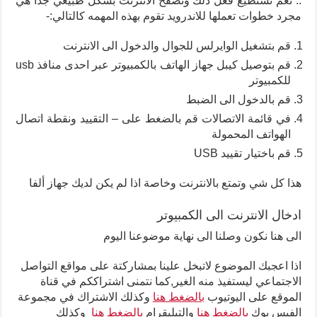
.. نعم تستطيع فعل ذلك وتصفح الانترنت بشكل طبيعي جدا هي
مجرد خطوات تعملها للاندرويد تقوم بهذه المهمه كالتالي:-
قم بتشغيل الوايرلس للجوال والدخول الى الانترنت
قم بتوصيل كيبل جهاز الهاتف بالكمبيوتر عبر احدى منافذ usb
للكمبيوتر
قم بالدخول الى الضبط
في قائمة الاتصالات قم بالضغط على – التقييد ونقطة اتصال
الهواتف المحمولة
قم باختيار تقييد USB
هذا كل شي وتمتع بالانترنت وخاصة اذا لم يكن لديك جهاز ألفا
ادخال الانترنت الى الكمبيوتر
الى هنا نكون وصلنا الى نهاية موضوعنا اليوم
اذا اعجبك الموضوع لاتبخل علينا بمشاركتة على مواقع التواصل
الاجتماعي ليستفيذ منه الغير,كما نتمنى اشتراككم في قناة
الموقع على اليوتيوب
بالضغط هنا
وكذلك الاشتراك في مجموعة
الفيس بوك
بالضغط هنا
والتيليقرام
بالضغط هنا
وكذلك