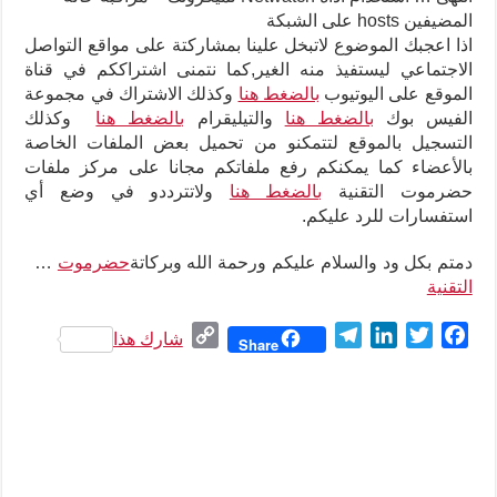
المضيفين hosts على الشبكة
اذا اعجبك الموضوع لاتبخل علينا بمشاركتة على مواقع التواصل
الاجتماعي ليستفيذ منه الغير,كما نتمنى اشتراككم في قناة
الموقع على اليوتيوب
بالضغط هنا
وكذلك الاشتراك في مجموعة
الفيس بوك
بالضغط هنا
والتيليقرام
بالضغط هنا
وكذلك
التسجيل بالموقع لتتمكنو من تحميل بعض الملفات الخاصة
بالأعضاء كما يمكنكم رفع ملفاتكم مجانا على مركز ملفات
حضرموت التقنية
بالضغط هنا
ولاتترددو في وضع أي
استفسارات للرد عليكم
.
دمتم بكل ود والسلام عليكم ورحمة الله وبركاتة
حضرموت
…
التقنية
C
T
L
T
F
شارك هذا
Share
o
e
i
w
a
p
l
n
i
c
y
e
k
t
e
L
g
e
t
b
i
r
d
e
o
n
a
I
r
o