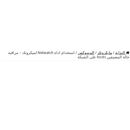
البداية
/
مايكروتك
/
الوينبوكس
/
استخدام اداة Netwatch لميكروتك – مراقبة
حالة المضيفين hosts على الشبكة