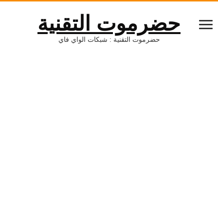
حضرموت التقنية
حضرموت التقنية : شبكات الواي فاي