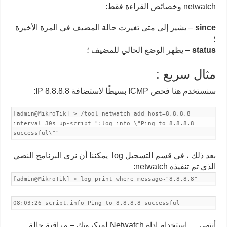
netwatch وخصائص القراءة فقط:
since
– يشير إلى متى تغيرت حالة المضيف في المرة الأخيرة
؛
status
– يظهر الوضع الحالي للمضيف ؛
مثال سريع :
سنستخدم هنا فحص ICMP بسيطًا لاستضافة IP 8.8.8.8:
[admin@MikroTik] > /tool netwatch add host=8.8.8.8
interval=30s up-script=":log info \"Ping to 8.8.8.8
successful\""
بعد ذلك ، في قسم التسجيل log يمكننا أن نرى البرنامج النصي
الذي تم تنفيذه netwatch:
[admin@MikroTik] > log print where message~"8.8.8.8"
08:03:26 script,info Ping to 8.8.8.8 successful
أنتهى … استخدام اداة Netwatch لميكروتك – مراقبة حالة