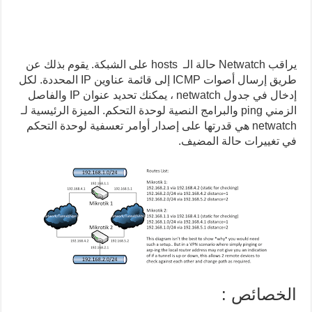
يراقب Netwatch حالة الـ hosts على الشبكة. يقوم بذلك عن
طريق إرسال أصوات ICMP إلى قائمة عناوين IP المحددة. لكل
إدخال في جدول netwatch ، يمكنك تحديد عنوان IP والفاصل
الزمني ping والبرامج النصية لوحدة التحكم. الميزة الرئيسية لـ
netwatch هي قدرتها على إصدار أوامر تعسفية لوحدة التحكم
في تغييرات حالة المضيف.
الخصائص :