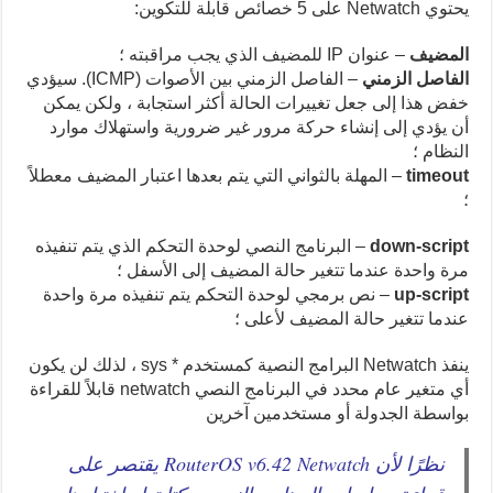
يحتوي Netwatch على 5 خصائص قابلة للتكوين:
المضيف
– عنوان IP للمضيف الذي يجب مراقبته ؛
الفاصل الزمني
– الفاصل الزمني بين الأصوات (ICMP). سيؤدي
خفض هذا إلى جعل تغييرات الحالة أكثر استجابة ، ولكن يمكن
أن يؤدي إلى إنشاء حركة مرور غير ضرورية واستهلاك موارد
النظام ؛
timeout
– المهلة بالثواني التي يتم بعدها اعتبار المضيف معطلاً
؛
down-script
– البرنامج النصي لوحدة التحكم الذي يتم تنفيذه
مرة واحدة عندما تتغير حالة المضيف إلى الأسفل ؛
up-script
– نص برمجي لوحدة التحكم يتم تنفيذه مرة واحدة
عندما تتغير حالة المضيف لأعلى ؛
ينفذ Netwatch البرامج النصية كمستخدم * sys ، لذلك لن يكون
أي متغير عام محدد في البرنامج النصي netwatch قابلاً للقراءة
بواسطة الجدولة أو مستخدمين آخرين
نظرًا لأن RouterOS v6.42 Netwatch يقتصر على