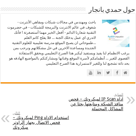
حول حمدي بانجار
باحث ومهندس في مجالات شبكات ومقاهي الأنترنت -
شغوف في عالم الانترنت والبرمجة للشبكات - في حضرموت
التقنية شعارنا الدائم - أفعل الخير مهما أستصغرتة ! فأنك
لاتدري اي عمل يدخلك الجنة ... فلا يفلح كاتم العلم
...طموحاتي ان يصبح الموقع مدرسة تعليمية للعلوم التقنية
الجديدة ومساعدة الاخرين في حل مشكلاتهم ونرحب بمن
يرغب الانظمام لنا يفيذ ويستفيذ ليكبر هذا الصرح التعليمي ويحقق الاستفاذة
القصوى للغير ... أنظمامكم لأسرة الموقع وقناتها ومشاركتكم بالمواضيع الهادفه هو
بحد ذاتة تشجيع لنا وللغير لاستمرارية هذا الصرح التعليمي
السابق
اداة IP Scan لميكروتك – فحص
منافذ الشبكة ومتابعتها بحثا عن
المشاكل المحتملة
التالي
استخدام الاداة Ping لميكروتك –
فحص الاتصال بجهاز الراوتر
ميكروتك