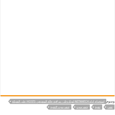
وسوم
استخدام اداة NETWATCH لميكروتك - مراقبة حالة المضيفين HOSTS على الشبكة
تقني
تقنية
حضرموت
حضرموت التقنية