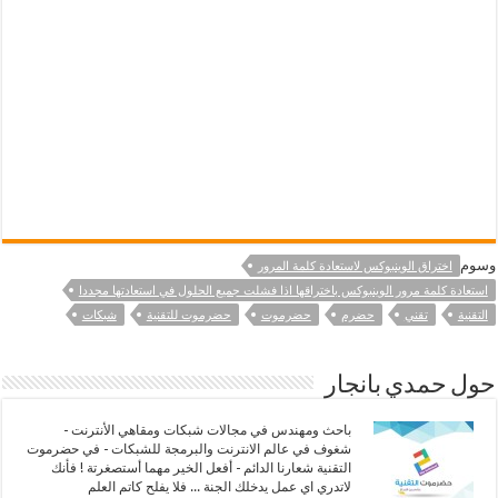
وسوم
اختراق الوينبوكس لاستعادة كلمة المرور
استعادة كلمة مرور الوينبوكس باختراقها اذا فشلت جميع الحلول في استعادتها مجددا
التقنية
تقني
حضرم
حضرموت
حضرموت للتقنية
شبكات
حول حمدي بانجار
باحث ومهندس في مجالات شبكات ومقاهي الأنترنت -
شغوف في عالم الانترنت والبرمجة للشبكات - في حضرموت
التقنية شعارنا الدائم - أفعل الخير مهما أستصغرتة ! فأنك
لاتدري اي عمل يدخلك الجنة ... فلا يفلح كاتم العلم