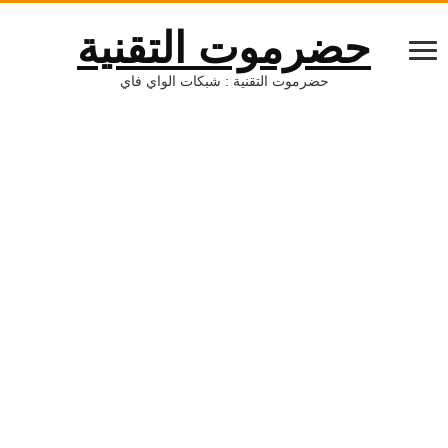
حضرموت التقنية
حضرموت التقنية : شبكات الواي فاي