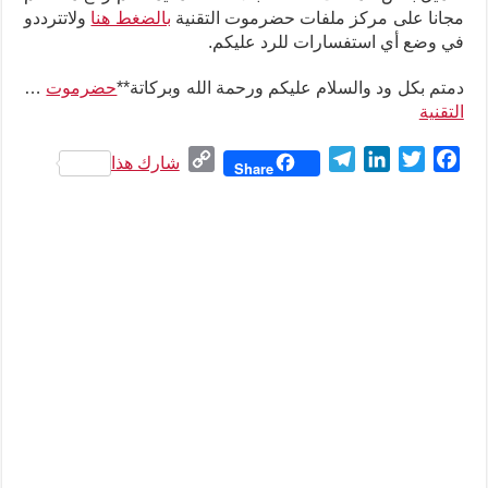
مجانا على مركز ملفات حضرموت التقنية
بالضغط هنا
ولاتترددو
في وضع أي استفسارات للرد عليكم
.
دمتم بكل ود والسلام عليكم ورحمة الله وبركاتة**
حضرموت
…
التقنية
C
T
L
T
F
شارك هذا
Share
o
e
i
w
a
p
l
n
i
c
y
e
k
t
e
L
g
e
t
b
i
r
d
e
o
n
a
I
r
o
k
m
n
k