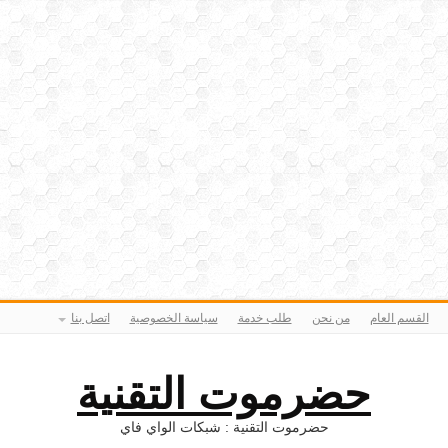
القسم العام
من نحن
طلب خدمة
سياسة الخصوصية
اتصل بنا
حضرموت التقنية
حضرموت التقنية : شبكات الواي فاي