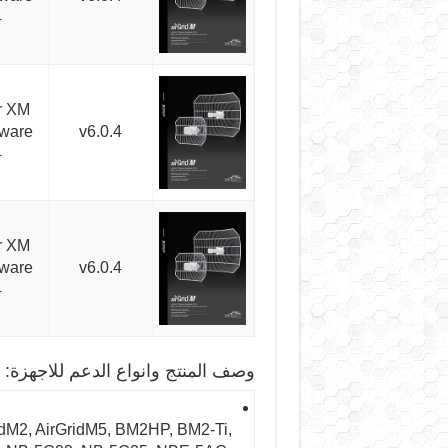
4
r XM
mware
v6.0.4
4
r XM
mware
v6.0.4
4
وصف المنتج وانواع الدعم للاجهزة:
dM2, AirGridM5, BM2HP, BM2-Ti,