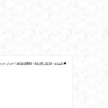
البداية
/
AG-HP-2G16
/
airGrid®M
/
اصدار جديد لج