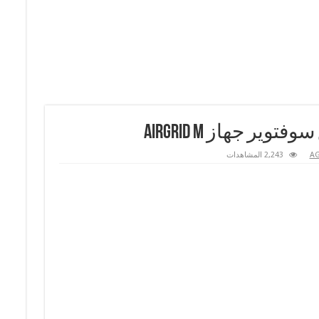
ير جهاز airGrid M
AG
2,243 المشاهدات