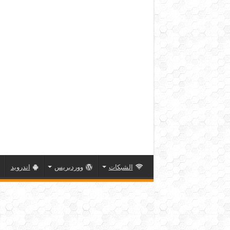
الشبكات
ووردبريس
اندرويد