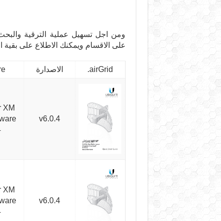
ومن اجل تسهيل عملية الترقية والبحث 
على الاقسام ويمكنك الاطلاع على بقية اق
airGrid.
الاصدارة
re
r XM
mware
v6.0.4
4
r XM
mware
v6.0.4
4