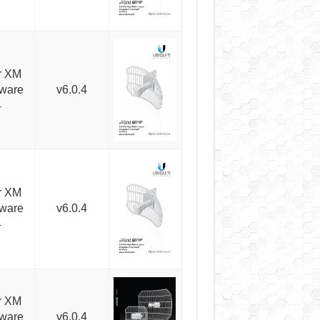
r XM
mware
v6.0.4
4
r XM
mware
v6.0.4
4
r XM
mware
v6.0.4