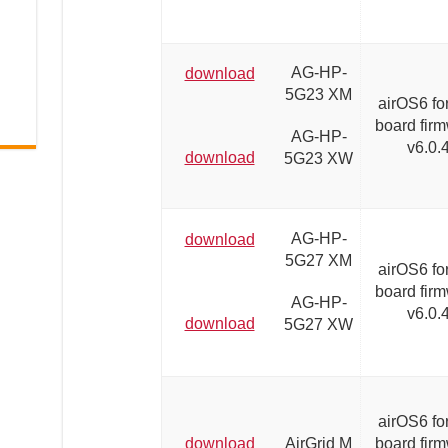
AG-HP-
download
5G23 XM
airOS6 fo
board fir
AG-HP-
v6.0.
download
5G23 XW
AG-HP-
download
5G27
XM
airOS6 fo
board fir
AG-HP-
v6.0.
download
5G27
XW
airOS6 fo
download
AirGrid M
board fir