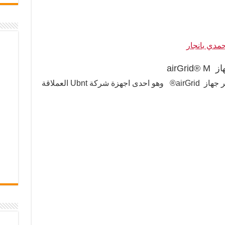
مدي بانجار
airG
تم انزال اصدار جديد لجميع انواع سوفتوير جهاز airGrid® وهو احدى اجهزة شركة Ubnt العملاقة