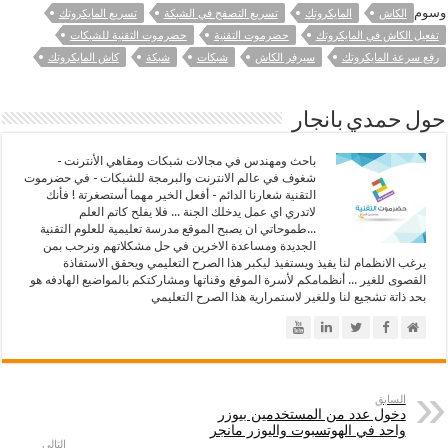
وسوم
الكاش
المايكروتك
تسريع التصفح في الشبكة
تسريع المايكروتك
تفعيل الكاش في المايكروتك
حضرموت التقنية
حضرموت التقنية للشبكات
رفع سرعة المايكروتك
سيرفر الكاش
شبكات
شبكة
كاش المايكروتك
حول حمدي بانجار
باحث ومهندس في مجالات شبكات ومقاهي الأنترنت -
شغوف في عالم الانترنت والبرمجة للشبكات - في حضرموت
التقنية شعارنا الدائم - أفعل الخير مهما أستصغرتة ! فأنك
لاتدري اي عمل يدخلك الجنة ... فلا يفلح كاتم العلم
...طموحاتي ان يصبح الموقع مدرسة تعليمية للعلوم التقنية
الجديدة ومساعدة الاخرين في حل مشكلاتهم ونرحب بمن
يرغب الانظمام لنا يفيذ ويستفيذ ليكبر هذا الصرح التعليمي ويحقق الاستفاذة
القصوى للغير ... أنظمامكم لأسرة الموقع وقناتها ومشاركتكم بالمواضيع الهادفه هو
بحد ذاتة تشجيع لنا وللغير لاستمرارية هذا الصرح التعليمي
السابق
دخول عدد من المستخدمين بيوزر
واحد في الهوتسبوت واليوزر مانجر
التالي