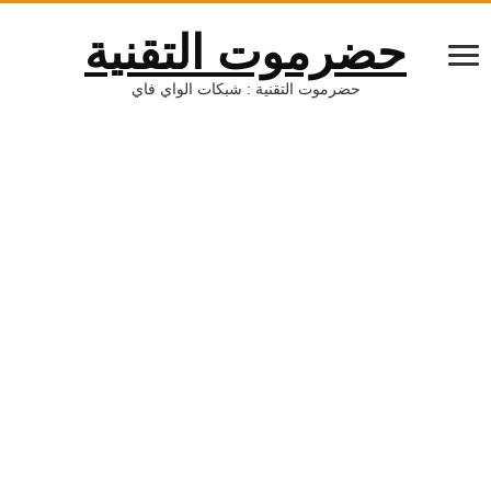
حضرموت التقنية
حضرموت التقنية : شبكات الواي فاي