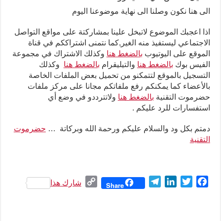
الى هنا نكون وصلنا الى نهاية موضوعنا اليوم
اذا اعجبك الموضوع لاتبخل علينا بمشاركتة على مواقع التواصل
الاجتماعي ليستفيذ منه الغير,كما نتمنى اشتراككم في قناة
الموقع على اليوتيوب
بالضغط هنا
وكذلك الاشتراك في مجموعة
الفيس بوك
بالضغط هنا
والتيليقرام
بالضغط هنا
وكذلك
التسجيل بالموقع لتتمكنو من تحميل بعض الملفات الخاصة
بالأعضاء كما يمكنكم رفع ملفاتكم مجانا على مركز ملفات
حضرموت التقنية
بالضغط هنا
ولاتترددو في وضع أي
استفسارات للرد عليكم .
دمتم بكل ود والسلام عليكم ورحمة الله وبركاتة …
حضرموت
التقنية
C
T
L
T
F
شارك هذا
Share
o
e
i
w
a
p
l
n
i
c
y
e
k
t
e