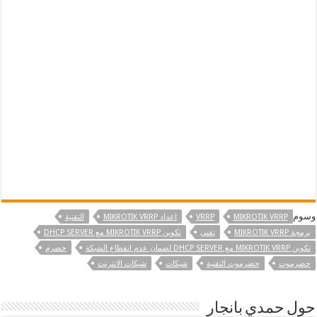
وسوم
MIKROTIK VRRP
VRRP
اعداد MIKROTIK VRRP
التقنية
برمجة MIKROTIK VRRP
تقني
تكوين MIKROTIK VRRP مع DHCP SERVER
تكوين MIKROTIK VRRP مع DHCP SERVER لضمان عدم انقطاع الشبكة
حضرم
حضرموت
حضرموت التقنية
شبكات
شبكات الانترنت
حول حمدي بانجار