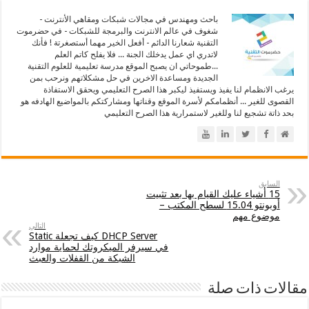
باحث ومهندس في مجالات شبكات ومقاهي الأنترنت -
شغوف في عالم الانترنت والبرمجة للشبكات - في حضرموت
التقنية شعارنا الدائم - أفعل الخير مهما أستصغرتة ! فأنك
لاتدري اي عمل يدخلك الجنة ... فلا يفلح كاتم العلم
...طموحاتي ان يصبح الموقع مدرسة تعليمية للعلوم التقنية
الجديدة ومساعدة الاخرين في حل مشكلاتهم ونرحب بمن
يرغب الانظمام لنا يفيذ ويستفيذ ليكبر هذا الصرح التعليمي ويحقق الاستفاذة
القصوى للغير ... أنظمامكم لأسرة الموقع وقناتها ومشاركتكم بالمواضيع الهادفه هو
بحد ذاتة تشجيع لنا وللغير لاستمرارية هذا الصرح التعليمي
السابق
15 أشياء عليك القيام بها بعد تثبيت
أوبونتو 15.04 لسطح المكتب –
موضوع مهم
التالي
DHCP Server كيف تجعلة Static
في سيرفر الميكروتك لحماية موارد
الشبكة من القفلات والعبث
مقالات ذات صلة