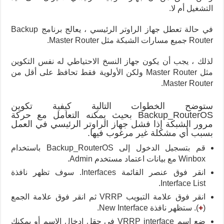
التشغيل أم لا.
في حالة تعطل جهاز الراوتر الرئيسي ، يعالج برنامج Backup
Router جميع مسارات الشبكة مثل Master Router.
لذلك ، يجب أن يكون جهاز النسخ الاحتياطي له نفس التكوين
مثل Master Router ولكن الأولوية فقط تحافظ على أقل من
Master Router.
ستوضح الخطوات التالية كيفية تكوين
Backup_RouterOS بحيث يمكنه التعامل مع حركة
مرور الشبكة إذا فشل جهاز الراوتر الرئيسي في العمل
بسبب أي مشكلة غير مرغوب فيها.
قم ب
تسجيل الدخول إلى Backup_RouterOS باستخدام
Winbox مع بيانات اعتماد مستخدم Admin.
انقر فوق عنصر القائمة Interfaces. سوف تظهر نافذة
Interface List.
انقر فوق علامة التبويب VRRP ثم انقر فوق علامة الجمع
(
+
). ستظهر نافذة New Interface.
ضع اسم VRRP interface في حقل إدخال الاسم أو يمكنك