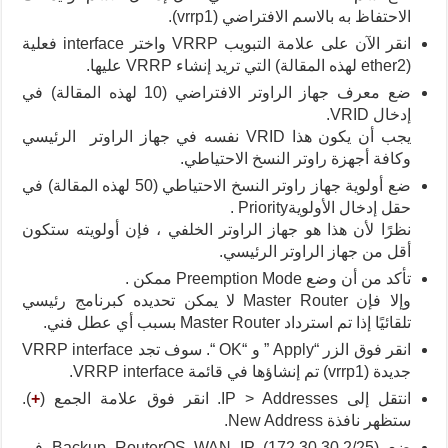
الاحتفاظ به بالاسم الافتراضي (vrrp1).
انقر الآن على علامة التبويب VRRP واختر interface فعلية
(ether2 لهذه المقالة) التي تريد إنشاء VRRP عليها.
ضع معرف جهاز الراوتر الافتراضي (10 لهذه المقالة) في
إدخال VRID.
يجب أن يكون هذا VRID نفسه في جهاز الراوتر الرئيسي
وكافة أجهزة راوتر النسخ الاحتياطي.
ضع أولوية جهاز راوتر النسخ الاحتياطي (50 لهذه المقالة) في
حقل إدخال الأولويةPriority .
نظرًا لأن هذا هو جهاز الراوتر الخلفي ، فإن أولويته ستكون
أقل من جهاز الراوتر الرئيسي.
تأكد من أن وضع Preemption Mode ممكن .
وإلا فإن Master Router لا يمكن تحديده كبرنامج رئيسي
تلقائيًا إذا تم استرداد Master Router بسبب أي عطل فني.
انقر فوق الزر “Apply ” و “OK “. سوف تجد VRRP interface
جديدة (vrrp1) تم إنشاؤها في قائمة VRRP interface.
انتقل إلى IP > Addresses. انقر فوق علامة الجمع (
+
).
ستظهر نافذة New Address.
ضع Backup_RouterOS WAN IP (172.30.30.2/25) في