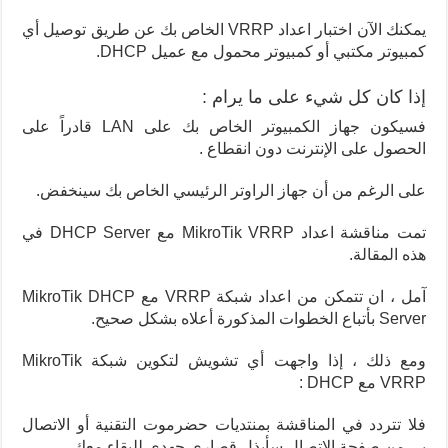
يمكنك الآن اختبار اعداد VRRP الخاص بك عن طريق توصيل أي
كمبيوتر مكتبي أو كمبيوتر محمول مع عميل DHCP.
إذا كان كل شيء على ما يرام :
فسيكون جهاز الكمبيوتر الخاص بك على LAN قادراً على
الحصول على الإنترنت دون انقطاع .
على الرغم من أن جهاز الراوتر الرئيسي الخاص بك سينخفض.
تمت مناقشة اعداد MikroTik VRRP مع DHCP Server في
هذه المقالة.
آمل ، ان تتمكن من اعداد شبكة VRRP مع MikroTik DHCP
Server بأتباع الخطوات المذكورة أعلاه بشكل صحيح.
ومع ذلك ، إذا واجهت أي تشويش لتكوين شبكة MikroTik
VRRP مع DHCP :
فلا تتردد في المناقشة بمنتديات حضرموت التقنية أو الاتصال
بي من صفحة الاتصال.
سأبذل قصارى جهدي للبقاء معك.