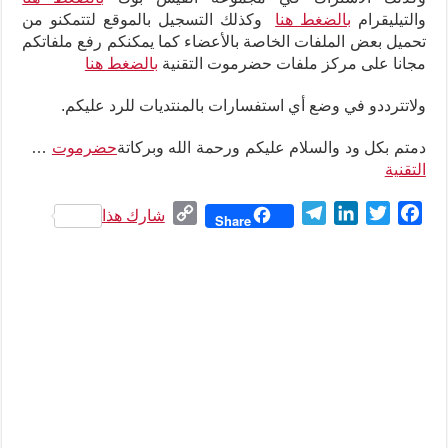
والتيليقرام
بالضغط هنا
وكذلك التسجيل بالموقع لتتمكنو من
تحميل بعض الملفات الخاصة بالأعضاء كما يمكنكم رفع ملفاتكم
مجانا على مركز ملفات حضرموت التقنية
بالضغط هنا
ولاتترددو في وضع أي استفسارات بالمنتديات للرد عليكم
.
دمتم بكل ود والسلام عليكم ورحمة الله وبركاتة
حضرموت
…
التقنية
C
T
L
T
F
شارك هذا
Share
o
e
i
w
a
p
l
n
i
c
y
e
k
t
e
L
g
e
t
b
i
r
d
e
o
n
a
I
r
o
k
m
n
k