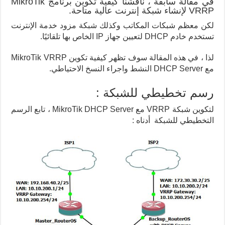
في مقالة سابقة ، ناقشنا كيفية تكوين برنامج MikroTik
VRRP لإنشاء شبكة إنترنت عالية متاحة.
لكن معظم شبكات المكاتب وكذلك شبكة مزود خدمة الإنترنت
تستخدم خادم DHCP لتعيين جهاز IP الخاص بها تلقائيًا.
لذا ، في هذه المقالة سوف تظهر كيفية تكوين MikroTik VRRP
مع DHCP Server النشط واجراء النسخ الاحتياطي.
رسم تخطيطي للشبكة :
لتكوين شبكة VRRP مع MikroTik DHCP Server ، تابع الرسم
التخطيطي للشبكة أدناه :