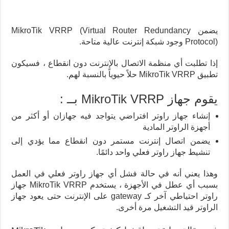
يضمن MikroTik VRRP (Virtual Router Redundancy
Protocol) وجود شبكة إنترنت عالية متاحة.
إذا تطلبت أي منظمة الاتصال بالإنترنت دون انقطاع ، فسيكون
تطبيق MikroTik VRRP حلاً حيوياً بالنسبة لهم.
يقوم جهاز MikroTik VRRP بــ :
إنشاء جهاز راوتر افتراضي يتواجد فيه جهازان أو أكثر من
أجهزة الراوتر المادية
يضمن اتصال إنترنت مستمر دون انقطاع مما يؤدي إلى
تنشيط جهاز راوتر فعلي واحد دائمًا.
وهذا يعني أنه في حالة فشل أي جهاز راوتر فعلي في العمل
بسبب أي عطل في الأجهزة ، يستخدم MikroTik VRRP جهاز
راوتر احتياطي آخر كـ gateway على الإنترنت حتى يعود جهاز
الراوتر قيد التشغيل مرة أخرى.