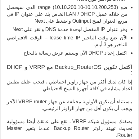
ضع range (10.10.200.10-10.10.200.253) الذي سيحصل
من خلاله عميل LAN / DHCP الخاص بك على عنوان IP في
مربع العنوان لمنح Outinput واضغط على Next
وفر عنوان IP المفضل لوحدة خدمة DNS وانقر على
Next
الآن ضع وقت التاخير lease time IP – الوقت الافتراضي
للتاخير هو 3 أيام.
اكتمل إعداد DHCP الآن وسيتم عرض رسالة بالنجاح.
اكتمل تكوين Backup_RouterOS مع VRRP و DHCP
:
إذا كان لديك أكثر من جهاز راوتر احتياطي ، فيجب عليك تطبيق
اعداد مشابه في كافة أجهزة النسخ الاحتياطي .
باستثناء أن تكون الأولوية مختلفة عن جهاز VRRP router الآخر
ويجب أن يكون أقل من جهاز الراوتر الرئيسي.
بصفتك مسؤول شبكة VRRP ، تقع على عاتقك أيضًا مسؤولية
تحديث تهيئة راوتر Backup Router عندما يتغير Master
Router.