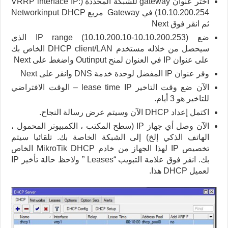
اختر عنوان gateway للشبكة المحددة (VRRP interface IP:
10.10.200.254) في Gateway مربع Networkinput DHCP
ثم انقر فوق Next
ضع IP range (10.10.200.10-10.10.200.253) الذي
سيحصل من خلاله مستخدم DHCP client/LAN الخاص بك
على عنوان IP في العنوان لمنح Outinput واضغط على Next
وفر عنوان IP المفضل لوحدة خدمة DNS وانقر على Next
الآن ضع وقت التاخير lease time IP – الوقت الافتراضي
للتاخير هو 3 أيام.
اكتمل إعداد DHCP الآن وسيتم عرض رسالة النجاح.
الآن وصل أي جهاز IP (سطح المكتب ، الكمبيوتر المحمول ،
الهاتف الذكي إلخ) إلى الشبكة الخاصة بك. تلقائيا سيتم
تخصيص IP لهذا الجهاز من خادم MikroTik DHCP الخاص
بك. انقر فوق علامة التبويب “Leases ” ولاحظ حالة تأخير IP
لعميل DHCP هذا.