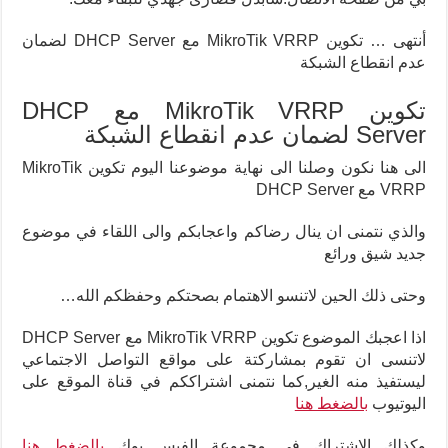
أنتهى … تكوين MikroTik VRRP مع DHCP Server لضمان
عدم انقطاع الشبكة
تكوين MikroTik VRRP مع DHCP
Server لضمان عدم انقطاع الشبكة
الى هنا نكون وصلنا الى نهاية موضوعنا اليوم تكوين MikroTik
VRRP مع DHCP Server
والذي نتمنى ان ينال رضاكم واعجابكم والى اللقاء في موضوع
جديد شيق ورائع
وحتى ذلك الحين لاتنسو الاهتمام بصحتكم وحفظكم الله
…
اذا اعجبك الموضوع تكوين MikroTik VRRP مع DHCP Server
لاتنسى ان تقوم بمشاركتة على مواقع التواصل الاجتماعي
ليستفيذ منه الغير,كما نتمنى اشتراككم في قناة الموقع على
اليوتيوب
بالضغط هنا
وكذلك الاشتراك في مجموعة الفيس بوك
بالضغط هنا