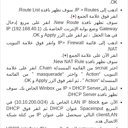
OK.
اذهب إلى IP > Routes. سوف تظهر نافذة Route List.
انقر فوق علامة الجمع (
+
).
سوف تظهر نافذة New Route. انقر على مربع إدخال
Gateway وضع بوابة الإنترنت الخاصة بك IP (192.168.40.1)
في هذا الحقل ، ثم انقر على الزر Apply و OK.
اذهب إلى قائمة IP> Firewall وانقر فوق علامة التبويب
NAT.
انقر الآن على علامة الجمع (
+
).
سوف تظهر نافذة New NAT Rule.
اختر srcnat من القائمة المنسدلة Chain. انقر على علامة
التبويب “Action ” واختر “masquerade ” من القائمة
المنسدلة “Action ” ، ثم انقر فوق الزر Apply و OK.
انتقل إلىIP > DHCP Server من Winbox الخاص بك. سوف
تظهر نافذة DHCP Server.
الآن ضع LAN IP block الخاص بك (10.10.200.0/24) في
المربع Spaceinput عنوان DHCP ثم انقر فوق DHCP
client/LAN التالي سيحصل على عنوان IP من كتلة شبكة
الاتصال هذه.