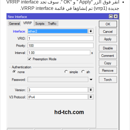
انقر فوق الزر “Apply ” و “OK “. سوف تجد VRRP interface
جديدة (vrrp1) تم إنشاؤها في قائمة VRRP interface.