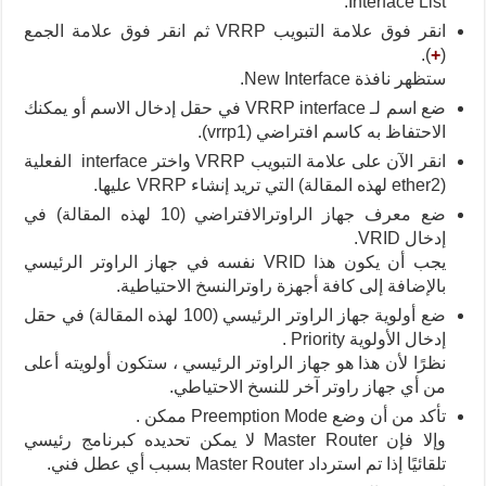
Interface List.
انقر فوق علامة التبويب VRRP ثم انقر فوق علامة الجمع
).
+
(
ستظهر نافذة New Interface.
ضع اسم لـ VRRP interface في حقل إدخال الاسم أو يمكنك
الاحتفاظ به كاسم افتراضي (vrrp1).
انقر الآن على علامة التبويب VRRP واختر interface الفعلية
(ether2 لهذه المقالة) التي تريد إنشاء VRRP عليها.
ضع معرف جهاز الراوترالافتراضي (10 لهذه المقالة) في
إدخال VRID.
يجب أن يكون هذا VRID نفسه في جهاز الراوتر الرئيسي
بالإضافة إلى كافة أجهزة راوترالنسخ الاحتياطية.
ضع أولوية جهاز الراوتر الرئيسي (100 لهذه المقالة) في حقل
إدخال الأولوية Priority .
نظرًا لأن هذا هو جهاز الراوتر الرئيسي ، ستكون أولويته أعلى
من أي جهاز راوتر آخر للنسخ الاحتياطي.
تأكد من أن وضع Preemption Mode ممكن .
وإلا فإن Master Router لا يمكن تحديده كبرنامج رئيسي
تلقائيًا إذا تم استرداد Master Router بسبب أي عطل فني.