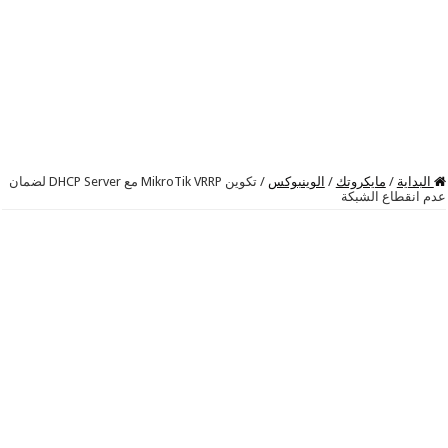
البداية
/
مايكروتك
/
الوينبوكس
/
تكوين MikroTik VRRP مع DHCP Server لضمان
عدم انقطاع الشبكة