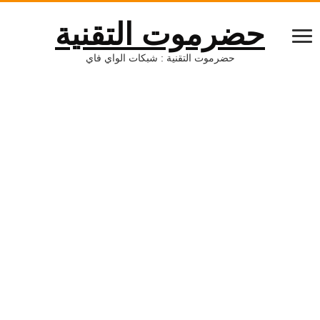
حضرموت التقنية
حضرموت التقنية : شبكات الواي فاي