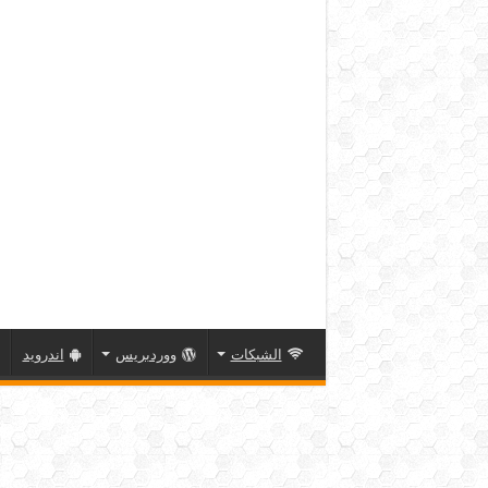
الشبكات
ووردبريس
اندرويد