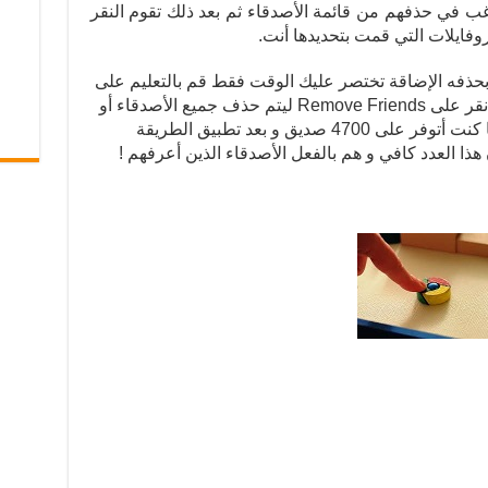
غب في حذفهم من قائمة الأصدقاء ثم بعد ذلك تقوم النقر
 بحذفه الإضاقة تختصر عليك الوقت فقط قم بالتعليم على
البروفايلات التي تود حذفها و في الأخير أنقر على Remove Friends ليتم حذف جميع الأصدقاء أو
البروفايلات التي قمت بتحديدها ، شخصيا كنت أتوفر على 4700 صديق و بعد تطبيق الطريقة