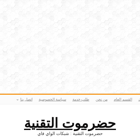
ك
القسم العام
من نحن
طلب خدمة
سياسة الخصوصية
اتصل بنا
حضرموت التقنية
حضرموت التقنية : شبكات الواي فاي