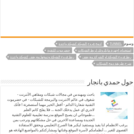
وسوم
TUNNEL
ادمج فروع الشبكة كشبكة واحدة
استخدام اجهزة مايكروتك لربط الشبكات
حضرموت للتقنية
ربط فروع الشبكة او الشركة مع بعض
ربط فروع الشبكة ودمجها مع بعض كشبكة واحدة
شرح طريقة دمج الشبكات
حول حمدي بانجار
باحث ومهندس في مجالات شبكات ومقاهي الأنترنت -
شغوف في عالم الانترنت والبرمجة للشبكات - في حضرموت
التقنية شعارنا الدائم - أفعل الخير مهما أستصغرتة ! فأنك
لاتدري اي عمل يدخلك الجنة ... فلا يفلح كاتم العلم
...طموحاتي ان يصبح الموقع مدرسة تعليمية للعلوم التقنية
الجديدة ومساعدة الاخرين في حل مشكلاتهم ونرحب بمن
يرغب الانظمام لنا يفيذ ويستفيذ ليكبر هذا الصرح التعليمي ويحقق الاستفاذة
القصوى للغير ... أنظمامكم لأسرة الموقع وقناتها ومشاركتكم بالمواضيع الهادفه هو