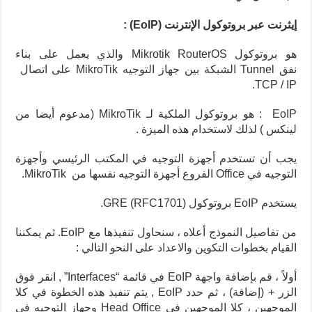
إيثرنت عبر بروتوكول الإنترنت (EoIP)
:
هو بروتوكول Mikrotik RouterOS والذي يعمل على بناء
نفق Tunnel الشبكة بين جهاز التوجيه MikroTik على اتصال
TCP / IP.
EoIP : هو بروتوكول الملكية لـ MikroTik (مدعوم أيضا من
لينكس ) لذلك لاستخدام هذه الميزة .
يجب أن تستخدم أجهزة التوجيه في المكتب الرئيسي وأجهزة
التوجيه في Office الفروع أجهزة التوجيه نفسها من MikroTik.
يستخدم EoIP بروتوكول GRE (RFC1701).
من تفاصيل النموذج أعلاه ، سنحاول تنفيذها مع EoIP. ثم يمكننا
القيام بخطوات التكوين والاعداد على النحو التالي :
أولاً ، قم بإضافة واجهة EoIP في قائمة “Interfaces” , انقر فوق
الزر + (إضافة) ، ثم حدد EoIP , يتم تنفيذ هذه الخطوة في كلا
الموجهين ، كلا الموجهين في Head Office وجهاز التوجيه في