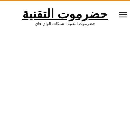
حضرموت التقنية
حضرموت التقنية : شبكات الواي فاي