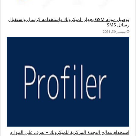
توصيل مودم GSM بجهاز الميكروتك واستخدامه لإرسال واستقبال
رسائل SMS
سبتمبر 30, 2021
استخدام معالج الوحدة المركزية للميكروتك – تعرف على الموارد