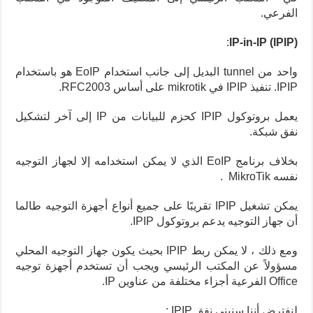
الفرعي.
:
IP-in-IP (IPIP)
واحد من tunnel البديل إلى جانب استخدام EoIP هو باستخدام
IPIP. تنفيذ IPIP في mikrotik على أساس RFC2003.
يعمل بروتوكول IPIP كحزم للبيانات من IP إلى آخر لتشكيل
نفق شبكة.
بخلاف برنامج EoIP الذي لا يمكن استخدامه إلا لجهاز التوجيه
نفسه MikroTik .
يمكن تشغيل IPIP تقريبًا على جميع أنواع أجهزة التوجيه طالما
أن جهاز التوجيه يدعم بروتوكول IPIP.
ومع ذلك ، لا يمكن ربط IPIP بحيث يكون جهاز التوجيه المحلي
مسؤولاً عن المكتب الرئيسي ويجب أن تستخدم أجهزة توجيه
Office الفرعية أجزاء مختلفة من عناوين IP.
لنفترض أننا سنبني نفق IPIP :