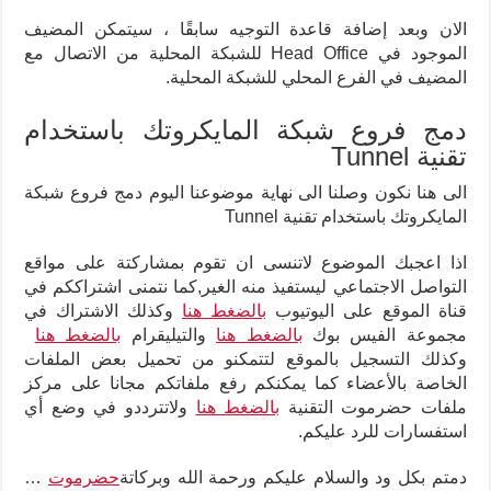
الان و
بعد إضافة قاعدة التوجيه سابقًا ، سيتمكن المضيف
الموجود في Head Office للشبكة المحلية من الاتصال مع
المضيف في الفرع المحلي للشبكة المحلية.
دمج فروع شبكة المايكروتك باستخدام
تقنية Tunnel
الى هنا نكون وصلنا الى نهاية موضوعنا اليوم دمج فروع شبكة
المايكروتك باستخدام تقنية Tunnel
اذا اعجبك الموضوع لاتنسى ان تقوم بمشاركتة على مواقع
التواصل الاجتماعي ليستفيذ منه الغير,كما نتمنى اشتراككم في
قناة الموقع على اليوتيوب
بالضغط هنا
وكذلك الاشتراك في
مجموعة الفيس بوك
بالضغط هنا
والتيليقرام
بالضغط هنا
وكذلك التسجيل بالموقع لتتمكنو من تحميل بعض الملفات
الخاصة بالأعضاء كما يمكنكم رفع ملفاتكم مجانا على مركز
ملفات حضرموت التقنية
بالضغط هنا
ولاتترددو في وضع أي
استفسارات للرد عليكم
.
دمتم بكل ود والسلام عليكم ورحمة الله وبركاتة
حضرموت
…