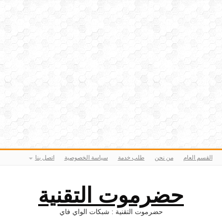
القسم العام
من نحن
طلب خدمة
سياسة الخصوصية
اتصل بنا
حضرموت التقنية
حضرموت التقنية : شبكات الواي فاي