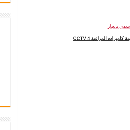
مدي بانجار
اميرات المراقبة CCTV 4