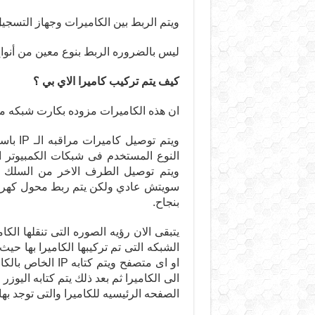
ويتم الربط بين الكاميرات وجهاز التسجيل NVR عن طريق كابل الشبكة Cat 6 أو e
ليس بالضروره الربط بنوع معين من أنواع كيب
كيف يتم تركيب كاميرا الاي بي ؟
ان هذه الكاميرات مزوده بكارت شبكه م
سويتش عادي ولكن يتم ربط محول كهرباء ف
بنجاح.
يتبقى الان رؤيه الصوره التى تنقلها ال
الشبكه التى تم تركيبها الكاميرا بها ح
الى الكاميرا ثم بعد ذلك يتم كتابه اليوز
الصفحه الرئيسيه للكاميرا والتى توجد بها 