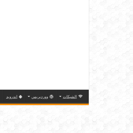
الشبكات
ووردبريس
اندرويد