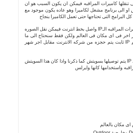
 تنقلها كاميرات المراقبه فيمكن ان يكون السبب هو ان
 او الى برنامج مشغل لكاميرا وهو عاده يكون موجود مع
بالطبع اذا كان السويتش الواصله به كاميرات المراقبه الـIP واصل بخط انترنت فيمكن نقل الصوره
ر اخر فى اى مكان فى العالم ولكن فقط سنحتاج الى ما
يسمى بـ ستاتيكIP و هو عباره عن رقم IP ثابت يتم حجزه من شركه الانترنت مقابل اجر شهر
من الجدير بالذكر ان كاميرات مراقبه الـ IP يتم توصيلها بسويتش كما ذكرنا واذا كان هذا السويتش
قبه واستخدامها كانها وايرلس
 اى مكان بالعالم