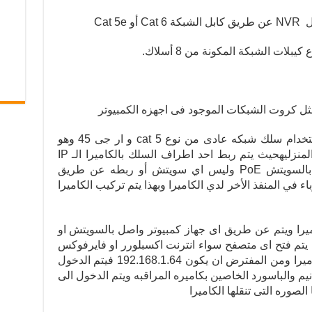
Cat 5
لات الشبكة المكونة من 8 أسلاك.
ثل كروت الشبكات الموجود فى اجهزه الكمبيوتر
ويتم توصيل كاميرات مراقبه الـ IP باستخدام سلك شبكه عادى من نوع cat 5 و ار جى 45 وهو
النوع المستخدم فى شبكات الكمبيوتر المنزليهحيث يتم ربط احد اطراف السلك بالكاميرا الـ IP
ويتم توصيل الطرف الاخر من السلك بالسويتش PoE وليس اي سويتش أو ربطه عن طريق
ي المنفذ الأخر لدي الكاميرا وبهذا يتم تركيب الكاميرا
كاميرا ويتم عن طريق اى جهاز كمبيوتر واصل بالسويتش او
يث يتم فتح اى متصفح سواء انترنت اكسبلورر او فايرفوكس
او اى متصفح ويتم كتابه IP الخاص بالكاميرا ومن المفترض ان يكون 192.168.1.64 فيتم الدخول
ر نيم والباسورد الخاصين بكاميره المراقبه ويتم الدخول الى
الصوره التى تنقلها الكاميرا