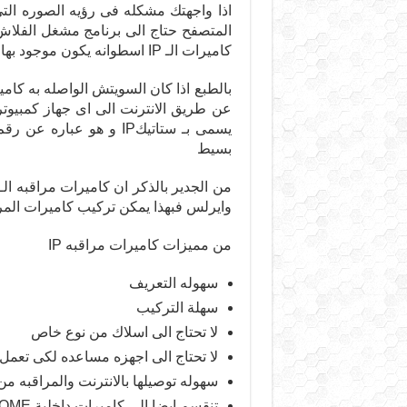
اذا واجهتك مشكله فى رؤيه الصوره التى
المتصفح حتاج الى برنامج مشغل الفلاش
كاميرات الـ IP اسطوانه يكون موجود بها كل البرامج التى تحتاجها حتى تعمل الكاميرا بنجاح
عن طريق الانترنت الى اى جهاز كمبيوت
بسيط
وايرلس فبهذا يمكن تركيب كاميرات المرا
من مميزات كاميرات مراقبه IP
سهوله التعريف
سهلة التركيب
لا تحتاج الى اسلاك من نوع خاص
لا تحتاج الى اجهزه مساعده لكى تعمل
سهوله توصيلها بالانترنت والمراقبه من
تنقسم ايضا الى كاميرات داخلية DOME وخارجية Outdoor