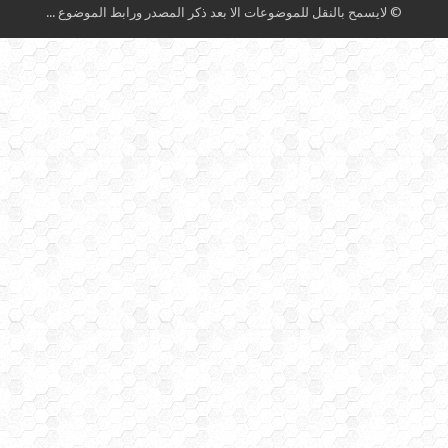
© لايسمح بالنقل للموضوعات الا بعد ذكر المصدر ورابط الموضوع ...