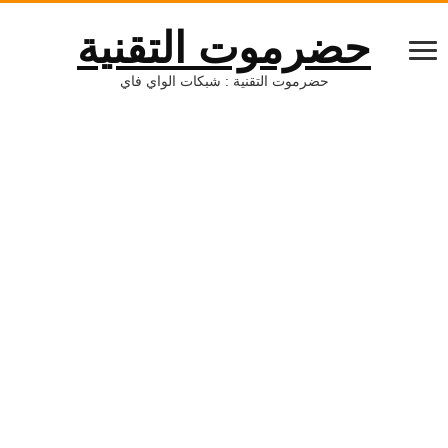
حضرموت التقنية
حضرموت التقنية : شبكات الواي فاي