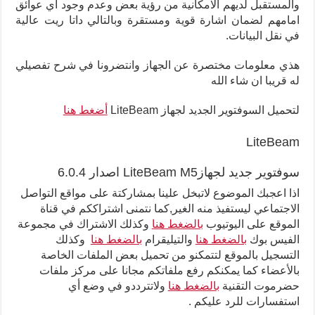
والمستقبل لديهم الامكانية من رؤية بعض وعدم وجود اي عوائق
امامهم لضمان اشارة قوية ومستقرة وبالتالي داتا ريت عالية
في نقل البيانات.
هذي معلومات مختصرة عن الجهاز وانتضرونا في شرح تفصيلي
له قريبا ان شاء الله
لتحميل السوفتوير الجديد لجهاز LiteBeam
أضغط هنا
LiteBeam
سوفتوير جديد لجهازLiteBeam M5 اصدار 6.0.4
اذا اعجبك الموضوع لاتبخل علينا بمشاركتة على مواقع التواصل
الاجتماعي ليستفيذ منه الغير,كما نتمنى اشتراككم في قناة
الموقع على اليوتيوب
بالضغط هنا
وكذلك الاشتراك في مجموعة
الفيس بوك
بالضغط هنا
والتيليقرام
بالضغط هنا
وكذلك
التسجيل بالموقع لتتمكنو من تحميل بعض الملفات الخاصة
بالأعضاء كما يمكنكم رفع ملفاتكم مجانا على مركز ملفات
حضرموت التقنية
بالضغط هنا
ولاتترددو في وضع أي
استفسارات للرد عليكم .