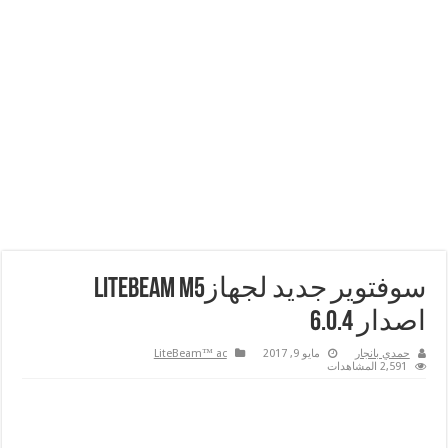
سوفتوير جديد لجهازLiteBeam M5
اصدار 6.0.4
حمدي بانجار
مايو 9, 2017
LiteBeam™ ac
2,591 المشاهدات