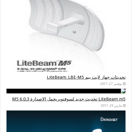
تحديثات جهاز لايت بيم LiteBeam_LBE-M5
نوفمبر 27, 2017
LiteBeam m5 تحديث جديد لسوفتويريحمل الاصدارة M5 6.0.3
مارس 29, 2017