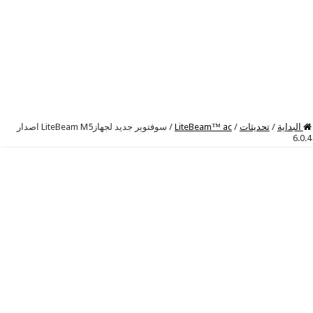
البداية
/
تحديثات
/
LiteBeam™ ac
/
سوفتوير جديد لجهازLiteBeam M5 اصدار
6.0.4