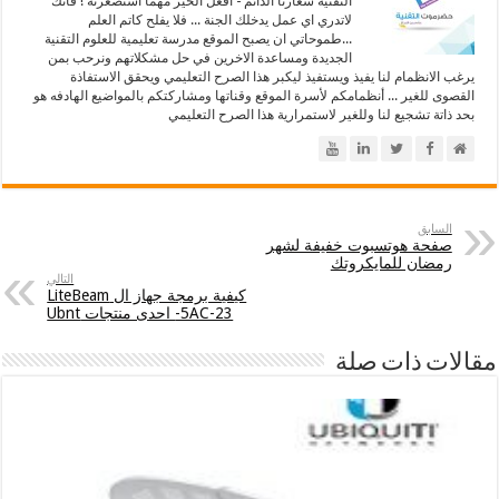
التقنية شعارنا الدائم - أفعل الخير مهما أستصغرتة ! فأنك
لاتدري اي عمل يدخلك الجنة ... فلا يفلح كاتم العلم
...طموحاتي ان يصبح الموقع مدرسة تعليمية للعلوم التقنية
الجديدة ومساعدة الاخرين في حل مشكلاتهم ونرحب بمن
يرغب الانظمام لنا يفيذ ويستفيذ ليكبر هذا الصرح التعليمي ويحقق الاستفاذة
القصوى للغير ... أنظمامكم لأسرة الموقع وقناتها ومشاركتكم بالمواضيع الهادفه هو
بحد ذاتة تشجيع لنا وللغير لاستمرارية هذا الصرح التعليمي
السابق
صفحة هوتسبوت خفيفة لشهر
رمضان للمايكروتك
التالي
كيفية برمجة جهاز ال LiteBeam
-5AC-23 احدى منتجات Ubnt
مقالات ذات صلة