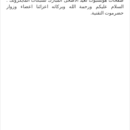
صفحات هوتسبوت لعيد الاضحى المبارك لشبكات المايكروتك :
السلام عليكم ورحمة الله وبركاته اعزائنا اعضاء وزوار
حضرموت التقنية.