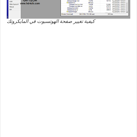
كيفية تغيير صفحة الهوتسبوت في المايكروتك