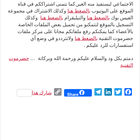
الاجتماعي ليستفيذ منه الغير,كما نتمنى اشتراككم في قناة
الموقع على اليوتيوب
بالضغط هنا
وكذلك الاشتراك في مجموعة
الفيس بوك
بالضغط هنا
والتيليقرام
بالضغط هنا
وكذلك
التسجيل بالموقع لتتمكنو من تحميل بعض الملفات الخاصة
بالأعضاء كما يمكنكم رفع ملفاتكم مجانا على مركز ملفات
حضرموت التقنية
بالضغط هنا
ولاتترددو في وضع أي
استفسارات للرد عليكم .
دمتم بكل ود والسلام عليكم ورحمة الله وبركاتة …
حضرموت
التقنية
C
T
L
T
F
شارك هذا
Share
o
e
i
w
a
p
l
n
i
c
y
e
k
t
e
L
g
e
t
b
i
r
d
e
o
n
a
I
r
o