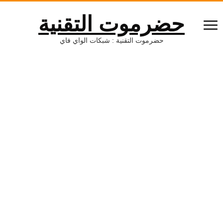
حضرموت التقنية
حضرموت التقنية : شبكات الواي فاي