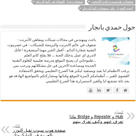
صفحات هوتسبوت لعيد الاضحى
صفحة دخول العملاء في المايكروتك
كيفية التعديل على صفحات المايكروتك
حول حمدي بانجار
باحث ومهندس في مجالات شبكات ومقاهي الأنترنت -
شغوف في عالم الانترنت والبرمجة للشبكات - في حضرموت
التقنية شعارنا الدائم - أفعل الخير مهما أستصغرتة ! فأنك
لاتدري اي عمل يدخلك الجنة ... فلا يفلح كاتم العلم
...طموحاتي ان يصبح الموقع مدرسة تعليمية للعلوم التقنية
الجديدة ومساعدة الاخرين في حل مشكلاتهم ونرحب بمن
يرغب الانظمام لنا يفيذ ويستفيذ ليكبر هذا الصرح التعليمي ويحقق الاستفاذة
القصوى للغير ... أنظمامكم لأسرة الموقع وقناتها ومشاركتكم بالمواضيع الهادفه هو
بحد ذاتة تشجيع لنا وللغير لاستمرارية هذا الصرح التعليمي
السابق
Hub و Repeater و Bridge ماذا
تعرف عنهم وكيف تفرق بينهم
التالي
صفحة هوت سبوت تقبل اليوزر
بالعربية في المايكروتك