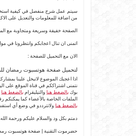
سيتم عمل شرح منفصل في كيفية استخدام
من اضافة للمعلومات والتعديل على الاكوا
الصفحة خفيفة وسريعة ومتجاوبة مع ال
اتمنى ان تنال اعجابكم وانتظرونا في موا
الان مع التحميل للصفحة :
لتحميل صفحة هوتسبوت رمضان للم
اذا اعجبك الموضوع لاتبخل علينا بمشاركت
نتمنى اشتراككم في قناة الموقع على ال
بوك
بالضغط هنا
والتيليقرام
بالضغط هنا
و
الملفات الخاصة بالأعضاء كما يمكنكم ر
بالضغط هنا
ولاتترددو في وضع أي استفسا
دمتم بكل ود والسلام عليكم ورحمة الله
حضرموت التقنية | صفحة هوتسبوت رمض