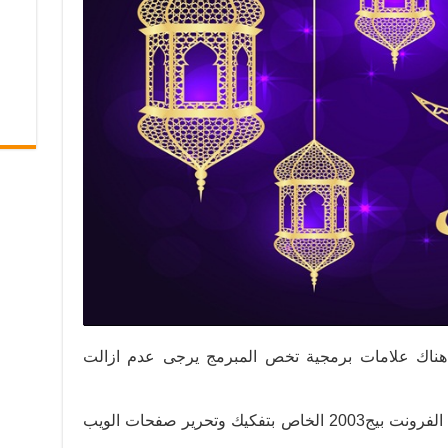
 هناك علامات برمجية تخص المبرمج يرجى عدم ازالت
ويمكنكم التعديل عليها باستخدام برنامج الفرونت بيج2003 الخاص بتفكيك وتحرير صفحات الويب