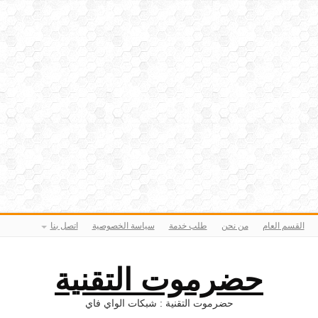
القسم العام
من نحن
طلب خدمة
سياسة الخصوصية
اتصل بنا
حضرموت التقنية
حضرموت التقنية : شبكات الواي فاي