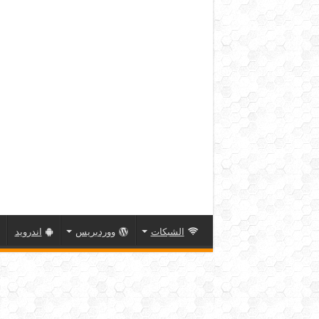
الشبكات
ووردبريس
اندرويد