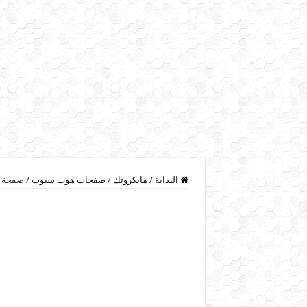
البداية
/
مايكروتك
/
صفحات هوت سبوت
/
صفحة ه