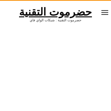
حضرموت التقنية
حضرموت التقنية : شبكات الواي فاي