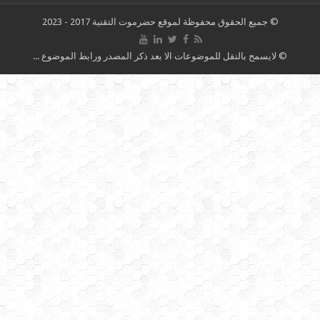
© جميع الحقوق محفوظة لموقع حضرموت التقنية 2017 - 2023
© لايسمح بالنقل للموضوعات الا بعد ذكر المصدر ورابط الموضوع ...