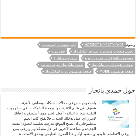
وسوم
HOTSPOT MIKROTIK PAGE
اجمل صفحات الهوتسبوت
تحميل صفحات هوتسبوت لسيرفر المايكروتك
حضرموت
حضرموت التقنية للشبكات والبرمجة
حضرموت للتقنية
صفحات هوت اسبوت مايكروتك
صفحة مايكروتك خفيفة وسريعة
صفحة هوتسبوت MOBIL
صفحة هوتسبوت روعة للمايكروتك
حول حمدي بانجار
باحث ومهندس في مجالات شبكات ومقاهي الأنترنت -
شغوف في عالم الانترنت والبرمجة للشبكات - في حضرموت
التقنية شعارنا الدائم - أفعل الخير مهما أستصغرتة ! فأنك
لاتدري اي عمل يدخلك الجنة ... فلا يفلح كاتم العلم
...طموحاتي ان يصبح الموقع مدرسة تعليمية للعلوم التقنية
الجديدة ومساعدة الاخرين في حل مشكلاتهم ونرحب بمن
يرغب الانظمام لنا يفيذ ويستفيذ ليكبر هذا الصرح التعليمي ويحقق الاستفاذة