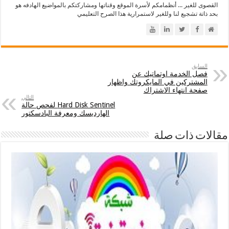
القصوى للغير ... أنظمامكم لأسرة الموقع وقناتها ومشاركتكم بالمواضيع الهادفه هو
بحد ذاتة تشجيع لنا وللغير لاستمرارية هذا الصرح التعليمي
السابق
فصل الخدمة اوتماتيك عن
المشتركين في المايكروتك واظهار
صفحة انتهاء الاشتراك
التالي
Hard Disk Sentinel لفحص حالة
الهارديسك ومعرفة البادسكتور
مقالات ذات صلة