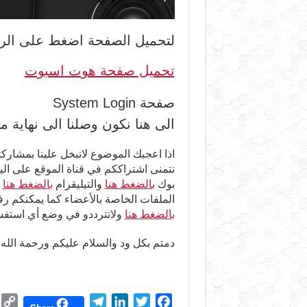
لتحميل الصفحة اضغط على الراب
تحميل صفحة هوت اسبوت
صفحة System Login
الى هنا نكون وصلنا الى نهاية م
اذا اعجبك الموضوع لاتبخل علينا بمشاركت
نتمنى اشتراككم في قناة الموقع على ال
بوك
بالضغط هنا
والتيليقرام
بالضغط هنا
و
الملفات الخاصة بالأعضاء كما يمكنكم ر
بالضغط هنا
ولاتترددو في وضع أي استفسا
دمتم بكل ود والسلام عليكم ورحمة الله
C
T
L
T
F