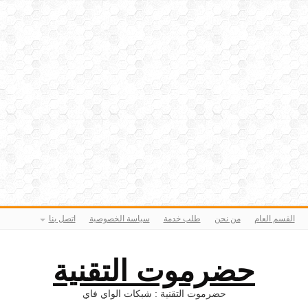
القسم العام
من نحن
طلب خدمة
سياسة الخصوصية
اتصل بنا
حضرموت التقنية
حضرموت التقنية : شبكات الواي فاي