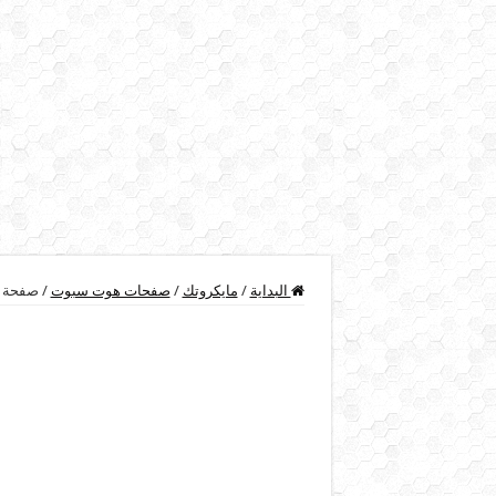
البداية
/
مايكروتك
/
صفحات هوت سبوت
/
صفحة System Login هوت اسبوت خفيفة جدا ومتجاوب