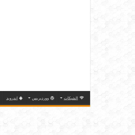
الشبكات
ووردبريس
اندرويد