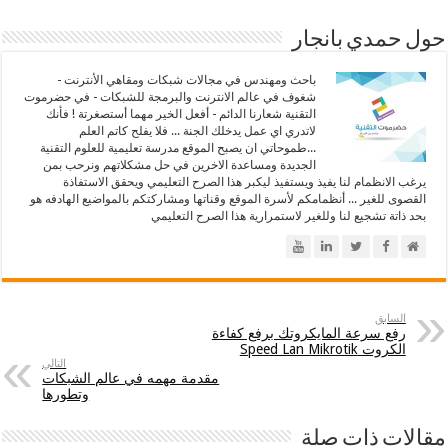
حول حمدي بانجار
باحث ومهندس في مجالات شبكات ومقاهي الأنترنت -
شغوف في عالم الانترنت والبرمجة للشبكات - في حضرموت
التقنية شعارنا الدائم - أفعل الخير مهما أستصغرتة ! فأنك
لاتدري اي عمل يدخلك الجنة ... فلا يفلح كاتم العلم
...طموحاتي ان يصبح الموقع مدرسة تعليمية للعلوم التقنية
الجديدة ومساعدة الاخرين في حل مشكلاتهم ونرحب بمن
يرغب الانظمام لنا يفيذ ويستفيذ ليكبر هذا الصرح التعليمي ويحقق الاستفاذة
القصوى للغير ... أنظمامكم لأسرة الموقع وقناتها ومشاركتكم بالمواضيع الهادفه هو
بحد ذاتة تشجيع لنا وللغير لاستمرارية هذا الصرح التعليمي
السابق
رفع سرعة المايكروتك برفع كفاءة
الكروت Speed Lan Mikrotik
التالي
مقدمة مهمه في عالم الشبكات
وتطورها
مقالات ذات صلة