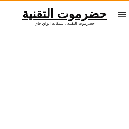
حضرموت التقنية
حضرموت التقنية : شبكات الواي فاي