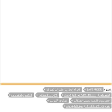
وسوم
SAVE MODE
اجراء التجارب على المايكروتك
استخدام ال SAVE MODE في المايكروتك
الانترنت الفضائي
التلاعب بالاعدادات
حضرموت التقنية لتعليم الشبكات
شبكات الانترنت
عدم تاثر الاعدادات الرئيسية للمايكروتك