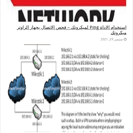
استخدام الاداة Ping لميكروتك – فحص الاتصال بجهاز الراوتر
ميكروتك
سبتمبر 29, 2021