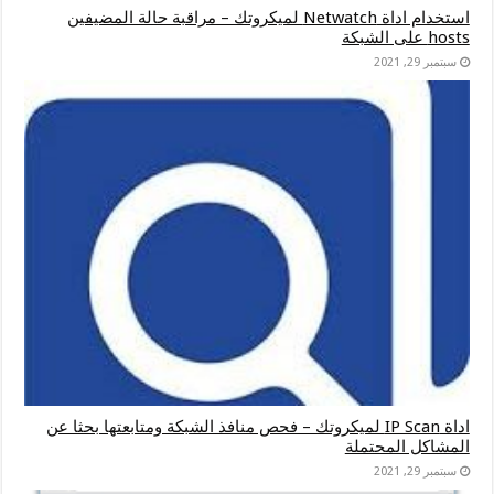
استخدام اداة Netwatch لميكروتك – مراقبة حالة المضيفين
hosts على الشبكة
سبتمبر 29, 2021
اداة IP Scan لميكروتك – فحص منافذ الشبكة ومتابعتها بحثا عن
المشاكل المحتملة
سبتمبر 29, 2021