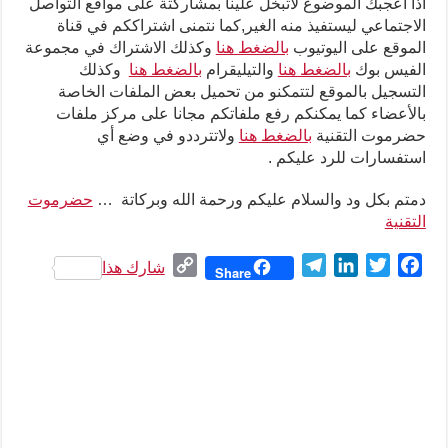
اذا اعجبك الموضوع لاتبخل علينا بمشاركتة على مواقع التواصل
الاجتماعي ليستفيذ منه الغير,كما نتمنى اشتراككم في قناة
الموقع على اليوتيوب
بالضغط هنا
وكذلك الاشتراك في مجموعة
الفيس بوك
بالضغط هنا
والتيليقرام
بالضغط هنا
وكذلك
التسجيل بالموقع لتتمكنو من تحميل بعض الملفات الخاصة
بالأعضاء كما يمكنكم رفع ملفاتكم مجانا على مركز ملفات
حضرموت التقنية
بالضغط هنا
ولاتترددو في وضع أي
استفسارات للرد عليكم .
دمتم بكل ود والسلام عليكم ورحمة الله وبركاتة …
حضرموت
التقنية
C
T
L
T
F
شارك هذا
Share
o
e
i
w
a
p
l
n
i
c
y
e
k
t
e
L
g
e
t
b
i
r
d
e
o
n
a
I
r
o
k
m
n
k