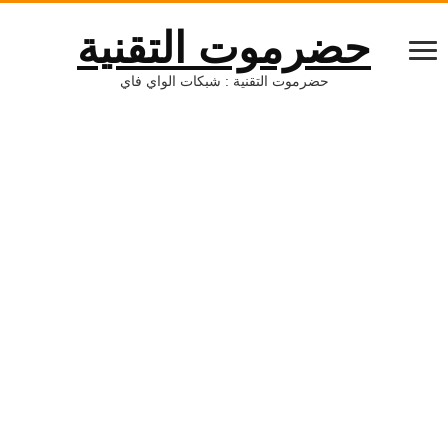
حضرموت التقنية
حضرموت التقنية : شبكات الواي فاي