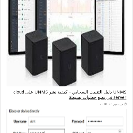
UNMS دليل التثبيت السحابي – كيفية نشر UNMS على cloud
server في بضع خطوات بسيطة
ديسمبر 28, 2018