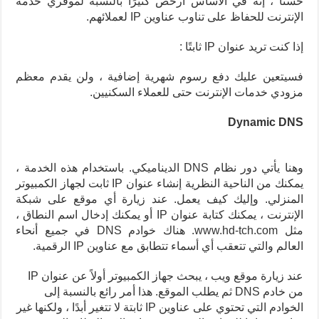
حسنًا ، إنه في الأساس أرخص كثيرًا بالنسبة لموفري خدمة
الإنترنت للحفاظ على تناوب عناوين IP لعملائهم.
إذا كنت تريد عنوان IP ثابتًا :
فسيتعين عليك دفع رسوم شهرية إضافية ، ولن يقدم معظم
مزودي خدمات الإنترنت حتى للعملاء السكنيين.
Dynamic DNS
وهنا يأتي دور نظام DNS الديناميكي.
باستخدام هذه الخدمة ،
يمكنك من الناحية النظرية إنشاء عنوان IP ثابت لجهاز الكمبيوتر
المنزلي.
وإليك كيف يعمل.
عند زيارة أي موقع على شبكة
الإنترنت ، يمكنك كتابة عنوان IP أو يمكنك إدخال اسم النطاق ،
مثل www.hd-tch.com.
هناك خوادم DNS في جميع أنحاء
العالم والتي تتعقب أي أسماء تتطابق مع عناوين IP الرقمية.
عند زيارة موقع ويب ، يبحث جهاز الكمبيوتر أولاً عن عنوان IP
من خادم DNS ثم يطلب الموقع.
هذا أمر رائع بالنسبة إلى
الخوادم التي تحتوي على عناوين IP ثابتة لا تتغير أبدًا ، ولكنها غير