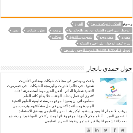
وسوم
التحكم بالشبكة عن بعد
التقنية
الدخول على اجهزة الشبكة عن بعد والتحكم بها
برمجة
تطوير شبكات
تقني
حضرم
حضرموت
حضرموت للتقنية
شبكات
شرح كيفية الدخول على اجهزة الشبكة
كيفية إعداد DYNAMIC DNS مجانا للوصول عن بعد
حول حمدي بانجار
باحث ومهندس في مجالات شبكات ومقاهي الأنترنت -
شغوف في عالم الانترنت والبرمجة للشبكات - في حضرموت
التقنية شعارنا الدائم - أفعل الخير مهما أستصغرتة ! فأنك
لاتدري اي عمل يدخلك الجنة ... فلا يفلح كاتم العلم
...طموحاتي ان يصبح الموقع مدرسة تعليمية للعلوم التقنية
الجديدة ومساعدة الاخرين في حل مشكلاتهم ونرحب بمن
يرغب الانظمام لنا يفيذ ويستفيذ ليكبر هذا الصرح التعليمي ويحقق الاستفاذة
القصوى للغير ... أنظمامكم لأسرة الموقع وقناتها ومشاركتكم بالمواضيع الهادفه هو
بحد ذاتة تشجيع لنا وللغير لاستمرارية هذا الصرح التعليمي