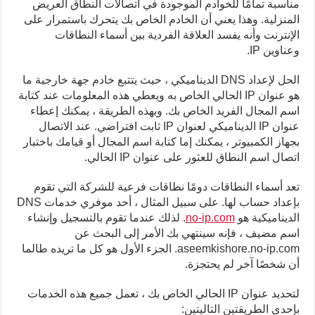
مناسبة تمامًا للخوادم الموجودة في اتصالات النطاق العريض
المنزلية.
وهذا يعني أن الخادم الخاص بك يتحرك باستمرار على
الإنترنت وأنه يفسد العلاقة الفردية بين أسماء النطاقات
وعناوين IP.
الحل لإعداد DNS الديناميكي ، حيث يتتبع خادم جهة خارجية ما
هو عنوان IP الحالي الخاص به ويعطي هذه المعلومات عند كتابة
اسم المجال الفريد الخاص بك.
وبهذه الطريقة ، يمكنك إعطاء
عنوان IP الديناميكي لعنوان IP ثابت افتراضي.
عند الاتصال
بجهاز الكمبيوتر ، يمكنك إما كتابة اسم المجال أو قيامك باختبار
اتصال اسم النطاق للعثور على عنوان IP الحالي.
تعد أسماء النطاقات دومًا نطاقات فرعية للشركة التي تقوم
بإعداد حساب لها.
على سبيل المثال ، أحد موفري خدمات DNS
الديناميكية هو
no-ip.com
.
لذلك عندما تقوم بالتسجيل وإنشاء
اسم مضيف ، فإنه سينتهي بك الأمر إلى البحث عن
aseemkishore.no-ip.com.
الجزء الأول هو كل ما تريده طالما
أن شخصًا آخر لم يحتجزة.
لتحديد عنوان IP الحالي الخاص بك ، تعمل جميع هذه الخدمات
بإحدى الطريقتين التاليتين: