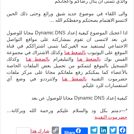
والذي نتمنى ان ينال رضاكم واعجابكم
والى اللقاء في موضوع جديد شيق ورائع وحتى ذلك الحين
لاتنسو الاهتمام بصحتكم وحفظكم الله …
اذا اعجبك الموضوع كيفية إعداد Dynamic DNS مجانا للوصول
عن بعد لاتنسى ان تقوم بمشاركتة على مواقع التواصل
الاجتماعي ليستفيذ منه الغير,كما نتمنى اشتراككم في قناة
الموقع على اليوتيوب
بالضغط هنا
وكذلك الاشتراك في مجموعة
الفيس بوك
بالضغط هنا
والتيليقرام
بالضغط هنا
وكذلك
التسجيل بالموقع لتتمكنو من تحميل بعض الملفات الخاصة
بالأعضاء كما يمكنكم رفع ملفاتكم مجانا على مركز ملفات
حضرموت التقنية
بالضغط هنا
ولاتترددو في وضع أي
استفسارات للرد عليكم
.
كيفية إعداد Dynamic DNS مجانا للوصول عن بعد
*—دمتم بكل ود والسلام عليكم ورحمة الله وبركاتة
…
حضرموت التقنية
C
T
L
T
F
شارك هذا
Share