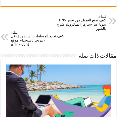
السابق
كيف تمنع العميل من تغيير DNS
يدويا عبر سيرفر الميكروتك شرح
بالصور
التالي
كيف تحدد المسافات بين اجهزة نقل
الانترنت باستخدام موقع
airlink.ubnt
مقالات ذات صلة