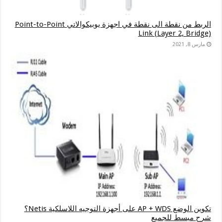
الربط من نقطة الى نقطة في اجهزة يوبيكوالاتي Point-to-Point
Link (Layer 2, Bridge)
مارس 8, 2021
تكوين الوضع AP + WDS على أجهزة التوجيه اللاسلكية Netis؟
شرح مبسط للجميع