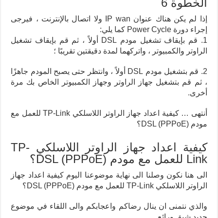
الخطوة 6
إذا لم يكن هناك عنوان IP wan ولا اتصال بالإنترنت ، فيرجى
إجراء دورة Power Cycle كما يلي:
1. قم بإيقاف تشغيل مودم DSL أولاً ، ثم قم بإيقاف تشغيل
الراوتر والكمبيوتر ، واتركهما لمدة دقيقتين تقريبًا ؛
2. قم بتشغيل مودم DSL أولاً ، وانتظر حتى يصبح المودم جاهزًا
، ثم قم بتشغيل جهاز الراوتر وجهاز الكمبيوتر الخاص بك مرة
أخرى.
أنتهى … كيفية اعداد جهاز الراوتر اللاسلكي TP-Link للعمل مع
مودم DSL (PPPoE)؟
كيفية اعداد جهاز الراوتر اللاسلكي TP-
Link للعمل مع مودم DSL (PPPoE)؟
الى هنا نكون وصلنا الى نهاية موضوعنا اليوم كيفية اعداد جهاز
الراوتر اللاسلكي TP-Link للعمل مع مودم DSL (PPPoE)؟
والذي نتمنى ان ينال رضاكم واعجابكم والى اللقاء في موضوع
جديد شيق ورائع