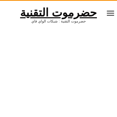
حضرموت التقنية
حضرموت التقنية : شبكات الواي فاي