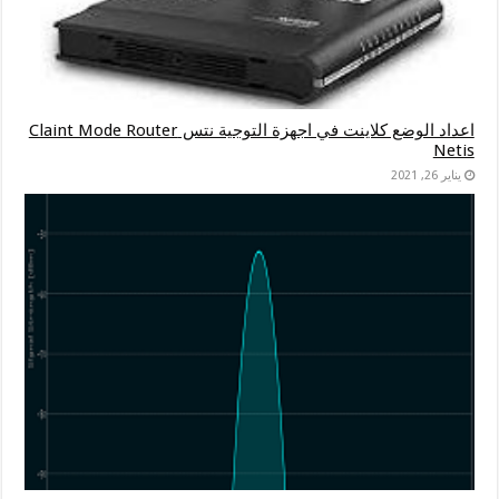
اعداد الوضع كلاينت في اجهزة التوجية نتس Claint Mode Router
Netis
يناير 26, 2021