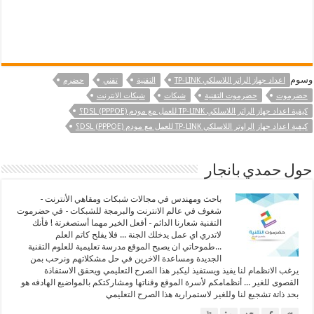
وسوم
اعداد جهاز الراتر اللاسلكي TP-LINK
التقنية
تقني
حضرم
حضرموت
حضرموت التقنية
شبكات
شبكات الانترنت
كيفية اعداد جهاز الراتر اللاسلكي TP-LINK للعمل مع مودم DSL (PPPOE)؟
كيفية اعداد جهاز الراوتر اللاسلكي TP-LINK للعمل مع مودم DSL (PPPOE)؟
حول حمدي بانجار
باحث ومهندس في مجالات شبكات ومقاهي الأنترنت -
شغوف في عالم الانترنت والبرمجة للشبكات - في حضرموت
التقنية شعارنا الدائم - أفعل الخير مهما أستصغرتة ! فأنك
لاتدري اي عمل يدخلك الجنة ... فلا يفلح كاتم العلم
...طموحاتي ان يصبح الموقع مدرسة تعليمية للعلوم التقنية
الجديدة ومساعدة الاخرين في حل مشكلاتهم ونرحب بمن
يرغب الانظمام لنا يفيذ ويستفيذ ليكبر هذا الصرح التعليمي ويحقق الاستفاذة
القصوى للغير ... أنظمامكم لأسرة الموقع وقناتها ومشاركتكم بالمواضيع الهادفه هو
بحد ذاتة تشجيع لنا وللغير لاستمرارية هذا الصرح التعليمي