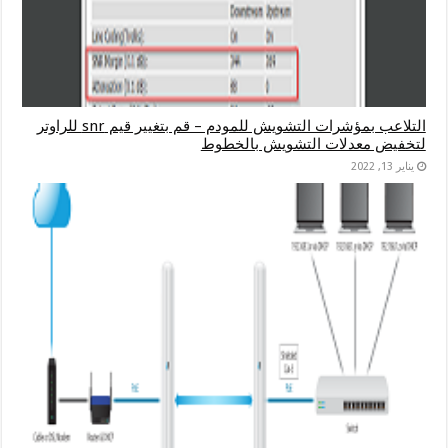
التلاعب بمؤشرات التشويش للمودم – قم بتغيير قيم snr للراوتر
لتخفيض معدلات التشويش بالخطوط
يناير 13, 2022