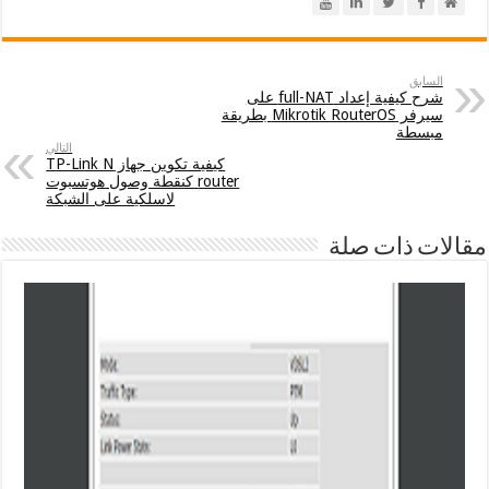
السابق
شرح كيفية إعداد full-NAT على
سيرفر Mikrotik RouterOS بطريقة
مبسطة
التالي
كيفية تكوين جهاز TP-Link N
router كنقطة وصول هوتسبوت
لاسلكية على الشبكة
مقالات ذات صلة