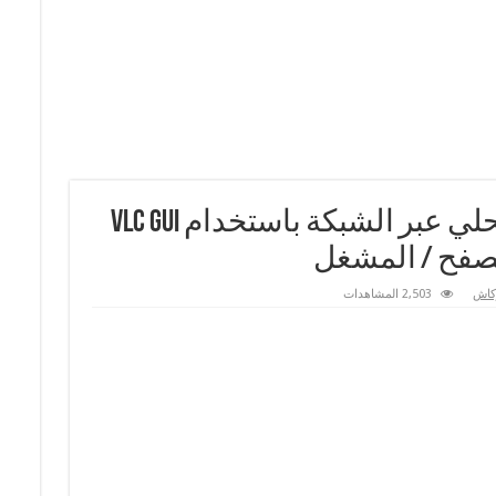
كيفية بث قناة او ملف محلي عبر الشبكة باستخدام VLC GUI
كاش
2,503 المشاهدات