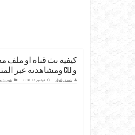
و CLI ومشاهدته عبر المتصفح / المشغل
حمدي بانجار
نوفمبر 13, 2018
شيرينج و