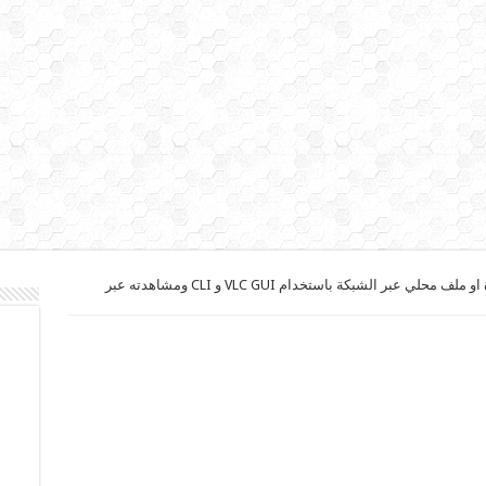
كيفية بث قناة او ملف محلي عبر الشبكة باستخدام VLC GUI و CLI ومشاهدته عبر