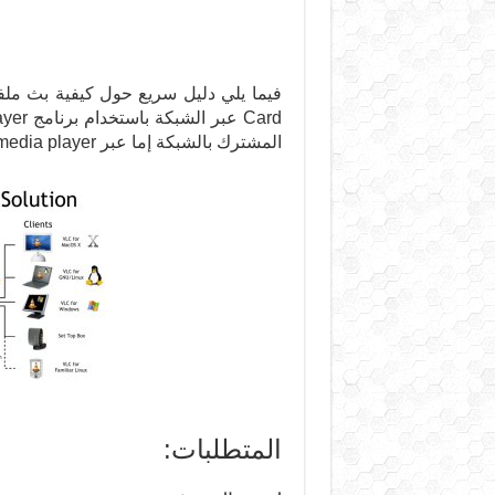
المشترك بالشبكة إما عبر VLC media player أو Firefox Web Browser.
المتطلبات: