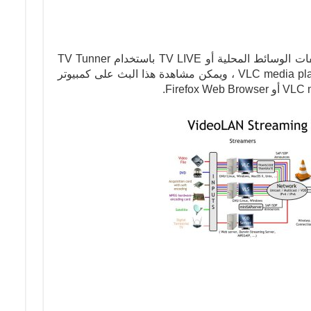
فيما يلي دليل سريع حول كيفية بث ملفات الوسائط المحلية أو TV LIVE باستخدام TV Tunner
Card عبر الشبكة باستخدام برنامج VLC media player ، ويمكن مشاهدة هذا البث على كمبيوتر