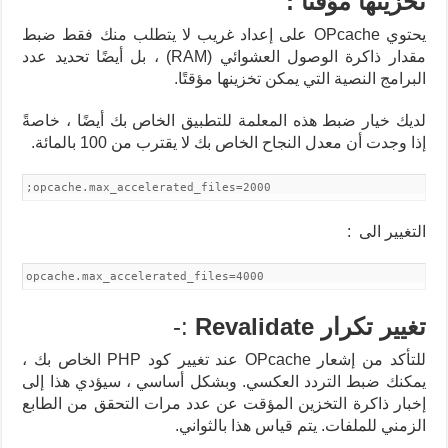
تخزينها مؤقتًا
:
يحتوي OPcache على إعداد غريب لا يتطلب منك فقط ضبط
مقدار ذاكرة الوصول العشوائي (RAM) ، بل أيضًا تحديد عدد
البرامج النصية التي يمكن تخزينها مؤقتًا.
لديك خيار ضبط هذه المعلمة للتطبيق الخاص بك أيضًا ، خاصةً
إذا وجدت أن معدل النجاح الخاص بك لا يقترب من 100 بالمائة.
;opcache.max_accelerated_files=2000
التغيير الى :
opcache.max_accelerated_files=4000
تغيير تكرار Revalidate
:-
للتأكد من إشعار OPcache عند تغيير كود PHP الخاص بك ،
يمكنك ضبط التردد العكسي. وبشكل أساسي ، سيؤدي هذا إلى
إخبار ذاكرة التخزين المؤقت عن عدد مرات التحقق من الطابع
الزمني للملفات. يتم قياس هذا بالثواني.