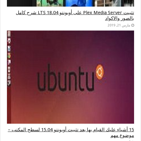
تثبيت Plex Media Server على أوبونتو 18.04 LTS شرح كامل
بالصور والاكواد
مارس 21, 2019
15 أشياء عليك القيام بها بعد تثبيت أوبونتو 15.04 لسطح المكتب –
موضوع مهم