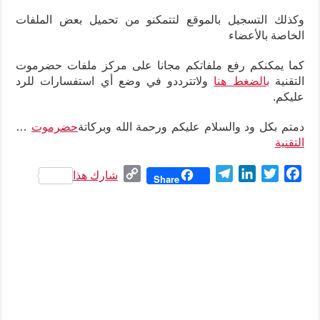
وكذلك التسجيل بالموقع لتتمكنو من تحميل بعض الملفات
الخاصة بالأعضاء
كما يمكنكم رفع ملفاتكم مجانا على مركز ملفات حضرموت
التقنية
بالضغط هنا
ولاتترددو في وضع أي استفسارات للرد
عليكم
.
دمتم بكل ود والسلام عليكم ورحمة الله وبركاتة
حضرموت
…
التقنية
C
T
L
T
F
شارك هذا
Share
o
e
i
w
a
p
l
n
i
c
y
e
k
t
e
L
g
e
t
b
i
r
d
e
o
n
a
I
r
o
k
m
n
k