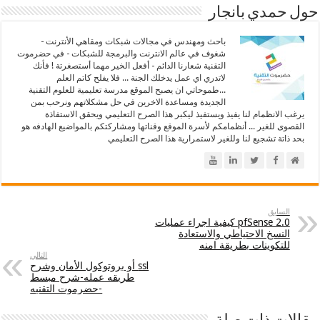
حول حمدي بانجار
باحث ومهندس في مجالات شبكات ومقاهي الأنترنت -
شغوف في عالم الانترنت والبرمجة للشبكات - في حضرموت
التقنية شعارنا الدائم - أفعل الخير مهما أستصغرتة ! فأنك
لاتدري اي عمل يدخلك الجنة ... فلا يفلح كاتم العلم
...طموحاتي ان يصبح الموقع مدرسة تعليمية للعلوم التقنية
الجديدة ومساعدة الاخرين في حل مشكلاتهم ونرحب بمن
يرغب الانظمام لنا يفيذ ويستفيذ ليكبر هذا الصرح التعليمي ويحقق الاستفاذة
القصوى للغير ... أنظمامكم لأسرة الموقع وقناتها ومشاركتكم بالمواضيع الهادفه هو
بحد ذاتة تشجيع لنا وللغير لاستمرارية هذا الصرح التعليمي
السابق
pfSense 2.0 كيفية اجراء عمليات
النسخ الاحتياطي والاستعادة
للتكوينات بطريقة امنه
التالي
ssl أو بروتوكول الأمان وشرح
طريقه عمله-شرح مبسط
-حضرموت التقنيه