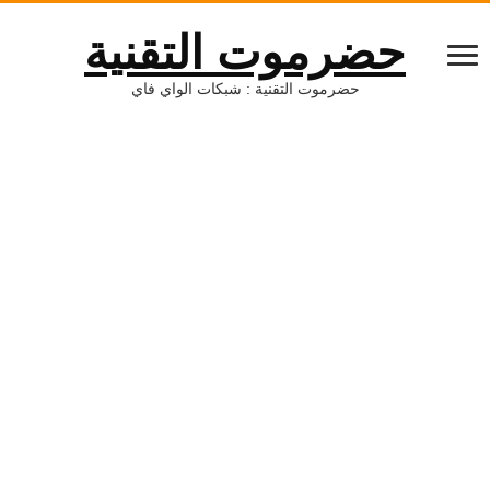
حضرموت التقنية
حضرموت التقنية : شبكات الواي فاي