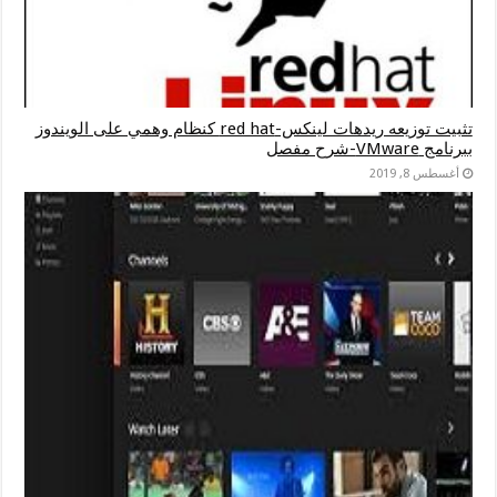
تثبيت توزيعه ريدهات لينكس-red hat كنظام وهمي على الويندوز
ببرنامج VMware-شرح مفصل
أغسطس 8, 2019