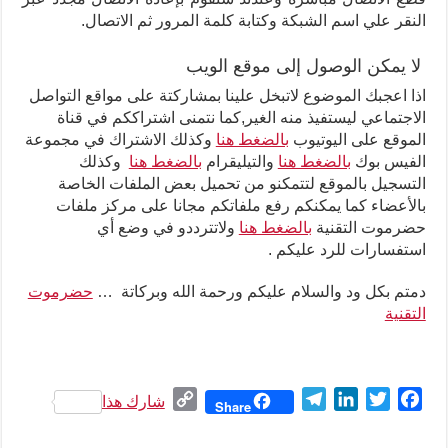
النقر علي اسم الشبكة وكتابة كلمة المرور ثم الاتصال.
لا يمكن الوصول إلى موقع الويب
اذا اعجبك الموضوع لاتبخل علينا بمشاركتة على مواقع التواصل
الاجتماعي ليستفيذ منه الغير,كما نتمنى اشتراككم في قناة
الموقع على اليوتيوب
بالضغط هنا
وكذلك الاشتراك في مجموعة
الفيس بوك
بالضغط هنا
والتيليقرام
بالضغط هنا
وكذلك
التسجيل بالموقع لتتمكنو من تحميل بعض الملفات الخاصة
بالأعضاء كما يمكنكم رفع ملفاتكم مجانا على مركز ملفات
حضرموت التقنية
بالضغط هنا
ولاتترددو في وضع أي
استفسارات للرد عليكم .
دمتم بكل ود والسلام عليكم ورحمة الله وبركاتة …
حضرموت
التقنية
C
T
L
T
F
شارك هذا
Share
o
e
i
w
a
p
l
n
i
c