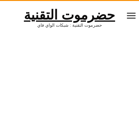
حضرموت التقنية
حضرموت التقنية : شبكات الواي فاي