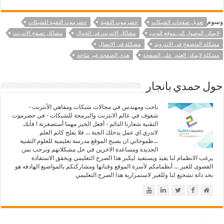
وسوم
تعديل صفحات الشبكات
حضرموت التقنية
حضرموت التقنية للشبكات
لايمكن الوصول الى موقع الويب
مشاكل الانترنت في الجوال
مشاكل تصفح الانترنت
مشكلة المتصفح في الاندرويد
مشكلة في الاتصال
مشكلة لايمكن العثور على الصفحة
هذي الصفحة غير متاحة
حول حمدي بانجار
باحث ومهندس في مجالات شبكات ومقاهي الأنترنت -
شغوف في عالم الانترنت والبرمجة للشبكات - في حضرموت
التقنية شعارنا الدائم - أفعل الخير مهما أستصغرتة ! فأنك
لاتدري اي عمل يدخلك الجنة ... فلا يفلح كاتم العلم
...طموحاتي ان يصبح الموقع مدرسة تعليمية للعلوم التقنية
الجديدة ومساعدة الاخرين في حل مشكلاتهم ونرحب بمن
يرغب الانظمام لنا يفيذ ويستفيذ ليكبر هذا الصرح التعليمي ويحقق الاستفاذة
القصوى للغير ... أنظمامكم لأسرة الموقع وقناتها ومشاركتكم بالمواضيع الهادفه هو
بحد ذاتة تشجيع لنا وللغير لاستمرارية هذا الصرح التعليمي