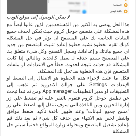
لا يمكن الوصول إلى موقع الويب
هذا الحل يوصي به الكثير من المُستخدمين الذين عانوا ايضاً مع
هذه المشكلة علي متصفح جوجل كروم حيث يُمكن لحذف جميع
البيانات الخاصة بك علي المتصفح ان يؤثر في حل المشكلة
كونك تقوم بخطوة تشبه خطوة إعادة تثبيت المتصفح من جديد
اي جميع بياناتك و إعداداتك وسجل التصفح وكل شيء متعلق بك
علي المتصفح سيتم حذفه لـ يعمل كالجديد وبالتالي إذا كانت
المشكلة قد حدثت نتيجة لحدوث خطأ في الاعدادات او ملفات
المتصفح فإن هذه الخطوة سـ تحل لك المشكلة.
فكل ما عليك لإجراء هذه الخطوة هو الانتقال إلى الضبط او
الإعدادات Settings علي جوالك الاندرويد ثم تذهب إلى
التطبيقات او مدير التطبيقات App manager ومن ثم تبدأ تبحث
عن تطبيق جوجل كروم فتقوم بالنقر عليه ثم تضغط علي زر
إدارة التخزين ومن النافذة التي سوف تنتقل إليها اضغط علي زر
“مسح جميع البيانات” وعند ظهور نافذة تأكيد اضغط موافق
وانتظر لحين يتم الانتهاء من حذف كل شيء ثم بعد ذلك قم
بإعادة تشغيل المتصفح ومحاولة زيارة المواقع فحتماً سيتم حل
المشكلة.