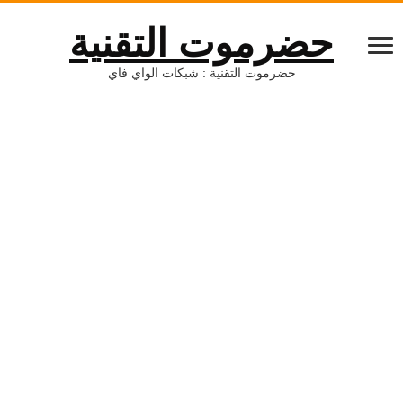
حضرموت التقنية
حضرموت التقنية : شبكات الواي فاي