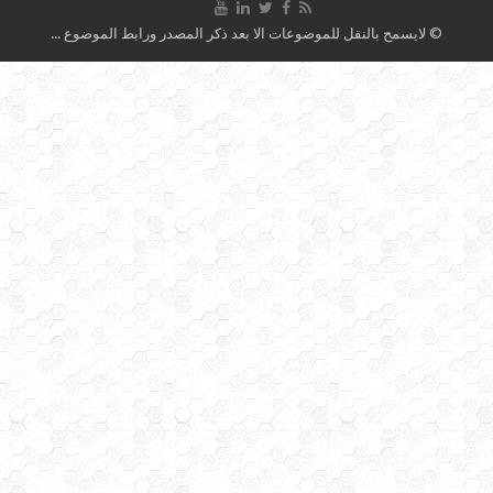
© لايسمح بالنقل للموضوعات الا بعد ذكر المصدر ورابط الموضوع ...