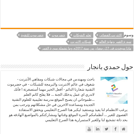
وسوم
الانترنت الفضائي
تعلم الشبكات
حضرموت
حضرموت للتقنية
سورة القمر ونهاية العالم
شبكات الانترنت
ماذا سيحدث في 27 رمضان من سنة 2017م وما تشملة سورة القمر
حول حمدي بانجار
باحث ومهندس في مجالات شبكات ومقاهي الأنترنت -
شغوف في عالم الانترنت والبرمجة للشبكات - في حضرموت
التقنية شعارنا الدائم - أفعل الخير مهما أستصغرتة ! فأنك
لاتدري اي عمل يدخلك الجنة ... فلا يفلح كاتم العلم
...طموحاتي ان يصبح الموقع مدرسة تعليمية للعلوم التقنية
الجديدة ومساعدة الاخرين في حل مشكلاتهم ونرحب بمن
يرغب الانظمام لنا يفيذ ويستفيذ ليكبر هذا الصرح التعليمي ويحقق الاستفاذة
القصوى للغير ... أنظمامكم لأسرة الموقع وقناتها ومشاركتكم بالمواضيع الهادفه هو
بحد ذاتة تشجيع لنا وللغير لاستمرارية هذا الصرح التعليمي