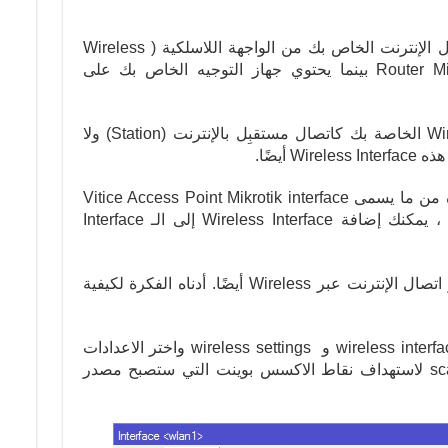
في وقت ما ، ترغب في مشاركة اتصال الإنترنت الخاص بك من الواجهة اللاسلكية ( Wireless
Interface ) على جهاز التوجيه Router Mikrotik بينما يحتوي جهاز التوجيه الخاص بك على
حيث يتم استخدام الـ Wireless Interface الخاصة بك كاتصال مستقبِل بالإنترنت (Station) ولا
 أيضًا.
في مثل هذه الأوقات ، يمكنك الاستفادة من ما يسمى Vitice Access Point Mikrotik interface
(VAP). من خلال VAP interface هذه ، يمكنك إضافة Wireless Interface إلى الـ Interface
VAP interface التالية هي التي ستنشر اتصال الإنترنت عبر Wireless أيضًا. أدناه الفكرة لكيفية
فتح Winbox Mikrotik ثم انتقل إلى wireless interface و wireless settings واختر الاعدادات
كما بالصورة ادناة , ثم القيام بعمل scan لاستهداف نقاط الاكسس بوينت التي ستصبح مصدر