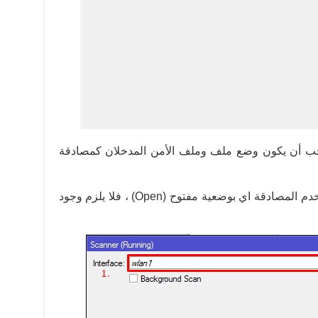
يجب أن يكون وضع ملف وملف الأمن المدخلان كمصادقة
إذا كان مصدر wifi المراد توصيله لا يستخدم المصادقة اي بوضعية مفتوح (Open) ، فلا يلزم وجود