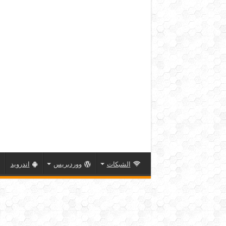
الشبكات
ووردبريس
اندرويد