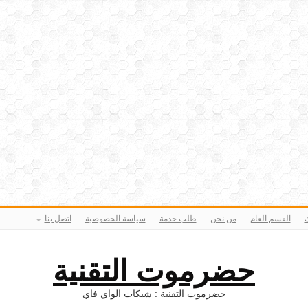
ك
القسم العام
من نحن
طلب خدمة
سياسة الخصوصية
اتصل بنا
حضرموت التقنية
حضرموت التقنية : شبكات الواي فاي