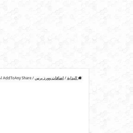
البداية
/
اضافات وورد برس
/
AddToAny Share اضافة مهمة لمدونات ووردبريس لمشاركة المقالات على مواقع التواصل