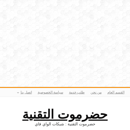
القسم العام
من نحن
طلب خدمة
سياسة الخصوصية
اتصل بنا
حضرموت التقنية
حضرموت التقنية : شبكات الواي فاي