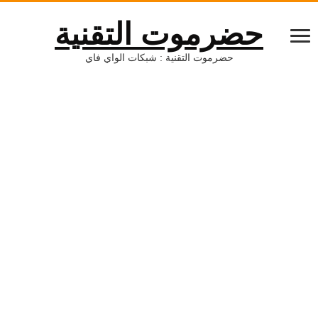
حضرموت التقنية
حضرموت التقنية : شبكات الواي فاي