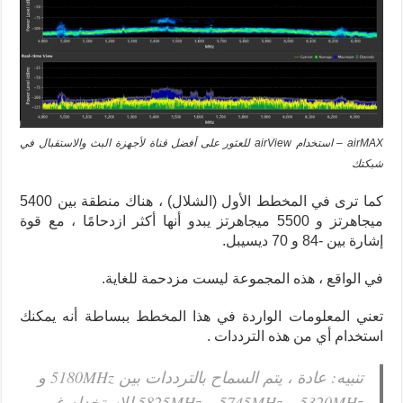
airMAX – استخدام airView للعثور على أفضل قناة لأجهزة البث والاستقبال في
شبكتك
كما ترى في المخطط الأول (الشلال) ، هناك منطقة بين 5400
ميجاهرتز و 5500 ميجاهرتز يبدو أنها أكثر ازدحامًا ، مع قوة
إشارة بين -84 و 70 ديسيبل.
في الواقع ، هذه المجموعة ليست مزدحمة للغاية.
تعني المعلومات الواردة في هذا المخطط ببساطة أنه يمكنك
استخدام أي من هذه الترددات .
تنبيه: عادة ، يتم السماح بالترددات بين 5180MHz و
5320MHz و 5745MHz و 5825MHz للاستخدام غير