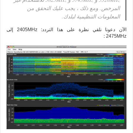
المرخص. ومع ذلك ، يجب عليك التحقق من
المعلومات التنظيمية لبلدك.
الآن دعونا نلقي نظرة على هذا التردد: 2405MHz إلى
2475MHz :