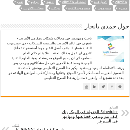
AIRVIEW
أفضل قناة
استخدام AIRVIEW
التقنية
ايرفيو
تقني
حضرم
حضرموت
حضرموت التقنية
شبكات
شبكات الانترنت
حول حمدي بانجار
باحث ومهندس في مجالات شبكات ومقاهي الأنترنت -
شغوف في عالم الانترنت والبرمجة للشبكات - في حضرموت
التقنية شعارنا الدائم - أفعل الخير مهما أستصغرتة ! فأنك
لاتدري اي عمل يدخلك الجنة ... فلا يفلح كاتم العلم
...طموحاتي ان يصبح الموقع مدرسة تعليمية للعلوم التقنية
الجديدة ومساعدة الاخرين في حل مشكلاتهم ونرحب بمن
يرغب الانظمام لنا يفيذ ويستفيذ ليكبر هذا الصرح التعليمي ويحقق الاستفاذة
القصوى للغير ... أنظمامكم لأسرة الموقع وقناتها ومشاركتكم بالمواضيع الهادفه هو
بحد ذاتة تشجيع لنا وللغير لاستمرارية هذا الصرح التعليمي
السابق
Scheduler الجدولة في الميكروتك
كيف تتم وماهي خصائصها ومهامها
في السيرفر
التالي
شرح كيفية إعداد full-NAT على