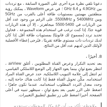
دعونا نلقي نظرة مرة أخرى على الصورة السابقة ، مع ترددات
بين 4.9GHz و 6.4 GHz ؛ في عرض Waveform ، يمكنك رؤية
منطقتين مهمتين بمستويات طاقة أعلى بالقرب من 5GHz
وبين 5400MHz و 5500MHz. على الرغم من وجود عدد أقل
من الزيارات في 5400-5500 ميجاهرتز ، إلا أن هذه الزيارات
قوية جدًا. إذا كنت ترغب في استخدام هذه المجموعة ، فحاول
تحديد تردد (مسموح لك قانونيًا) بمستويات طاقة أقل. إذا كان
لديك ترددات ذات مستوى طاقة تقريبًا ، فيُرجى إعطاء الأفضلية
لأولئك الذين لديهم عدد أقل من النتائج.
8. أخيرًا ،
بعد تحديد التكرار وعرض القناة المطلوبين ، أغلق airView ،
انتظر بضع ثوانٍ بينما يعود الجهاز إلى الوضع اللاسلكي القياسي.
ثم انتقل إلى علامة التبويب اللاسلكية. حدد عرض القناة المراد
استخدامه. مكِّن تحويل القناة فقط إذا كانت هناك حاجة إليه ،
وحدد معدل التردد المطلوب استخدامه. عندما تكون جاهزًا ،
اضغط على الزر تغيير. بعد بضع ثوانٍ ، سيظهر تنبيه في أعلى
الصفحة. أخيرا اضغط على زر تطبيق لتطبيق التغييرات.
ملاحظة: تأكد من أن AP وكل المحطات تستخدم