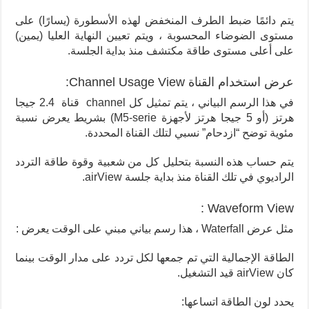
يتم دائمًا ضبط الطرف المنخفض لهذه الأسطورة (يسارًا) على
مستوى الضوضاء المحسوبة ، ويتم تعيين النهاية العليا (يمين)
على أعلى مستوى طاقة مكتشف منذ بداية الجلسة.
عرض استخدام القناة Channel Usage View:
في هذا الرسم البياني ، يتم تمثيل كل channel قناة 2.4 جيجا
هرتز (أو 5 جيجا هرتز لأجهزة M5-serie) بشريط يعرض نسبة
مئوية توضح “ازدحام” نسبي لتلك القناة المحددة.
يتم حساب هذه النسبة بتحليل كل من شعبية وقوة طاقة التردد
الراديوي في تلك القناة منذ بداية جلسة airView.
Waveform View :
مثل عرض Waterfall ، هذا رسم بياني مبني على الوقت يعرض :
الطاقة الإجمالية التي تم جمعها لكل تردد على مدار الوقت بينما
كان airView قيد التشغيل.
يحدد لون الطاقة اتساعها: