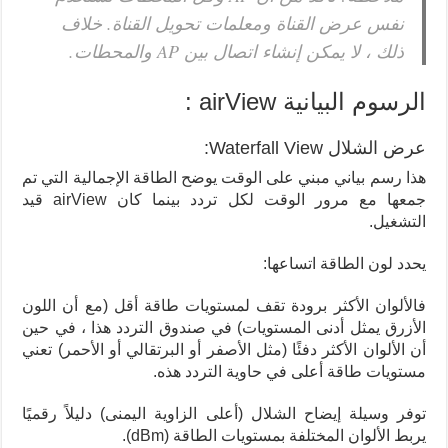
نفس عرض القناة ومعلمات تحويل القناة. خلاف
ذلك ، لا يمكن إنشاء اتصال بين AP والمحطات.
الرسوم البيانية airView :
عرض الشلال Waterfall View:
هذا رسم بياني مبني على الوقت يوضح الطاقة الإجمالية التي تم
جمعها مع مرور الوقت لكل تردد بينما كان airView قيد
التشغيل.
يحدد لون الطاقة اتساعها:
فالألوان الأكثر برودة تقف لمستويات طاقة أقل (مع أن اللون
الأزرق يمثل أدنى المستويات) في صندوق التردد هذا ، في حين
أن الألوان الأكثر دفئًا (مثل الأصفر أو البرتقالي أو الأحمر) تعني
مستويات طاقة أعلى في حاوية التردد هذه.
توفر وسيلة إيضاح الشلال (أعلى الزاوية اليمنى) دليلاً رقميًا
يربط الألوان المختلفة بمستويات الطاقة (dBm).