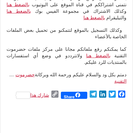
نتمنى اشتراككم في قناة الموقع على اليوتيوب
بالضغط هنا
وكذلك الاشتراك في مجموعة الفيس بوك
بالضغط هنا
والتيليقرام
بالضغط هنا
وكذلك التسجيل بالموقع لتتمكنو من تحميل بعض الملفات
الخاصة بالأعضاء
كما يمكنكم رفع ملفاتكم مجانا على مركز ملفات حضرموت
التقنية
بالضغط هنا
ولاتترددو في وضع أي استفسارات
بالمنتديات للرد عليكم
.
دمتم بكل ود والسلام عليكم ورحمة الله وبركاتة
حضرموت
…
التقنية
C
T
L
T
F
شارك هذا
Share
o
e
i
w
a
p
l
n
i
c
y
e
k
t
e
L
g
e
t
b
i
r
d
e
o