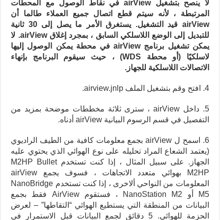
لا ينصح بتشغيل airView في نقاط الوصول مع المحطات
المرتبطة ، لأنه سيتم قطع اتصال جميع العملاء طالما أن
airView قيد التشغيل. يستغرق الأمر ما يصل إلى 30 ثانية
للتبديل إلى الوضع اللاسلكي السابق ، بمجرد إغلاق airView. لا
يمكن تشغيل برنامج airView في محطة يمكن الوصول إليها
لاسلكيًا (أو محطة WDS) ، حيث سيقوم البرنامج بإنهاء
الاتصالات اللاسلكية للجهاز.
4. افتح وقم بتشغيل الملف airview.jnlp.
5. داخل airView ، سترى ثلاثة مخططات موضحة بمزيد من
التفصيل في قسم الرسوم البيانية airView أدناه.
6. اسمح ل airView بجمع معلومات كافية من الطيف الراديوي
(يعتمد الشعاع المراد تحليله على نوع الهوائي الذي يحتوي عليه
الجهاز. على سبيل المثال ، إذا كنت تستخدم M2HP Bullet
M2HP بهوائي متعدد الاتجاهات ، فسوف يجمع airView
المعلومات من النواحي ألاخرى ، إذا كنت تستخدم NanoBridge
M5 أو NanoStation M2 ، فستقوم AirView فقط بجمع
البيانات من المنطقة التي يستطيع الهوائي “التقاطها” – لعرض
الحزمة للهوائي. 5 دقائق لجمع البيانات قبل الاستمرار في