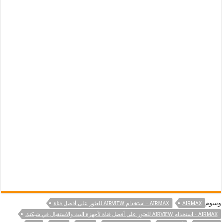
وسوم
AIRMAX
AIRMAX - استخدام AIRVIEW للعثور على أفضل قناة
AIRMAX - استخدام AIRVIEW للعثور على أفضل قناة لأجهزة البث والاستقبال في شبكتك