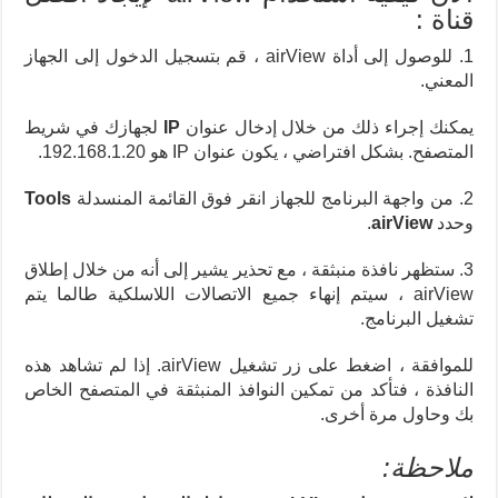
قناة :
1. للوصول إلى أداة airView ، قم بتسجيل الدخول إلى الجهاز
المعني.
يمكنك إجراء ذلك من خلال إدخال عنوان
IP
لجهازك في شريط
المتصفح. بشكل افتراضي ، يكون عنوان IP هو 192.168.1.20.
2. من واجهة البرنامج للجهاز انقر فوق القائمة المنسدلة
Tools
وحدد
airView
.
3. ستظهر نافذة منبثقة ، مع تحذير يشير إلى أنه من خلال إطلاق
airView ، سيتم إنهاء جميع الاتصالات اللاسلكية طالما يتم
تشغيل البرنامج.
للموافقة ، اضغط على زر تشغيل airView. إذا لم تشاهد هذه
النافذة ، فتأكد من تمكين النوافذ المنبثقة في المتصفح الخاص
بك وحاول مرة أخرى.
ملاحظة: