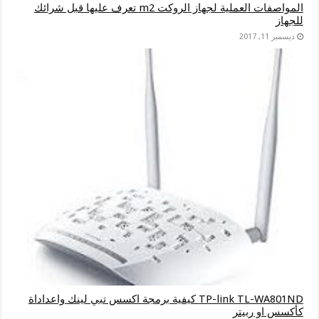
المواصفات العملية لجهاز الروكت m2 تعرف عليها قبل شرائك
للجهاز
ديسمبر 11, 2017
TP-link TL-WA801ND كيفية برمجة اكسس تبي لينك واعداداة
كأكسس او ربيتر