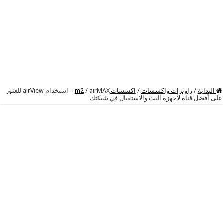
البداية
/
راوترات واكسسات
/
اكسسات m2
/
airMAX – استخدام airView للعثور
على أفضل قناة لأجهزة البث والاستقبال في شبكتك