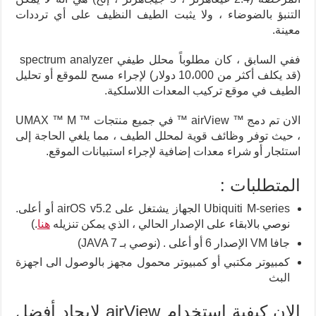
التنبؤ بالضوضاء ، ولا يثبت الطيف النظيف على أي ترددات
معينة.
ففي السابق ، كان مطلوباً محلل طيفي spectrum analyzer
(قد يكلف أكثر من 10،000 دولار) لإجراء مسح للموقع أو تحليل
الطيف في موقع تركيب المعدات اللاسلكية.
الان تم دمج ™ airView ™ في جميع منتجات ™ UMAX ™ M
، حيث توفر وظائف قوية لمحلل الطيف ، مما يلغي الحاجة إلى
استئجار أو شراء معدات إضافية لإجراء استبيانات الموقع.
المتطلبات :
Ubiquiti M-series الجهاز يشتغل على airOS v5.2 أو أعلى.
نوصي بالابقاء على الإصدار الحالي ، الذي يمكن تنزيله
هنا
.)
جافا VM الإصدار 6 أو أعلى . (نوصي بـ JAVA 7)
كمبيوتر مكتبي أو كمبيوتر محمول مجهز بالوصول الى اجهزة
البث
الان كيفية استخدام airView لإيجاد أفضل