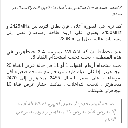
airMAX – استخدام airView للعثور على أفضل قناة لأجهزة البث والاستقبال في
شبكتك
كما ترى في الصورة أعلاه ، فإن نطاق التردد بين 2425MHz و
2450MHz يحتوي على ذروة طاقة (ضوضاء) تصل إلى
مستويات عالية تصل إلى -23dBm.
عند تخطيط شبكة WLAN بسرعة 2.4 جيجاهرتز في
هذه المنطقة ، يجب تجنب استخدام القناة 6.
يجب استخدام أرقام القنوات 1 أو 11 في حالة عرض القناة 20
ميجا هرتز. إذا كان لديك طيف مزدحم مع مساحة صغيرة أقل
ضوضاء ، على سبيل المثال 2455 ميجاهرتز إلى 2470
ميجاهرتز ، لتجنب التداخلات ، يمكنك اختيار عرض قناة 10
ميجاهرتز لشبكتك.
نصيحة المستخدم: لا تعمل أجهزة Wi-Fi القياسية
إلا بعرض قناة بعرض 20 ميغاهيرتز دون تغيير في
القناة.