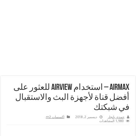
airMAX – استخدام airView للعثور على
أفضل قناة لأجهزة البث والاستقبال
في شبكتك
حمدي بانجار
ديسمبر 2, 2018
اكسسات m2
1,980 المشاهدات