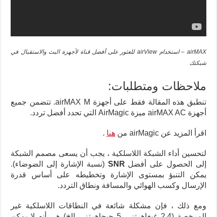
airMAX – استخدام airView للعثور على أفضل قناة لأجهزة البث والاستقبال في
شبكتك
ملاحظات ومتطلبات:
تنطبق هذه المقالة فقط على أجهزة airMAX M. تتضمن جميع
أجهزة airMAX AC ميزة AirMagic التي تحدد أفضل تردد.
اقرأ المزيد عن airMagic من
هنا
.
لتحسين أداء الشبكة اللاسلكية ، يجب أن يسعى مصمم الشبكة
إلى الحصول على أفضل
SNR
(نسبة الإشارة إلى الضوضاء).
يمكن التنبؤ بمستوى الإشارة وتخطيطه على أساس قدرة
الإرسال وكسب الهوائي والمسافة ونطاق التردد.
ومع ذلك ، فإن مشكلة شائعة في النطاقات اللاسلكية غير
المرخصة (2.4 غيغاهرتز ، 5 جيجاهرتز ، إلخ) هي أنه لا يمكن