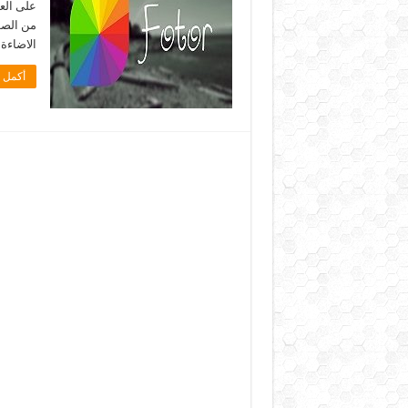
على الع
من الصو
الاضاءة 
أكمل ا