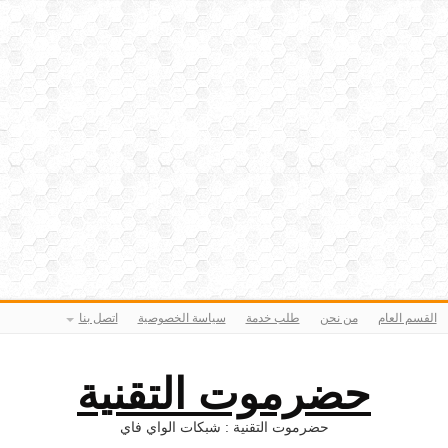
القسم العام
من نحن
طلب خدمة
سياسة الخصوصية
اتصل بنا
حضرموت التقنية
حضرموت التقنية : شبكات الواي فاي