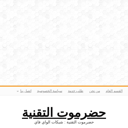
القسم العام
من نحن
طلب خدمة
سياسة الخصوصية
اتصل بنا
حضرموت التقنية
حضرموت التقنية : شبكات الواي فاي