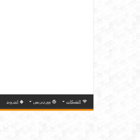
الشبكات
ووردبريس
اندرويد