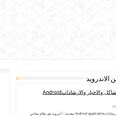
 الاندرويد
تطبيق للاندرويد يقدم حلول للمشاكل والاخبار والارشاداتAndroid
20
تطبيق للاندرويد يقدم حلول للمشاكل والاخبار والارشاداتAndroid application مقدمة :- أندرويد هو نظام مجاني