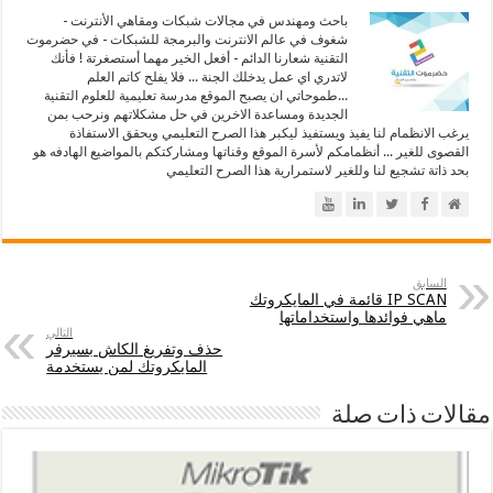
باحث ومهندس في مجالات شبكات ومقاهي الأنترنت -
شغوف في عالم الانترنت والبرمجة للشبكات - في حضرموت
التقنية شعارنا الدائم - أفعل الخير مهما أستصغرتة ! فأنك
لاتدري اي عمل يدخلك الجنة ... فلا يفلح كاتم العلم
...طموحاتي ان يصبح الموقع مدرسة تعليمية للعلوم التقنية
الجديدة ومساعدة الاخرين في حل مشكلاتهم ونرحب بمن
يرغب الانظمام لنا يفيذ ويستفيذ ليكبر هذا الصرح التعليمي ويحقق الاستفاذة
القصوى للغير ... أنظمامكم لأسرة الموقع وقناتها ومشاركتكم بالمواضيع الهادفه هو
بحد ذاتة تشجيع لنا وللغير لاستمرارية هذا الصرح التعليمي
السابق
IP SCAN قائمة في المايكروتك
ماهي فوائدها واستخداماتها
التالي
حذف وتفريغ الكاش بسيرفر
المايكروتك لمن يستخدمة
مقالات ذات صلة