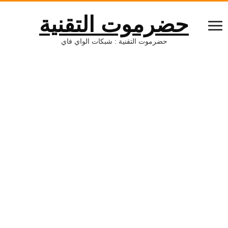
حضرموت التقنية
حضرموت التقنية : شبكات الواي فاي