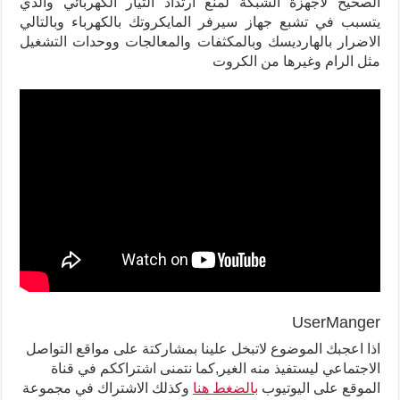
الصحيح لاجهزة الشبكة لمنع ارتداد التيار الكهربائي والذي
يتسبب في تشبع جهاز سيرفر المايكروتك بالكهرباء وبالتالي
الاضرار بالهارديسك وبالمكثفات والمعالجات ووحدات التشغيل
مثل الرام وغيرها من الكروت
UserManger
اذا اعجبك الموضوع لاتبخل علينا بمشاركتة على مواقع التواصل
الاجتماعي ليستفيذ منه الغير,كما نتمنى اشتراككم في قناة
الموقع على اليوتيوب
بالضغط هنا
وكذلك الاشتراك في مجموعة