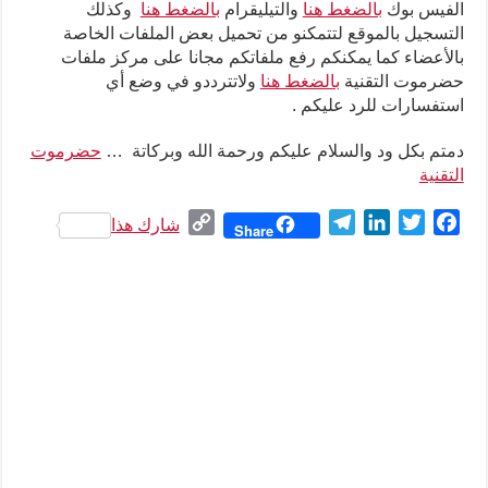
الفيس بوك
بالضغط هنا
والتيليقرام
بالضغط هنا
وكذلك
التسجيل بالموقع لتتمكنو من تحميل بعض الملفات الخاصة
بالأعضاء كما يمكنكم رفع ملفاتكم مجانا على مركز ملفات
حضرموت التقنية
بالضغط هنا
ولاتترددو في وضع أي
استفسارات للرد عليكم .
دمتم بكل ود والسلام عليكم ورحمة الله وبركاتة …
حضرموت
التقنية
C
T
L
T
F
شارك هذا
Share
o
e
i
w
a
p
l
n
i
c
y
e
k
t
e
L
g
e
t
b
i
r
d
e
o
n
a
I
r
o
k
m
n
k