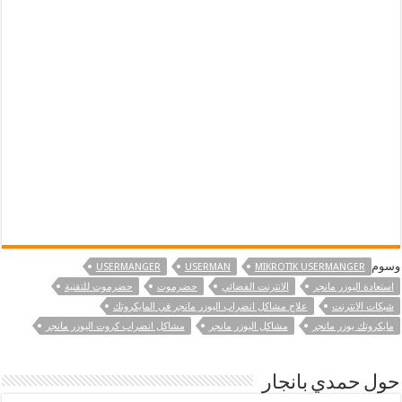
وسوم
USERMANGER
USERMAN
MIKROTIK USERMANGER
استعادة اليوزر مانجر
الانترنت الفضائي
حضرموت
حضرموت للتقنية
شبكات الانترنت
علاج مشاكل انضراب اليوزر مانجر في المايكروتك
مايكروتك يوزر مانجر
مشاكل اليوزر مانجر
مشاكل انضراب كروت اليوزر مانجر
حول حمدي بانجار