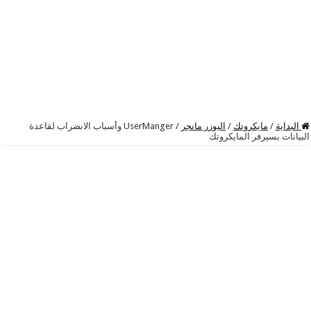
البداية
/
مايكروتك
/
اليوزر مانجر
/
UserManger وأسباب الانضراب لقاعدة
البيانات بسيرفر المايكروتك