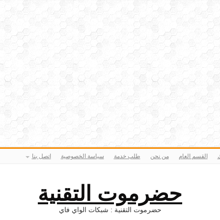
ك
القسم العام
من نحن
طلب خدمة
سياسة الخصوصية
اتصل بنا
حضرموت التقنية
حضرموت التقنية : شبكات الواي فاي