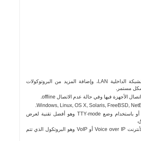
فحص مئات البروتوكلات الخاصة بالشبكة الداخلية LAN، وإضافة المزيد من البروتوكولات
بشكل مستمر.
 الأجهزة فيها وفي حالة عدم الاتصال offline.
عرض بيانات الشبكة باستخدام GUI أو باستخدام وضع TTY-mode وهو أفضل تقنية لعرض
.
تحليل عميق لبروتكول الصوت عبر الأنترنت Voice over IP أو VoIP وهو البروتكول الذي تتم