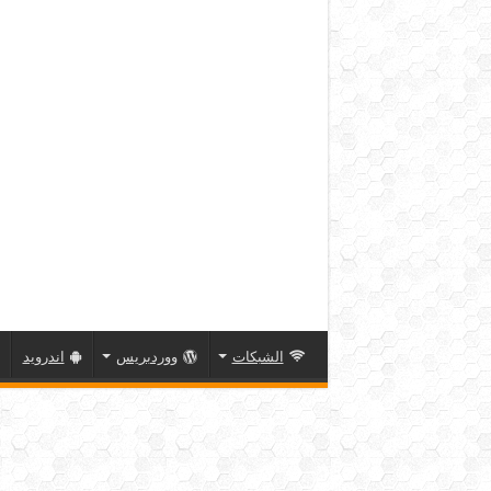
الشبكات
ووردبريس
اندرويد