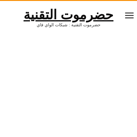
حضرموت التقنية
حضرموت التقنية : شبكات الواي فاي