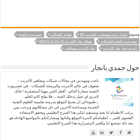
وسوم
اصدار جديد لسوفتوير النانوبيم M5
تطبيق الشبكات
حضرموت التقنية
حضرموت التقنية للشبكات
عملاق نقل الانترنت AIROS_6_UG-2X
نانوبيم جهاز نقل الانترنت
نقل الانترنت مسافات
حول حمدي بانجار
باحث ومهندس في مجالات شبكات ومقاهي الأنترنت -
شغوف في عالم الانترنت والبرمجة للشبكات - في حضرموت
التقنية شعارنا الدائم - أفعل الخير مهما أستصغرتة ! فأنك
لاتدري اي عمل يدخلك الجنة ... فلا يفلح كاتم العلم
...طموحاتي ان يصبح الموقع مدرسة تعليمية للعلوم التقنية
الجديدة ومساعدة الاخرين في حل مشكلاتهم ونرحب بمن
يرغب الانظمام لنا يفيذ ويستفيذ ليكبر هذا الصرح التعليمي ويحقق الاستفاذة
القصوى للغير ... أنظمامكم لأسرة الموقع وقناتها ومشاركتكم بالمواضيع الهادفه هو
بحد ذاتة تشجيع لنا وللغير لاستمرارية هذا الصرح التعليمي