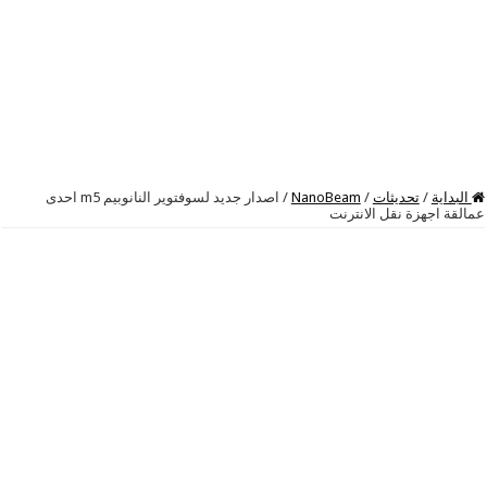
البداية
/
تحديثات
/
NanoBeam
/
اصدار جديد لسوفتوير النانوبيم m5 احدى
عمالقة اجهزة نقل الانترنت