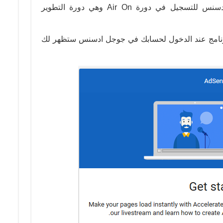
اصدرت اليوم جوجل ادسنس اعلان ادسنس للتسجيل في دورة Air On وهي دورة التطوير
لبرنامج عند الدخول لحسابك في جوجل ادسنس ستظهر لك