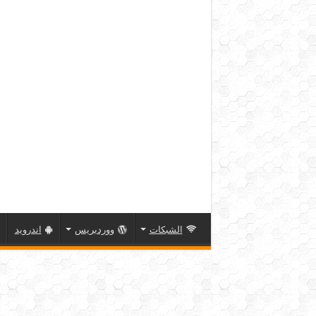
الشبكات
ووردبريس
اندرويد