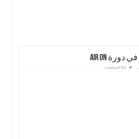
رة Air On
622 المشاهدات