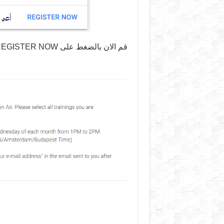
قم الان بالضغط على REGISTER NOW ستظهر لك صفحة التسجيل التالية :