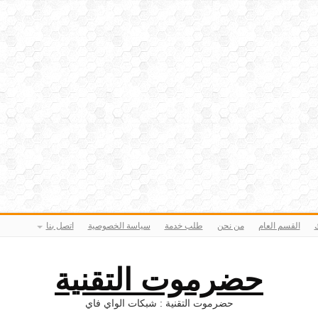
ك
القسم العام
من نحن
طلب خدمة
سياسة الخصوصية
اتصل بنا
حضرموت التقنية
حضرموت التقنية : شبكات الواي فاي