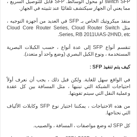
switch SFP أو محول الوسائط. SFP قابل للتوصيل السريع ،
مما يعني أن الجهاز سيكتشف تلقائيًا عند تثبيته في الجهاز.
منفذ ميكروتيك الخاص بـ SFP في العديد من أجهزة التوجيه ،
مثل Cloud Core Router Series, Cloud Router Switch
Series, RB 2011UiAS-2HND, etc.
تنقسم أنواع SFP إلى عدة أنواع ، حسب الكبلات البصرية
المستخدمة ، ونوع الكبل البصري (وضع واحد أو متعدد).
كيف يتم تنفيذ SFP :
في الواقع سهل للغاية. ولكن قبل ذلك ، يجب أن نعرف أولاً
احتياجات الشبكة التي نبنيها ، مثل المسافة بين كل عقدة
وعملية النقل التي سيتم تفويتها.
من هذه الاحتياجات ، يمكننا اختيار نوع SFP وكابلات الألياف
التي نحتاجها.
كل SFP له وضع مواصفات ، المسافة ، والصبيب.