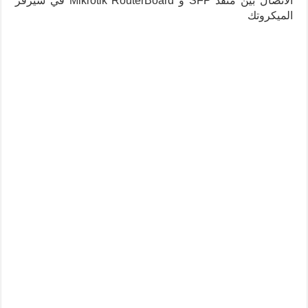
الاتصال بين منفذ SFP و Mikrotik RouterBoard في سيرفر
الميكروتك