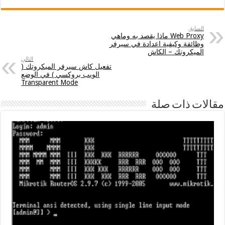
السابق
Web Proxy ماذا يقصد به وماهي
وظائفة وكيفية اعدادة في سيرفر
الميكروتك – الكاش
التالي
تفعيل كاش سيرفر الميكروتك (
الويب بروكسي ) في الوضع
Transparent Mode
مقالات ذات صلة