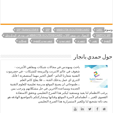
وسوم
SFP TRANSCEIVER
SFP
MIKROTIK ROUTERBOARD
GBIC
SWITCH SFP
الاتصال بين منفذ SFP و MIKROTIK ROUTERBOARD في سيرفر الميكروتك
التقنية
تقني
حضرم
حضرموت
حضرموت للتقنية
شبكات
حول حمدي بانجار
باحث ومهندس في مجالات شبكات ومقاهي الأنترنت -
شغوف في عالم الانترنت والبرمجة للشبكات - في حضرموت
التقنية شعارنا الدائم - أفعل الخير مهما أستصغرتة ! فأنك
لاتدري اي عمل يدخلك الجنة ... فلا يفلح كاتم العلم
...طموحاتي ان يصبح الموقع مدرسة تعليمية للعلوم التقنية
الجديدة ومساعدة الاخرين في حل مشكلاتهم ونرحب بمن
يرغب الانظمام لنا يفيذ ويستفيذ ليكبر هذا الصرح التعليمي ويحقق الاستفاذة
القصوى للغير ... أنظمامكم لأسرة الموقع وقناتها ومشاركتكم بالمواضيع الهادفه هو
بحد ذاتة تشجيع لنا وللغير لاستمرارية هذا الصرح التعليمي