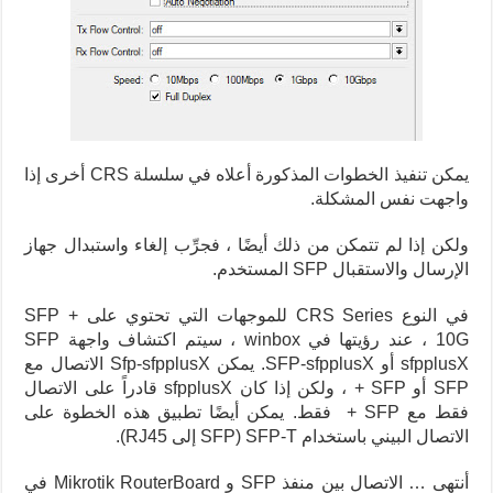
يمكن تنفيذ الخطوات المذكورة أعلاه في سلسلة CRS أخرى إذا
واجهت نفس المشكلة.
ولكن إذا لم تتمكن من ذلك أيضًا ، فجرِّب إلغاء واستبدال جهاز
الإرسال والاستقبال SFP المستخدم.
في النوع CRS Series للموجهات التي تحتوي على SFP +
10G ، عند رؤيتها في winbox ، سيتم اكتشاف واجهة SFP
sfpplusX أو SFP-sfpplusX. يمكن Sfp-sfpplusX الاتصال مع
SFP أو SFP + ، ولكن إذا كان sfpplusX قادراً على الاتصال
فقط مع SFP + فقط. يمكن أيضًا تطبيق هذه الخطوة على
الاتصال البيني باستخدام SFP-T (SFP إلى RJ45).
أنتهى … الاتصال بين منفذ SFP و Mikrotik RouterBoard في