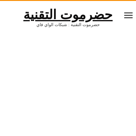
حضرموت التقنية
حضرموت التقنية : شبكات الواي فاي