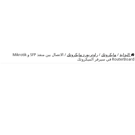
البداية
/
مايكروتك
/
راوتربورد مايكروتك
/
الاتصال بين منفذ SFP و Mikrotik
RouterBoard في سيرفر الميكروتك