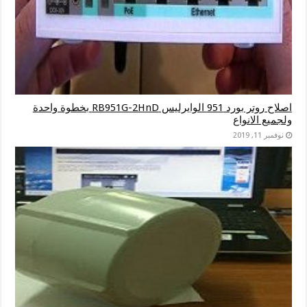
اصلاح روتر بورد 951 الوايرليس RB951G-2HnD بخطوة واحدة
ولجميع الانواع
نوفمبر 11, 2019