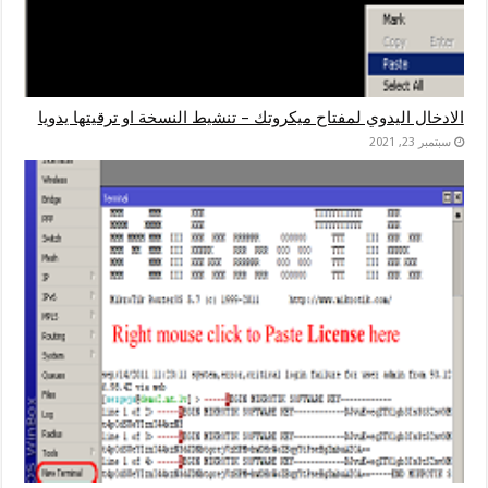
الادخال اليدوي لمفتاح ميكروتك – تنشيط النسخة او ترقيتها يدويا
سبتمبر 23, 2021