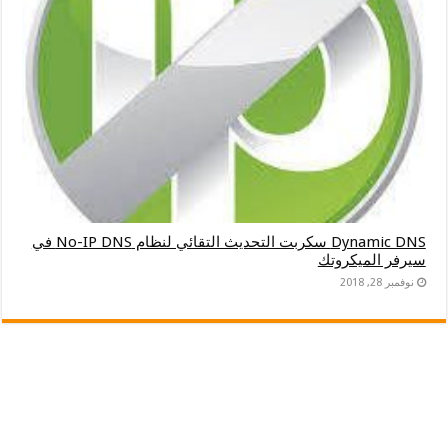
Dynamic DNS سكربت التحديث التقائي لنظام No-IP DNS في
سيرفر الميكروتك
نوفمبر 28, 2018