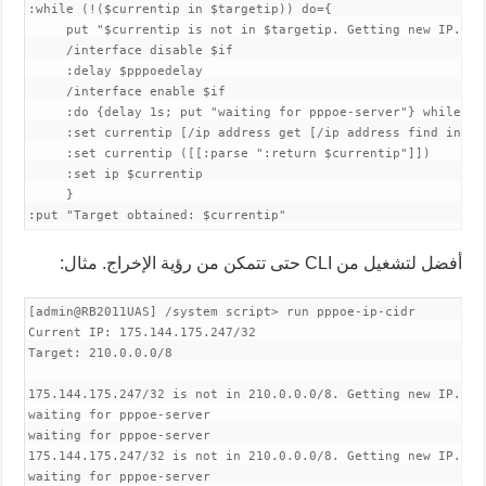
:while (!($currentip in $targetip)) do={

     put "$currentip is not in $targetip. Getting new IP. $p
     /interface disable $if

     :delay $pppoedelay

     /interface enable $if

     :do {delay 1s; put "waiting for pppoe-server"} while=( 
     :set currentip [/ip address get [/ip address find inter
     :set currentip ([[:parse ":return $currentip"]])

     :set ip $currentip

     }

:put "Target obtained: $currentip"
أفضل لتشغيل من CLI حتى تتمكن من رؤية الإخراج. مثال:
[admin@RB2011UAS] /system script> run pppoe-ip-cidr 

Current IP: 175.144.175.247/32

Target: 210.0.0.0/8

175.144.175.247/32 is not in 210.0.0.0/8. Getting new IP. 00
waiting for pppoe-server

waiting for pppoe-server

175.144.175.247/32 is not in 210.0.0.0/8. Getting new IP. 00
waiting for pppoe-server
