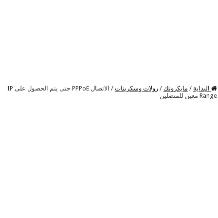
البداية
/
مايكروتك
/
رولات وسكربتات
/
الاتصال PPPoE حتى يتم الحصول على IP
Range معين للمتصلين