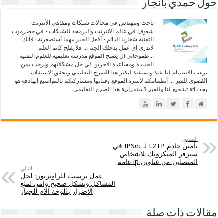
حول حمدي بانجار
باحث ومهندس في مجالات شبكات ومقاهي الأنترنت -
شغوف في عالم الانترنت والبرمجة للشبكات - في حضرموت
التقنية شعارنا الدائم - أفعل الخير مهما أستصغرتة ! فأنك
لاتدري اي عمل يدخلك الجنة ... فلا يفلح كاتم العلم
...طموحاتي ان يصبح الموقع مدرسة تعليمية للعلوم التقنية
الجديدة ومساعدة الاخرين في حل مشكلاتهم ونرحب بمن
يرغب الانظمام لنا يفيذ ويستفيذ ليكبر هذا الصرح التعليمي ويحقق الاستفاذة
القصوى للغير ... أنظمامكم لأسرة الموقع وقناتها ومشاركتكم بالمواضيع الهادفه هو
بحد ذاتة تشجيع لنا وللغير لاستمرارية هذا الصرح التعليمي
السابق
تأمين خادم L2TP لـ IPSec في
سيرفر الميكروتك للاشخاص
المتصلين من عناوين ip عامة
التالي
عمل ترسيت للراوتربورد لحل
المشاكل وبشكل صحيح وامن لمنع
الاضرار بللوحة الام للجهاز
مقالات ذات صلة