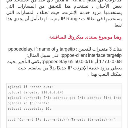
بعض الأحيان ، نستخدم هذا للتحقق من المسارات التي
يستخدمها مزود خدمة الإنترنت. حيث تختلف المسارات التي
يستخدمها في نطاقات IP Range معينة. لهذا نأمل أن يجدي هذا
نفعا.
وهذا موضوع بمنتدى ميكروتك للمناقشة
هناك 3 متغيرات للتعيين : targetip و pppoedelay.
if: name of
pppoe-client interface targetip: على سبيل المثال:
177.0.0.0/8 أو 65.50.0.0/16 pppoedelay: يكفي التأخير بحيث
يعطي مزود خدمة الإنترنت IP جديدًا بدلاً من سابقته.
حيث
يمكنك اللعب بهذا .
:global if "pppoe-out1"

:global targetip 210.0.0.0/8

:global currentip [/ip address get [/ip address find interfa
:global ip $currentip

:global pppoedelay 10s

:put "Current IP: $currentip\r\nTarget: $targetip\r\n"
