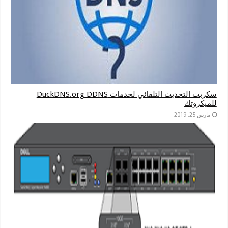
سكربت التحديث التلقائي لخدمات DuckDNS.org DDNS
للميكروتك
مارس 25, 2019