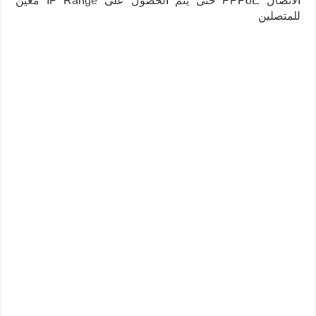
الاتصال PPPoE حتى يتم الحصول على IP Range معين
للمتصلين