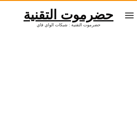
حضرموت التقنية
حضرموت التقنية : شبكات الواي فاي