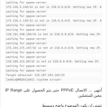
waiting for pppoe-server

175.136.3.130/32 is not in 210.0.0.0/8. Getting new IP. 00:0
waiting for pppoe-server

waiting for pppoe-server

175.136.3.130/32 is not in 210.0.0.0/8. Getting new IP. 00:0
waiting for pppoe-server

waiting for pppoe-server

118.101.248.194/32 is not in 210.0.0.0/8. Getting new IP. 00
waiting for pppoe-server

waiting for pppoe-server

175.144.175.247/32 is not in 210.0.0.0/8. Getting new IP. 00
waiting for pppoe-server

waiting for pppoe-server

118.100.151.60/32 is not in 210.0.0.0/8. Getting new IP. 00:
waiting for pppoe-server

waiting for pppoe-server

Target obtained: 210.187.203.102/32

[admin@RB2011UAS] /system script>
أنتهى … الاتصال PPPoE حتى يتم الحصول على IP Range
معين للمتصلين
نتمنى ان يكون الموضوع واضح ومبسط