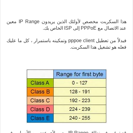
هذا السكربت مخصص لأولئك الذين يريدون IP Range معين
عند الاتصال مع PPPoE إلى ISP الخاص بك.
فبدلاً من تعطيل pppoe client وتمكينه باستمرار ، كل ما عليك
فعله هو تشغيل هذا السكربت.
قد ترغب في نطاق IP Range معين لأي عدد من الأسباب. في