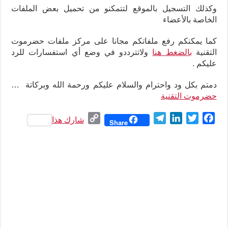
وكذلك التسجيل بالموقع لتتمكنو من تحميل بعض الملفات
الخاصة بالأعضاء
كما يمكنكم رفع ملفاتكم مجانا على مركز ملفات حضرموت
التقنية
بالضغط هنا
ولاتترددو في وضع أي استفسارات للرد
عليكم .
دمتم بكل ود واحترام والسلام عليكم ورحمة الله وبركاتة …
حضرموت التقنية
C
T
L
T
F
شارك هذا
Share
o
e
i
w
a
p
l
n
i
c
y
e
k
t
e
L
g
e
t
b
i
r
d
e
o
n
a
I
r
o
k
m
n
k