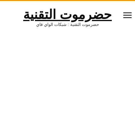
حضرموت التقنية
حضرموت التقنية : شبكات الواي فاي