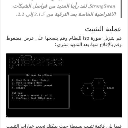
StrongSwan. لقد رأينا العديد من فواصل الشبكات
الافتراضية الخاصة بعد الترقية من 2.1.5 إلى 2.2.
عملية التثبيت
قم بتنزيل صورة iso للنظام وقم بنسخها على قرص مضغوط
وقم بالإقلاع منها. بعد التمهيد سترى :
فيما يلي قائمة تثبيت بسيطة حيث يمكنك تحديد خيارات التثبيت