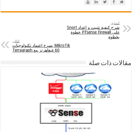
السابق
شرح كيفية تثبيت و إعداد Snort
على PFsense Firewall خطوة
بخطوة
التالي
MikroTik يسرع اعتماد تكنولوجيات
60 غيغاهرتز مع Terragraph
مقالات ذات صلة