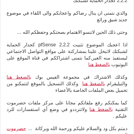
2.2.2 كجدار الحماية لشبكتك
والذي نتمنى ان ينال رضاكم واعجابكم والى اللقاء في موضوع
جديد شيق ورائع
وحتى ذلك الحين لاتنسو الاهتمام بصحتكم وحفظكم الله …
اذا اعجبك الموضوع تثبيت pfSense 2.2.2 كجدار الحماية
لشبكتك لاتبخل علينا بمشاركتة على مواقع التواصل الاجتماعي
ليستفيذ منه الغير,كما نتمنى اشتراككم في قناة الموقع على
اليوتيوب
بالضغط هنا
وكذلك الاشتراك في مجموعة الفيس بوك
بالضغط هنا
والتيليقرام
بالضغط هنا
وكذلك التسجيل بالموقع لتتمكنو من
تحميل بعض الملفات الخاصة بالأعضاء
كما يمكنكم رفع ملفاتكم مجانا على مركز ملفات حضرموت
التقنية
بالضغط هنا
ولاتترددو في وضع أي استفسارات للرد
عليكم .
دمتم بكل ود والسلام عليكم ورحمة الله وبركاتة …
حضرموت