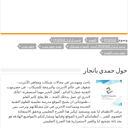
وسوم
PFSENSE
التقنية
تثبيت PFSENSE 2.2.2
تثبيت PFSENSE 2.2.2 كجدار الحماية لشبكتك
تقنية حضرموت
حضرموت
حضرموت التقنية
حول حمدي بانجار
باحث ومهندس في مجالات شبكات ومقاهي الأنترنت -
شغوف في عالم الانترنت والبرمجة للشبكات - في حضرموت
التقنية شعارنا الدائم - أفعل الخير مهما أستصغرتة ! فأنك
لاتدري اي عمل يدخلك الجنة ... فلا يفلح كاتم العلم
...طموحاتي ان يصبح الموقع مدرسة تعليمية للعلوم التقنية
الجديدة ومساعدة الاخرين في حل مشكلاتهم ونرحب بمن
يرغب الانظمام لنا يفيذ ويستفيذ ليكبر هذا الصرح التعليمي ويحقق الاستفاذة
القصوى للغير ... أنظمامكم لأسرة الموقع وقناتها ومشاركتكم بالمواضيع الهادفه هو
بحد ذاتة تشجيع لنا وللغير لاستمرارية هذا الصرح التعليمي