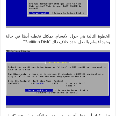
الخطوة التالية هي حول الأقسام. يمكنك تخطيه أيضًا في حالة
وجود أقسام بالفعل. حدد خلاف ذلك “Partition Disk”.
هنا يمكنك أن تفعل أي شيء تريده مع الأقسام ثم حدد “قبول