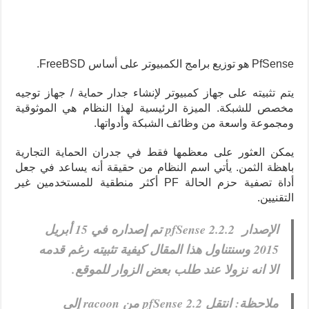
PfSense هو توزيع برامج الكمبيوتر على أساس FreeBSD.
يتم تثبيته على جهاز كمبيوتر لإنشاء جدار حماية / جهاز توجيه
مخصص للشبكة. الميزة الرئيسية لهذا النظام هي الموثوقية
ومجموعة واسعة من وظائف الشبكة وأدواتها.
يمكن العثور على معظمها فقط في جدران الحماية التجارية
باهظة الثمن. يأتي اسم النظام من حقيقة أنه يساعد في جعل
أداة تصفية حزم الحالة PF أكثر منطقية للمستخدمين غير
التقنيين.
الإصدار pfSense 2.2.2 تم إصداره في 15 أبريل
2015 وسنتناول هذا المقال كيفية تثبيته رغم قدمه
الا انه نزولا عند طلب بعض الزوار للموقع.
ملاحظة: انتقل pfSense 2.2 من racoon إلى