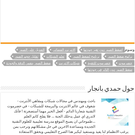
وسوم
اضغط الصور دون تغير جودتها
الانترنت الفضائي
التعديل على الصور
برامج ضغط الصور
برنامج لضغط الصور
تعلم الشبكات
تقليل حجم الصور
حضرموت
حضرموت للتقنية
شبكات الانترنت
ضغط الصور بنفس الدقة والجودة
ضغط الصور دون التاثر في جودتها
حول حمدي بانجار
باحث ومهندس في مجالات شبكات ومقاهي الأنترنت -
شغوف في عالم الانترنت والبرمجة للشبكات - في حضرموت
التقنية شعارنا الدائم - أفعل الخير مهما أستصغرتة ! فأنك
لاتدري اي عمل يدخلك الجنة ... فلا يفلح كاتم العلم
...طموحاتي ان يصبح الموقع مدرسة تعليمية للعلوم التقنية
الجديدة ومساعدة الاخرين في حل مشكلاتهم ونرحب بمن
يرغب الانظمام لنا يفيذ ويستفيذ ليكبر هذا الصرح التعليمي ويحقق الاستفاذة