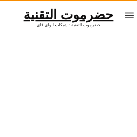
حضرموت التقنية
حضرموت التقنية : شبكات الواي فاي