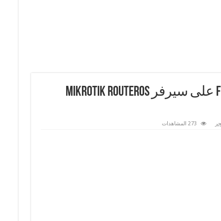
شرح كيفية إعداد full-NAT على سيرفر Mikrotik RouterOS
جر
273 المشاهدات