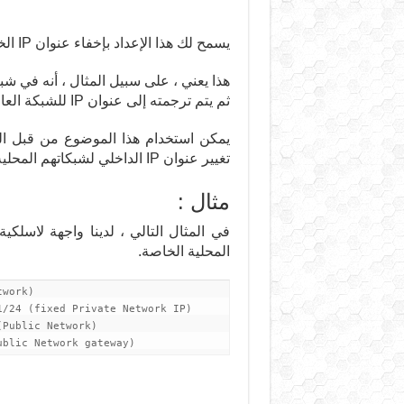
يسمح لك هذا الإعداد بإخفاء عنوان IP الخاص من (masquerade) من شبكة عامة.
ثم يتم ترجمته إلى عنوان IP للشبكة العامة المعطى لك بواسطة مزود الشبكة الخاص بك.
يمكن استخدام هذا الموضوع من قبل الع
تغيير عنوان IP الداخلي لشبكاتهم المحلية.
مثال :
في المثال التالي ، لدينا واجهة لاسلكي
المحلية الخاصة.
work) 

/24 (fixed Private Network IP) 

Public Network) 

ublic Network gateway)