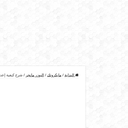
البداية
/
مايكروتك
/
اليوزر مانجر
/
شرح كيفية إعداد full-NAT على سيرفر Mikrotik RouterOS بطر