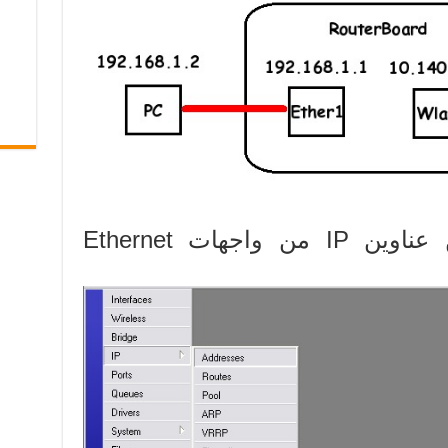
قم أولاً بتعيين اثنين من عناوين IP من واجهات Ethernet