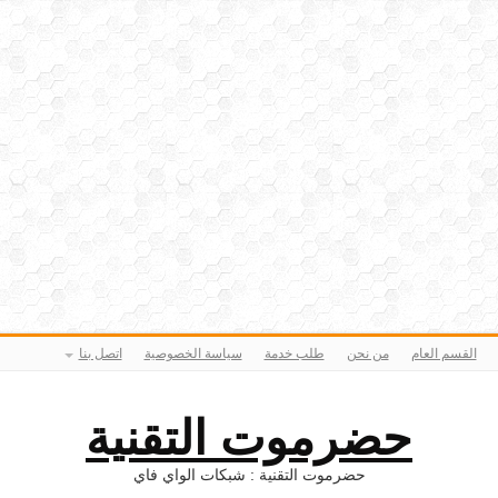
القسم العام
من نحن
طلب خدمة
سياسة الخصوصية
اتصل بنا
حضرموت التقنية
حضرموت التقنية : شبكات الواي فاي