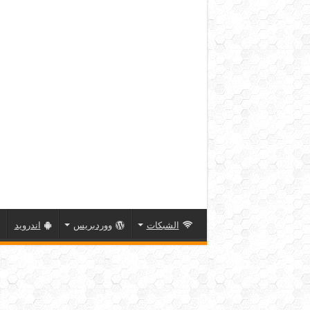
الشبكات
ووردبريس
اندرويد