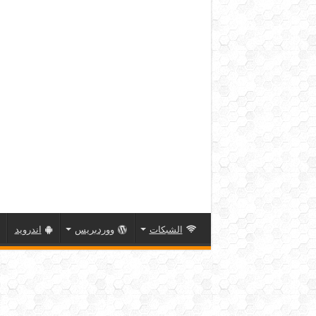
الشبكات
ووردبريس
اندرويد