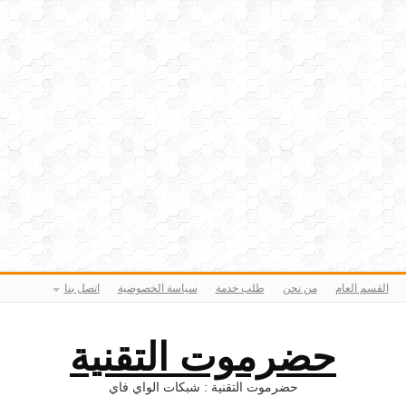
القسم العام
من نحن
طلب خدمة
سياسة الخصوصية
اتصل بنا
حضرموت التقنية
حضرموت التقنية : شبكات الواي فاي