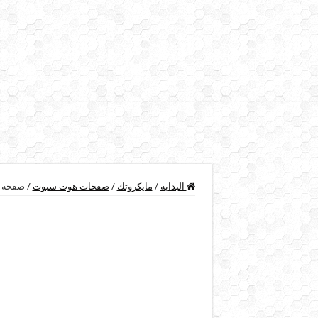
البداية
/
مايكروتك
/
صفحات هوت سبوت
/
صفحة ه