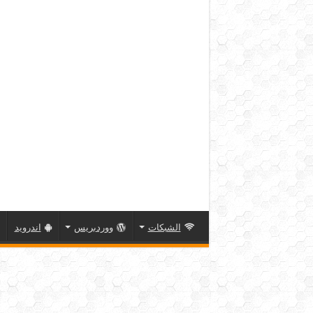
الشبكات
ووردبريس
اندرويد