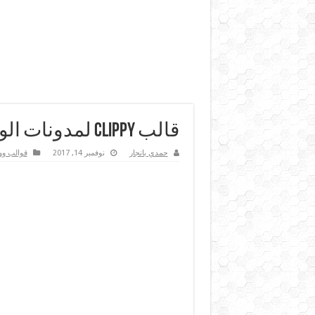
قالب clippy لمدونات الووردبريس الاحترافية
حمدي بانجار
نوفمبر 14, 2017
قوالب وو