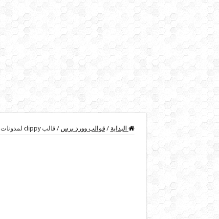
البداية
/
قوالب وورد برس
/
قالب clippy لمدونات الووردبريس الاحترافية