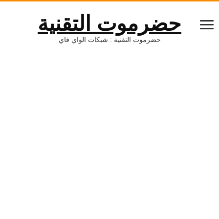
حضرموت التقنية
حضرموت التقنية : شبكات الواي فاي