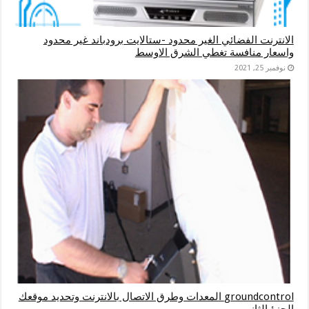
الانترنت الفضائي الغير محدود -ستالايت برودباند غير محدود
واسعار منافسة تغطي الشرق الاوسط
نوفمبر 25, 2021
groundcontrol المعدات وطرق الاتصال بالانترنت وتحديد موقعك