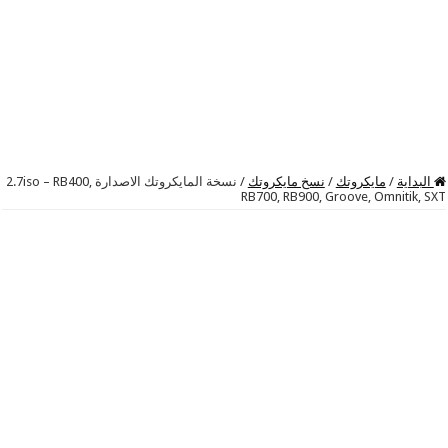
البداية
/
مايكروتك
/
نسخ مايكروتك
/
نسخة المايكروتك الاصدارة 2.7iso – RB400,
RB700, RB900, Groove, Omnitik, SXT