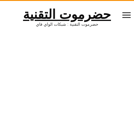
حضرموت التقنية
حضرموت التقنية : شبكات الواي فاي