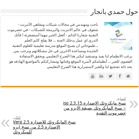
حول حمدي بانجار
باحث ومهندس في مجالات شبكات ومقاهي الأنترنت -
شغوف في عالم الانترنت والبرمجة للشبكات - في حضرموت
التقنية شعارنا الدائم - أفعل الخير مهما أستصغرتة ! فأنك
لاتدري اي عمل يدخلك الجنة ... فلا يفلح كاتم العلم
...طموحاتي ان يصبح الموقع مدرسة تعليمية للعلوم التقنية
الجديدة ومساعدة الاخرين في حل مشكلاتهم ونرحب بمن
يرغب الانظمام لنا يفيذ ويستفيذ ليكبر هذا الصرح التعليمي ويحقق الاستفاذة
القصوى للغير ... أنظمامكم لأسرة الموقع وقناتها ومشاركتكم بالمواضيع الهادفه هو
بحد ذاتة تشجيع لنا وللغير لاستمرارية هذا الصرح التعليمي
السابق
نسخ مايكروتك الاصدارة 2.3.15 iso
– نسخ المايكروتك بصيغة الايزو من
حضرموت التقنية
التالي
نسخ المايكروتك للاصدارة Versi 2.5
الاصدارة 2.5 من نسخ ايزو
للميكروتك