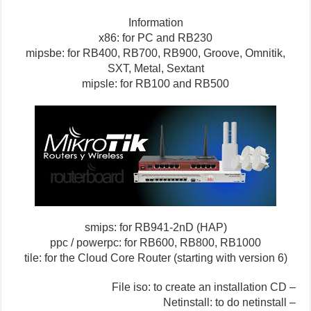
Information
x86
:
for PC and RB230
mipsbe
:
for RB400, RB700, RB900, Groove, Omnitik,
SXT, Metal, Sextant
mipsle:
for
RB100 and RB500
smips: for
RB941-2nD
(HAP)
ppc /
powerpc
:
for
RB600, RB800, RB1000
tile: for the Cloud
Core
Router (starting with version 6)
an installation CD
– File iso: to create
– Netinstall: to do netinstall