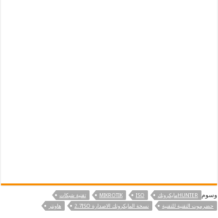
وسوم
HUNTERمايكروتك
ISO
MIKROTIK
تقنية شبكات
حضرموت التقنية للتقنية
نسخة المايكروتك الاصدارة 2.7ISO
هاونتر