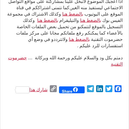
اذا اعجبك الموضوع لاتبخل علينا بمشاركتة على مواقع التواصل
الاجتماعي ليستفيذ منه الغير,كما نتمنى اشتراككم في قناة
الموقع على اليوتيوب
بالضغط هنا
وكذلك الاشتراك في مجموعة
الفيس بوك
بالضغط هنا
والتيليقرام
بالضغط هنا
وكذلك
التسجيل بالموقع لتتمكنو من تحميل بعض الملفات الخاصة
بالأعضاء كما يمكنكم رفع ملفاتكم مجانا على مركز ملفات
حضرموت التقنية
بالضغط هنا
ولاتترددو في وضع أي
استفسارات للرد عليكم .
دمتم بكل ود والسلام عليكم ورحمة الله وبركاتة …
حضرموت
التقنية
C
T
L
T
F
شارك هذا
Share
o
e
i
w
a
p
l
n
i
c
y
e
k
t
e
L
g
e
t
b
i
r
d
e
o