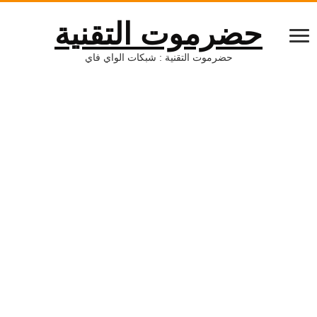
حضرموت التقنية
حضرموت التقنية : شبكات الواي فاي