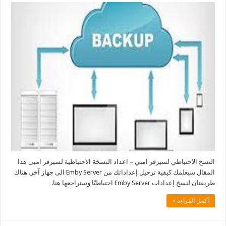
النسخ الاحتياطي لسيرفر امبي – اعداد النسخة الاحتياطية لسيرفر امبي هذا
المقال سيعلمك كيفية ترحيل إعداداتك من Emby Server الى جهاز آخر. هناك
طريقتان لنسخ إعدادات Emby Server احتياطيًا وسنراجعها هنا.
أكمل القراءة »