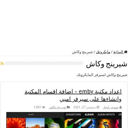
البداية
/
مايكروتك
/
شيرينج وكاش
شيرينج وكاش
شيرينج وكاش لسيرفر المايكروتك
اعداد مكتبة emby – اضافة اقسام المكتبة
وانشاءها على سيرفر امبي
حمدي بانجار
ديسمبر 27, 2021
شيرينج وكاش
1,897