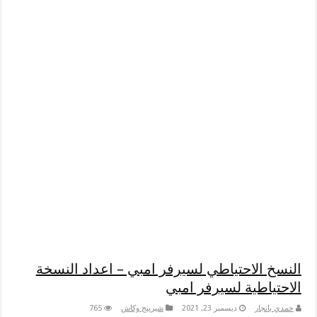
النسخ الاحتياطي لسيرفر امبي – اعداد النسخة
الاحتياطية لسيرفر امبي
حمدي بانجار
ديسمبر 23, 2021
شيرينج وكاش
765