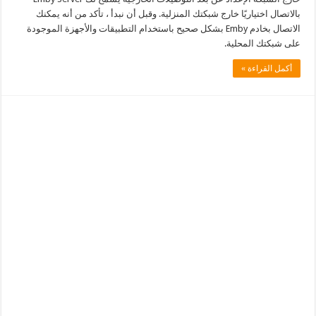
بالاتصال اختياريًا خارج شبكتك المنزلية. وقبل أن نبدأ ، تأكد من أنه يمكنك
الاتصال بخادم Emby بشكل صحيح باستخدام التطبيقات والأجهزة الموجودة
على شبكتك المحلية.
أكمل القراءة »