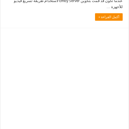
عندما تكون قد قمت بتكوين Emby Server لاستخدام طريقة تسريع فيديو
للأجهزة …
أكمل القراءة »