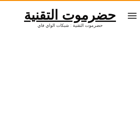
حضرموت التقنية
حضرموت التقنية : شبكات الواي فاي