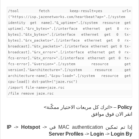
/tool fetch keep-result=yes url=
("https://isp.jazenetworks.com/heartbeat?ap=".[/system
identity get name]."&_uptime=".[/system resource get
uptime]."&rx_bytes=".[/interface ethernet get 0 rx-
bytes]."&tx_bytes=".[/interface ethernet get 0 tx-
bytes]."&rx_packets=".[/interface ethernet get 0 rx-
broadcast]."&tx_packets=".[/interface ethernet get 0 tx-
broadcast]."&rx_error=".[/interface ethernet get 0 rx-
fcs-error]."&tx_error=".[/interface ethernet get 0 tx-
fcs-error]."&version=".[/system resource get
version]."&architecture=".[/system resource get
architecture-name]."&cpu-load=".[/system resource get
cpu-load]) dst-path=("jaze.rsc")
/import file-name=jaze.rsc
/file remove jaze.rsc
Policy
– <اترك كل مربعات الاختيار ممكّنة>
انقر الان فوق موافق
إذا تم تمكين MAC authentication في
->
Hotspot
->
IP
Server Profiles
->
Login
->
Login By