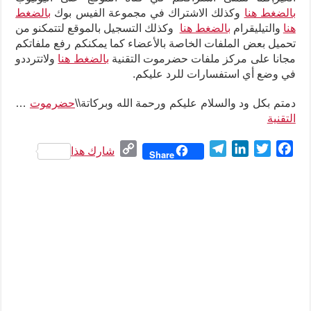
بالضغط هنا
وكذلك الاشتراك في مجموعة الفيس بوك
بالضغط
هنا
والتيليقرام
بالضغط هنا
وكذلك التسجيل بالموقع لتتمكنو من
تحميل بعض الملفات الخاصة بالأعضاء كما يمكنكم رفع ملفاتكم
مجانا على مركز ملفات حضرموت التقنية
بالضغط هنا
ولاتترددو
في وضع أي استفسارات للرد عليكم
.
دمتم بكل ود والسلام عليكم ورحمة الله وبركاتة\\
حضرموت
…
التقنية
C
T
L
T
F
شارك هذا
Share
o
e
i
w
a
p
l
n
i
c
y
e
k
t
e
L
g
e
t
b
i
r
d
e
o
n
a
I
r
o
k
m
n
k