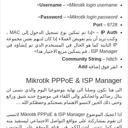
Username
–
<Mikrotik login username>
Password
–
<Mikrotik login password>
Port
– 8728
IP Auth
– <إذا تم تمكين نوع تسجيل الدخول إلى MAC ،
وكنت تريد أن يتم تفويض العملاء إذا كان لديهم نفس مجموعة
IP الثابتة كما هو الحال في المستخدم الذي تم إنشاؤه في
ISP Manager ، قم بتمكين مربع الاختيار هذا>
Community String
– hdtch
انقر فوق إضافة
Add
Mikrotik PPPoE & ISP Manager
الى هنا نكون وصلنا الى نهاية موضوعنا اليوم والذي نتمنى ان
ينال رضاكم واعجابكم والى اللقاء في موضوع جديد شيق ورائع
وحتى ذلك الحين لاتنسو الاهتمام بصحتكم وحفظكم الله …
اذا اعجبك الموضوع Mikrotik PPPoE & ISP Manager لاتنسى
ان تقوم بمشاركتة على مواقع التواصل الاجتماعي ليستفيذ منه
الغير,كما نتمنى اشتراككم في قناة الموقع على اليوتيوب