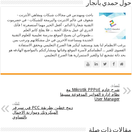
حول حمدي بانجار
باحث ومهندس في مجالات شبكات ومقاهي الأنترنت -
شغوف في عالم الانترنت والبرمجة للشبكات - في حضرموت
التقنية شعارنا الدائم - أفعل الخير مهما أستصغرتة ! فأنك
لاتدري اي عمل يدخلك الجنة ... فلا يفلح كاتم العلم
...طموحاتي ان يصبح الموقع مدرسة تعليمية للعلوم التقنية
الجديدة ومساعدة الاخرين في حل مشكلاتهم ونرحب بمن
يرغب الانظمام لنا يفيذ ويستفيذ ليكبر هذا الصرح التعليمي ويحقق الاستفاذة
القصوى للغير ... أنظمامكم لأسرة الموقع وقناتها ومشاركتكم بالمواضيع الهادفه هو
بحد ذاتة تشجيع لنا وللغير لاستمرارية هذا الصرح التعليمي
السابق
شرح خادم Mikrotik PPPoE مع
نظام إدارة الفواتير المدفوعة مسبقا
User Manager
التالي
دمج خطين بطريقة PCC في سيرفر
الميكروتك وموازنة الاحمال
بالتساوي
مقالات ذات صلة