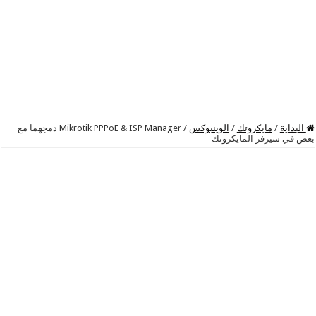
البداية
/
مايكروتك
/
الوينبوكس
/
Mikrotik PPPoE & ISP Manager دمجهما مع
بعض في سيرفر المايكروتك