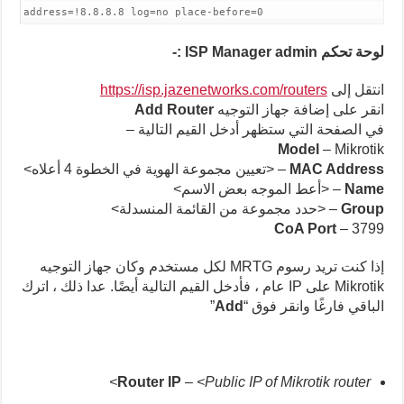
address=!8.8.8.8 log=no place-before=0
لوحة تحكم ISP Manager admin :-
انتقل إلى
https://isp.jazenetworks.com/routers
انقر على إضافة جهاز التوجيه
Add Router
في الصفحة التي ستظهر أدخل القيم التالية –
Model
– Mikrotik
MAC Address
– <تعيين مجموعة الهوية في الخطوة 4 أعلاه>
Name
– <أعط الموجه بعض الاسم>
Group
– <حدد مجموعة من القائمة المنسدلة>
CoA Port
– 3799
إذا كنت تريد رسوم MRTG لكل مستخدم وكان جهاز التوجيه
Mikrotik على IP عام ، فأدخل القيم التالية أيضًا. عدا ذلك ، اترك
الباقي فارغًا وانقر فوق “
Add
”
Router IP
–
<Public IP of Mikrotik router>