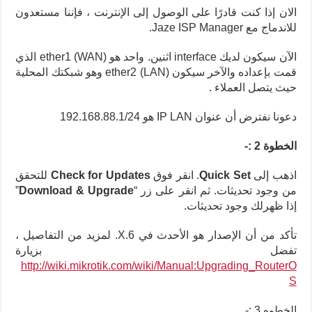
الان إذا كنت قادرًا على الوصول إلى الإنترنت ، فإننا مستعدون
للاندماج مع Jaze ISP Manager.
الآن سيكون لديك interface اثنين.
واحد هو ether1 (WAN) الذي
قمت بإعداده والآخر سيكون ether2 (LAN) وهو شبكتك المحلية
حيث يتصل العملاء .
دعونا نفترض أن عنوان IP LAN هو 192.168.88.1/24
الخطوة 2 :-
اذهب إلى
Quick Set
. انقر فوق
Check for Updates
للتحقق
من وجود تحديثات. ثم انقر على زر “
Download & Upgrade
”
إذا ظهرلك وجود تحديثات.
تأكد من أن الإصدار هو الأحدث في 6.X. لمزيد من التفاصيل ،
تفضل بزيارة
http://wiki.mikrotik.com/wiki/Manual:Upgrading_RouterO
S
الخطوه 3 :-