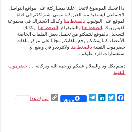
اذا اعجبك الموضوع لاتبخل علينا بمشاركتة على مواقع التواصل
الاجتماعي ليستفيذ منه الغير,كما نتمنى اشتراككم في قناة
الموقع على اليوتيوب
بالضغط هنا
وكذلك الاشتراك في مجموعة
الفيس بوك
بالضغط هنا
والتيليقرام
بالضغط هنا
وكذلك
التسجيل بالموقع لتتمكنو من تحميل بعض الملفات الخاصة
بالأعضاء كما يمكنكم رفع ملفاتكم مجانا على مركز ملفات
حضرموت التقنية
بالضغط هنا
ولاتترددو في وضع أي
استفسارات للرد عليكم .
دمتم بكل ود والسلام عليكم ورحمة الله وبركاتة …
حضرموت
التقنية
C
T
L
T
F
شارك هذا
Share
o
e
i
w
a
p
l
n
i
c
y
e
k
t
e
L
g
e
t
b