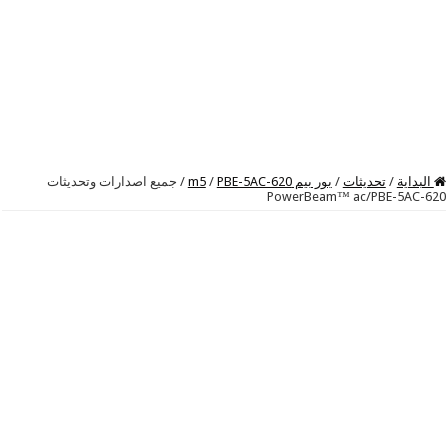
البداية
/
تحديثات
/
بور بيم m5
PBE-5AC-620
/
/
جميع اصدارات وتحديثات
PowerBeam™ ac/PBE-5AC-620