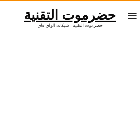
حضرموت التقنية
حضرموت التقنية : شبكات الواي فاي