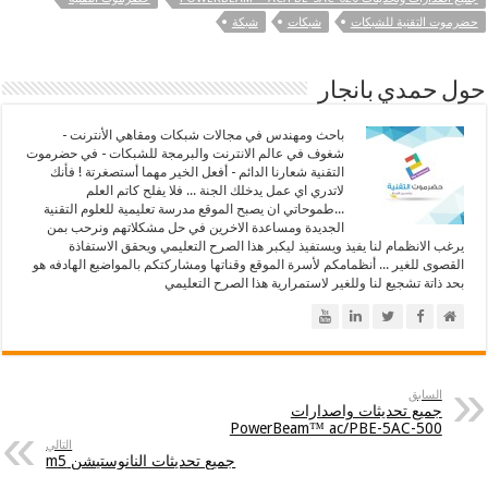
حضرموت التقنية للشبكات
شبكات
شبكة
حول حمدي بانجار
باحث ومهندس في مجالات شبكات ومقاهي الأنترنت -
شغوف في عالم الانترنت والبرمجة للشبكات - في حضرموت
التقنية شعارنا الدائم - أفعل الخير مهما أستصغرتة ! فأنك
لاتدري اي عمل يدخلك الجنة ... فلا يفلح كاتم العلم
...طموحاتي ان يصبح الموقع مدرسة تعليمية للعلوم التقنية
الجديدة ومساعدة الاخرين في حل مشكلاتهم ونرحب بمن
يرغب الانظمام لنا يفيذ ويستفيذ ليكبر هذا الصرح التعليمي ويحقق الاستفاذة
القصوى للغير ... أنظمامكم لأسرة الموقع وقناتها ومشاركتكم بالمواضيع الهادفه هو
بحد ذاتة تشجيع لنا وللغير لاستمرارية هذا الصرح التعليمي
السابق
جميع تحديثات واصدارات
PowerBeam™ ac/PBE-5AC-500
التالي
جميع تحديثات النانوستيشن m5