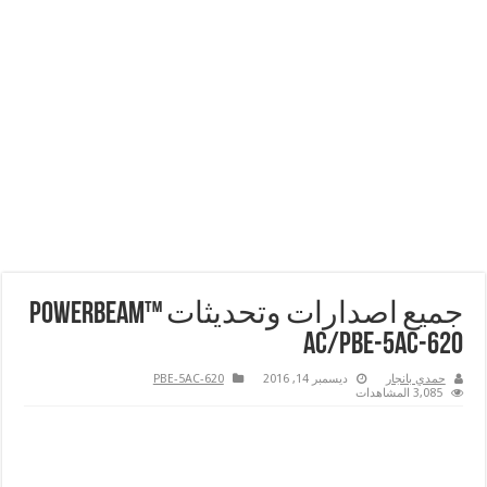
جميع اصدارات وتحديثات PowerBeam™
ac/PBE-5AC-620
حمدي بانجار
ديسمبر 14, 2016
PBE-5AC-620
3,085 المشاهدات