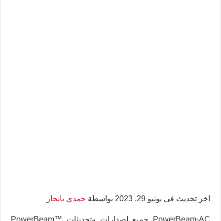
اخر تحديث في يونيو 29, 2023 بواسطة
حمدي بانجار
PowerBeam-AC جميع اصدارات وتحديثات PowerBeam™