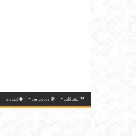
الشبكات
ووردبريس
اندرويد