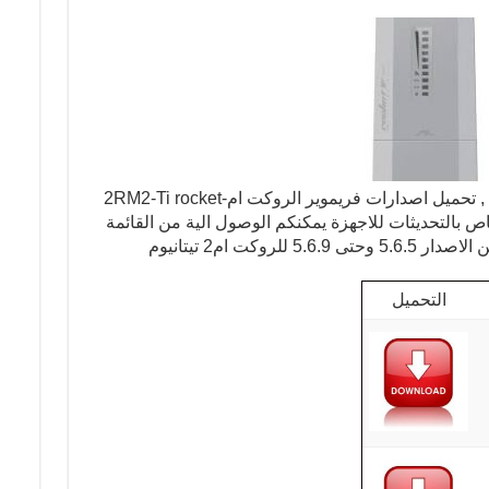
السلام عليكم ورحمة الله وبركاته مجددا , تحميل اصدارات فريموير الروكت ام2RM2-Ti rocket-
 قسم خاص بالتحديثات للاجهزة يمكنكم الوصول الية من القائمة
روكت ام2 تيتانيوم
التحميل