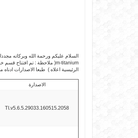
m-titanium( ملاحظة : تم افتتاح
الرئيسية اعلاه ) طبعا الاصدارات ادناه من الاصدار 5.6.5 وحتى 5.6.9 لل
الاصدارة
TI.v5.6.5.29033.160515.2058