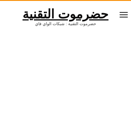
حضرموت التقنية
حضرموت التقنية : شبكات الواي فاي