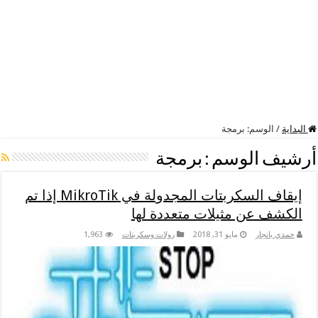
البداية
/
الوسم:
برمجة
أرشيف الوسم :
برمجة
إيقاف السكربتات المجدولة في MikroTik إذا تم
الكشف عن مثيلات متعددة لها
حمدي بانجار
مايو 31, 2018
رولات وسكربتات
1,963