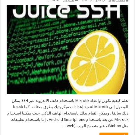
حمدي بانجار
مايو 23, 2018
الاندرويد
3,014
تعلم كيفية تكوين واعداد Mikrotik باستخدام هاتف الاندرويد عبر SSH يمكن
الوصول إلى Mikrotik لتنفيذ إعدادات ميكروتيك بطرق مختلفة. كما ناقشنا
ذلك سابقا ، ويمكن القيام بذلك باستخدام الهاتف الذكي. حيث يمكننا استخدام
Mikrotik عن بعد باستخدام Android Smartphone ، إما باستخدام تطبيقات
مثل Winbox ، عبر متصفح الويب (web …