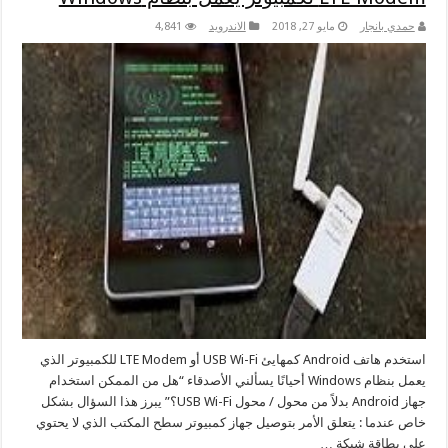
حمدي بانجار
مايو 27, 2018
الاندرويد
4,841
استخدم هاتف Android كمهايئ USB Wi-Fi أو LTE Modem للكمبيوتر الذي
يعمل بنظام Windows أحيانًا يسألني الأصدقاء “هل من الممكن استخدام
جهاز Android بدلاً من محول / محول USB Wi-Fi؟” يبرز هذا السؤال بشكل
خاص عندما : يتعلق الأمر بتوصيل جهاز كمبيوتر سطح المكتب الذي لا يحتوي
على بطاقة شبكة …