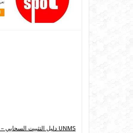
تعري
أ