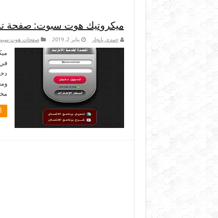
ميكروتيك هوت سبوت: صفحة تس
حمدي بانجار
يناير 2, 2019
صفحات هوت سبو
ميك
في 
دخو
مخص
أ