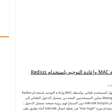
دخول المستخدم تلقائي بواسطة MAC وإعادة التوجيه باستخدام Radius
5,3
دخول المستخدم تلقائي بواسطة MAC وإعادة التوجيه باستخدام Radius
Manager تمكين المستخدمين المحددين تسجيل الدخول التلقائي إلى
نظام mikrotik hotspot دون السماح لهم برؤية صفحة تسجيل الدخول ،
باستخدام ميزة “mac login” في نقطة اتصال mikrotik أثناء تطبيق ملف