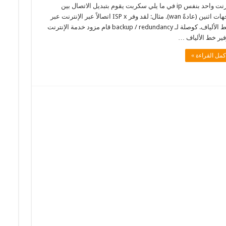
انترنت واحد بنفس ip في ما يلي سكربت يقوم بتبديل الاتصال بين
واجهات اثنين (عادةً wan). مثال: لقد وفر ISP x اتصالاً عبر الإنترنت عبر
رابط الألياف. كوصلة لـ backup / redundancy قام مزود خدمة الإنترنت
فير خط الألياف …
كمل القراءة »