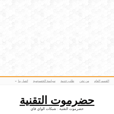
القسم العام
من نحن
طلب خدمة
سياسة الخصوصية
اتصل بنا
حضرموت التقنية
حضرموت التقنية : شبكات الواي فاي