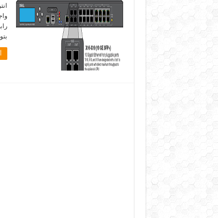
بتو
أ