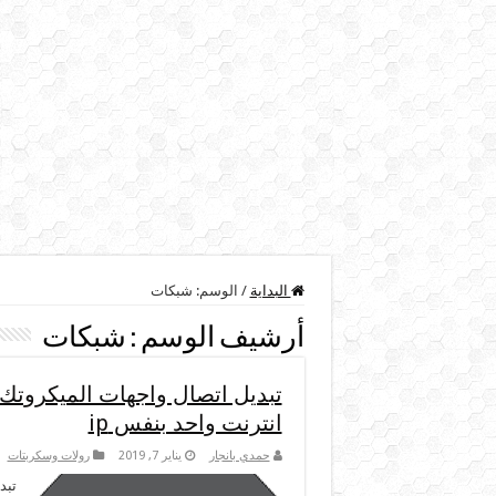
البداية
/
الوسم:
شبكات
أرشيف الوسم :
شبكات
تبديل اتصال واجهات الميكروتك 
انترنت واحد بنفس ip
حمدي بانجار
يناير 7, 2019
رولات وسكربتات
تبد