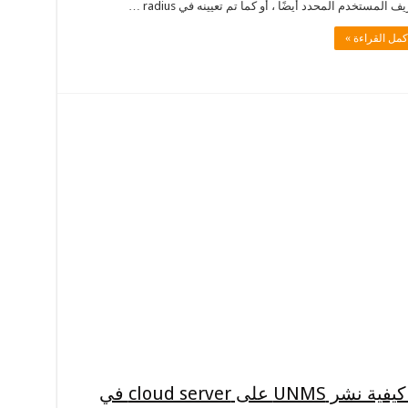
ف المستخدم المحدد أيضًا ، أو كما تم تعيينه في radius …
كمل القراءة »
UNMS دليل التثبيت السحابي – كيفية نشر UNMS على cloud server في