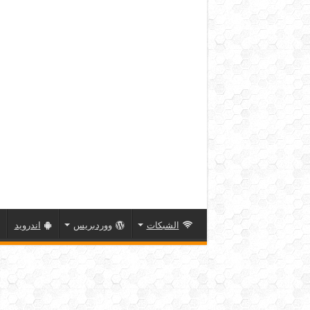
الشبكات
ووردبريس
اندرويد